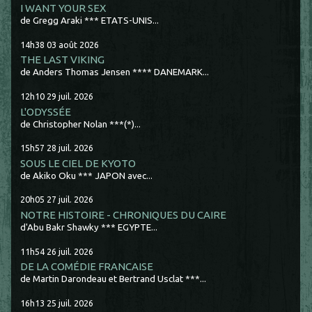
I WANT YOUR SEX
de Gregg Araki *** ETATS-UNIS...
14h38
03
août 2026
THE LAST VIKING
de Anders Thomas Jensen **** DANEMARK...
12h10
29
juil. 2026
L'ODYSSÉE
de Christopher Nolan ***(*)...
15h57
28
juil. 2026
SOUS LE CIEL DE KYOTO
de Akiko Oku *** JAPON avec...
20h05
27
juil. 2026
NOTRE HISTOIRE - CHRONIQUES DU CAIRE
d'Abu Bakr Shawky *** EGYPTE...
11h54
26
juil. 2026
DE LA COMÉDIE FRANCAISE
de Martin Darondeau et Bertrand Usclat ***...
16h13
25
juil. 2026