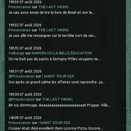
19h59
07
août 2026
Princecranoir
sur
THE LAST VIKING
Je vais avoir envie de lire le livre de Binet et voir le...
19h55
07
août 2026
Princecranoir
sur
THE LAST VIKING
Je suis allé me renseigner sur le terrible sort de ces...
18h35
07
août 2026
Valburge
sur
MARVIN OU LA BELLE ÉDUCATION
On ne boit pas de pastis à Xertigny !!!!!!les vosgiens ne...
18h31
07
août 2026
@Princécranoir
sur
I WANT YOUR SEX
Oui après ce grand calme les affaires vont reprendre. ça...
18h30
07
août 2026
@Princécranoir
sur
THE LAST VIKING
Ah oui dommage. Aaaaaaaaaaaaaaaaaaaaaah Prague. Ville...
14h09
07
août 2026
Princecranoir
sur
I WANT YOUR SEX
Cooper était déjà excellent dans Licorice Pizza. Encore...