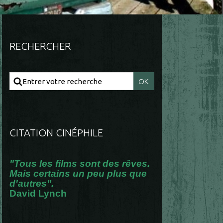
RECHERCHER
CITATION CINÉPHILE
"Tous les films sont des rêves.
Mais certains un peu plus que
d'autres".
David Lynch