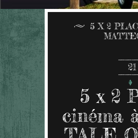
5 X 2 PLA
MATTE
21
5 x 2
cinéma à
TALE O