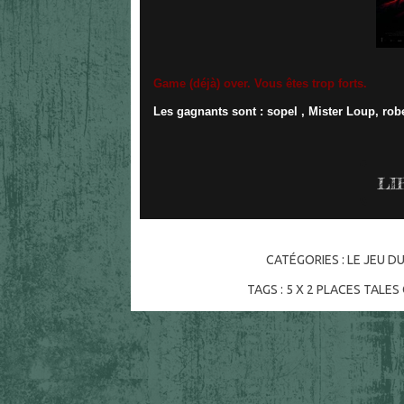
Game (déjà) over. Vous êtes trop forts.
Les gagnants sont : sopel , Mister Loup, r
LI
CATÉGORIES :
LE JEU DU
TAGS :
5 X 2 PLACES TALE