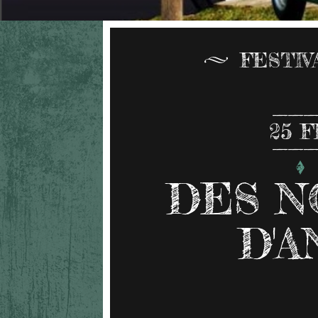
FESTIV
25
F
DES N
D'