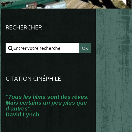
RECHERCHER
CITATION CINÉPHILE
"Tous les films sont des rêves.
Mais certains un peu plus que
d'autres".
David Lynch