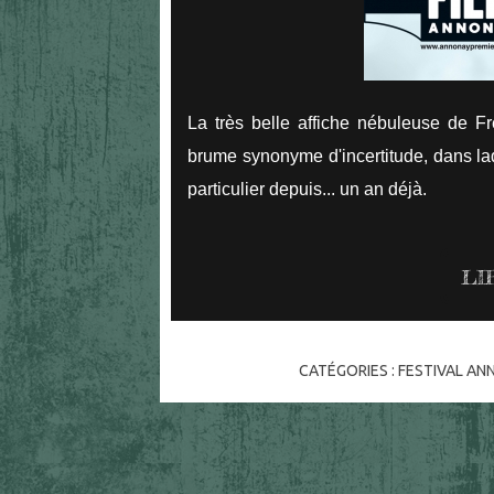
La très belle affiche nébuleuse de F
brume synonyme d'incertitude, dans laq
particulier depuis... un an déjà.
LI
CATÉGORIES :
FESTIVAL AN