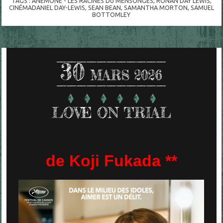
TAGS :
ANEMONE - LES RACINES DU MENSONGES
,
RONAN DAY LEWIS
,
CINÉMADANIEL DAY-LEWIS
,
SEAN BEAN
,
SAMANTHA MORTON
,
SAMUEL
BOTTOMLEY
30
MARS 2026
LOVE ON TRIAL
de Koji Fukada **