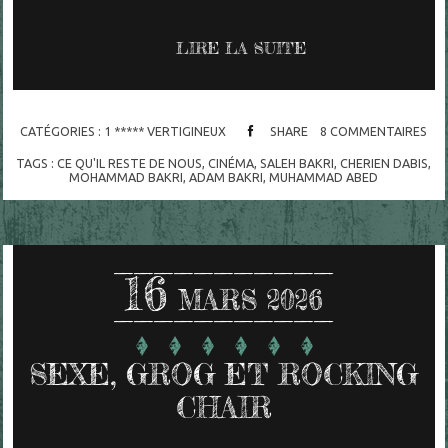
LIRE LA SUITE
CATÉGORIES :
1 ***** VERTIGINEUX
SHARE
8
COMMENTAIRES
TAGS :
CE QU'IL RESTE DE NOUS
,
CINÉMA
,
SALEH BAKRI
,
CHERIEN DABIS
,
MOHAMMAD BAKRI
,
ADAM BAKRI
,
MUHAMMAD ABED
16
MARS 2026
SEXE, GROG ET ROCKING
CHAIR