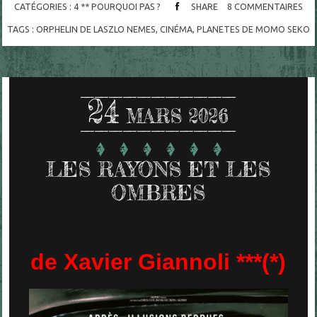
CATÉGORIES :
4 ** POURQUOI PAS ?
SHARE
8
COMMENTAIRES
TAGS :
ORPHELIN DE LASZLO NEMES
,
CINÉMA
,
PLANETES DE MOMO SEKO
24
MARS 2026
LES RAYONS ET LES
OMBRES
de Xavier Giannoli ***(*)