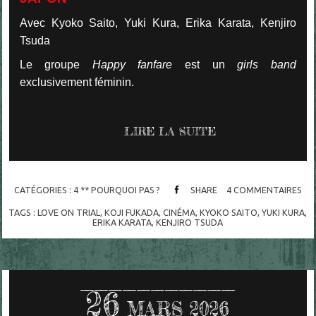
Avec Kyoko Saito, Yuki Kura, Erika Karata, Kenjiro
Tsuda
Le groupe
Happy fanfare
est un
girls band
exclusivement féminin.
LIRE LA SUITE
CATÉGORIES :
4 ** POURQUOI PAS ?
SHARE
4
COMMENTAIRES
TAGS :
LOVE ON TRIAL
,
KOJI FUKADA
,
CINÉMA
,
KYOKO SAITO
,
YUKI KURA
,
ERIKA KARATA
,
KENJIRO TSUDA
26
MARS 2026