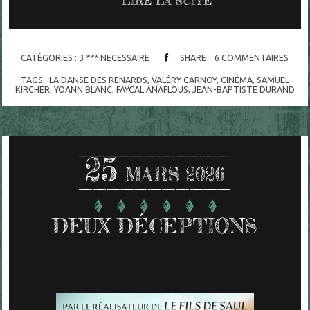
LIRE LA SUITE
CATÉGORIES :
3 *** NECESSAIRE
SHARE
6
COMMENTAIRES
TAGS :
LA DANSE DES RENARDS
,
VALÉRY CARNOY
,
CINÉMA
,
SAMUEL
KIRCHER
,
YOANN BLANC
,
FAYCAL ANAFLOUS
,
JEAN-BAPTISTE DURAND
25
MARS 2026
DEUX DÉCEPTIONS