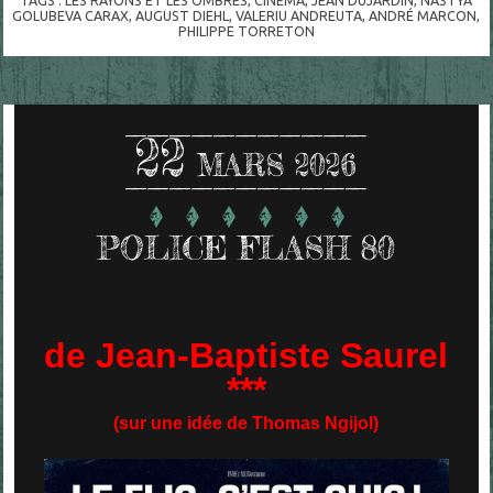
GOLUBEVA CARAX
,
AUGUST DIEHL
,
VALERIU ANDREUTA
,
ANDRÉ MARCON
,
PHILIPPE TORRETON
22
MARS 2026
POLICE FLASH 80
de Jean-Baptiste Saurel
***
(sur une idée de Thomas Ngijol)