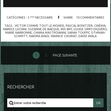
CATÉGORIES :
3 *** NECESSAIRE
SHARE
10
COMMENTAIRES
TAGS :
VICTOR COMME TOUT LE MONDE
,
PASCAL BONITZER
,
CINÉMA
,
FABRICE LUCHINI
,
SUZANNE DE BAEQUE
,
IRIS BRY
,
LOUISE ORRY-DIQUÉRO
,
MARIE NARBONNE
,
CHIARA MASTROIANNI
,
SARAH TOUFFIC OTHMAN-
SCHMITT
,
NAIDRA AYADI
,
YANNICK CHOIRAT
,
DAVID AYALA
1
2
PAGE SUIVANTE
RECHERCHER