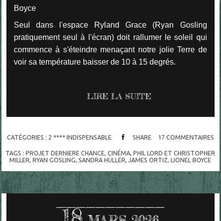
Boyce
Seul dans l'espace Ryland Grace (Ryan Gosling
pratiquement seul à l'écran) doit rallumer le soleil qui
commence à s'éteindre menaçant notre jolie Terre de
voir sa température baisser de 10 à 15 degrés.
LIRE LA SUITE
CATÉGORIES :
2 **** INDISPENSABLE
SHARE
17
COMMENTAIRES
TAGS :
PROJET DERNIERE CHANCE
,
CINÉMA
,
PHIL LORD ET CHRISTOPHER
MILLER
,
RYAN GOSLING
,
SANDRA HÜLLER
,
JAMES ORTIZ
,
LIONEL BOYCE
18
MARS 2026