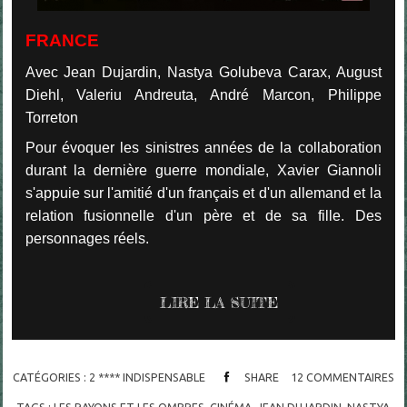
FRANCE
Avec Jean Dujardin, Nastya Golubeva Carax, August
Diehl, Valeriu Andreuta, André Marcon, Philippe
Torreton
Pour évoquer les sinistres années de la collaboration
durant la dernière guerre mondiale, Xavier Giannoli
s'appuie sur l'amitié d'un français et d'un allemand et la
relation fusionnelle d'un père et de sa fille. Des
personnages réels.
LIRE LA SUITE
CATÉGORIES :
2 **** INDISPENSABLE
SHARE
12
COMMENTAIRES
TAGS :
LES RAYONS ET LES OMBRES
,
CINÉMA
,
JEAN DUJARDIN
,
NASTYA