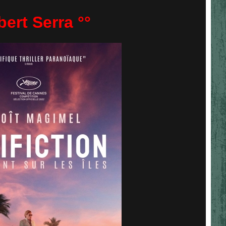
bert Serra °°