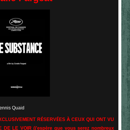
ennis Quaid
É
É
À
EXCLUSIVEMENT R
SERV
ES
CEUX QUI ONT VU
DE LE VOIR (j'espère que vous serez nombreux