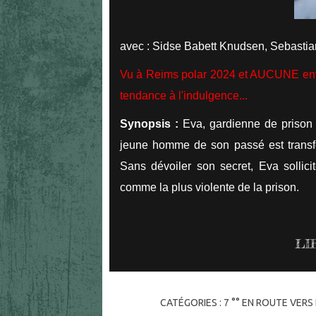
avec : Sidse Babett Knudsen, Sebastia
Vu à Reims polar 2024 et AUCUNE envie 
tendance à l'indulgence...
Synopsis :
Eva, gardienne de prison e
jeune homme de son passé est transféré
Sans dévoiler son secret, Eva sollic
comme la plus violente de la prison.
LI
CATÉGORIES :
7 °° EN ROUTE VER