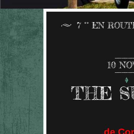
7 °° EN ROU
10
NO
THE S
de Cor