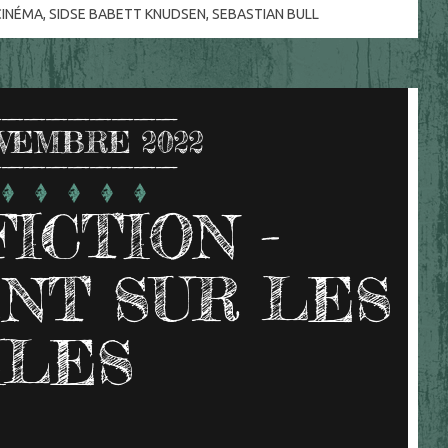
CINÉMA
,
SIDSE BABETT KNUDSEN
,
SEBASTIAN BULL
VEMBRE 2022
FICTION -
NT SUR LES
ÎLES