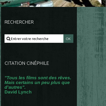
RECHERCHER
CITATION CINÉPHILE
"Tous les films sont des rêves.
Mais certains un peu plus que
d'autres".
David Lynch