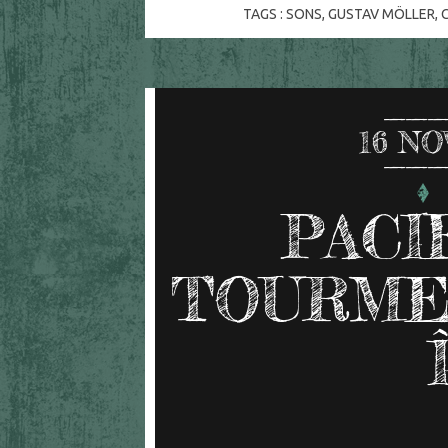
TAGS :
SONS
,
GUSTAV MÖLLER
,
16
NO
PACI
TOURME