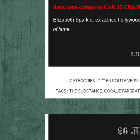
dans cette catégorie) CAR JE CRA
Elizabeth Sparkle, ex actrice hollywoo
of fame
.
LI
CATÉGORIES :
7 °° EN ROUTE VERS
TAGS :
THE SUBSTANCE
,
CORALIE FARGEAT
26
J