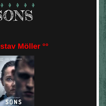
SONS
stav Möller °°