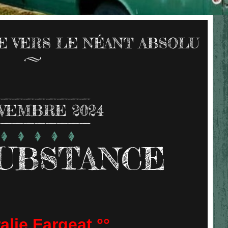
TE VERS LE NÉANT ABSOLU
VEMBRE 2024
UBSTANCE
alie Fargeat °°