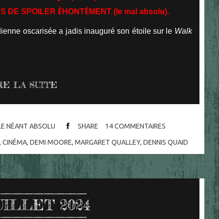
É
É
INS DE SPOILER
HONT
MENT (le mal absolu).
dienne oscarisée a jadis inauguré son étoile sur le
Walk
RE LA SUITE
 LE NÉANT ABSOLU
SHARE
14
COMMENTAIRES
,
CINÉMA
,
DEMI MOORE
,
MARGARET QUALLEY
,
DENNIS QUAID
UILLET 2024