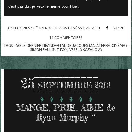
c'est pas dur, je veux le même pour Noël.
CATÉGORIES :
7 °° EN ROUTE VERS LE NÉANT ABSOLU
SHARE
14
COMMENTAIRES
TAGS :
AO LE DERNIER NEANDERTAL DE JACQUES MALATERRE
,
CINÉMA ?
,
SIMON PAUL SUTTON
,
VESELA KAZAKOVA
25
SEPTEMBRE 2010
MANGE, PRIE, AIME de
Ryan Murphy °°