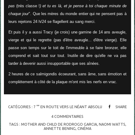
pas
(très classe !
) et tu es là, et je pense à toi chaque minute de
chaque jour
".
Que les mères du monde entier qui ne pensent pas à
leurs rejetons 24 h/24 se flagellent au sang merci.
Et puis il y a aussi Tracy (je crois) une gamine de 14 ans aveugle,
vierge et qui le regrette (pas d'être aveugle... d'être vierge). Elle
passe son temps sur le toit de l'immeuble à se faire bronzer, elle
comprend et sait tout sur tout. Inutile de dire qu'elle ne va pas
tarder à devenir aussi insupportable que ses aînées.
2 heures de ce salmigondis écoeurant, sans âme, sans émotion et
complètement à côté de la plaque m'ont mis les nerfs en vrac.
CATÉGORIES :
7 °° EN ROUTE VERS LE NÉANT ABSOLU
SHARE
4
COMMENTAIRES
TAGS :
MOTHER AND CHILD DE RODROGO GARCIA
,
NAOMI WATTS
,
ANNETTE BENING
,
CINÉMA