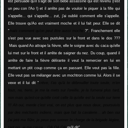
est persuadé qu'il s'agit de son bébé assassiné qui est revenu (l'est
un peu con l'Ao !) et il arrête pas de vouloir le piquer à la fille qui
s'appelle... qui s'appelle... zut, j'ai oublié comment elle s'appelle.
Elle trouve qu'Ao est vraiment moche et il lui fait peur. Elle se dit
"
mais comment qu'on peut être aussi moche
?". Franchement elle
s'est pas vue avec ses pustules sur le front et dans le dos ???
Mais quand Ao attrape la fièvre, elle le soigne avec du caca qu'elle
lui met sur le front et il arrête de saigner du nez. Du coup, quand il
arrête de faire la fièvre délirante il veut la remercier en lui en
mettant un ptit coup comme ça en passant. Elle veut pas la fille.
Elle veut pas se mélanger avec un mochtron comme lui. Alors il se
vexe et il lui dit "
crève, t'as qu'à te débrouiller toute seule, m'en
fous, na, tiens, je me la mets sur l'oreille, je la fumerai plus tard,
non mais qu'est-ce qu'elle croit celle là qu'elle est la seule sur terre
!!! Ah oui, merde c'est vrai, on est plus que nous deux, poursuivis
par des méchants indiens, mais que fait la cavalerie... ah ben oui
j'ai jeté ma flûte, je peux pas sonner la charge de la brigade légère,
tant pis, je me casse... OA OA OA
qu'il dit".