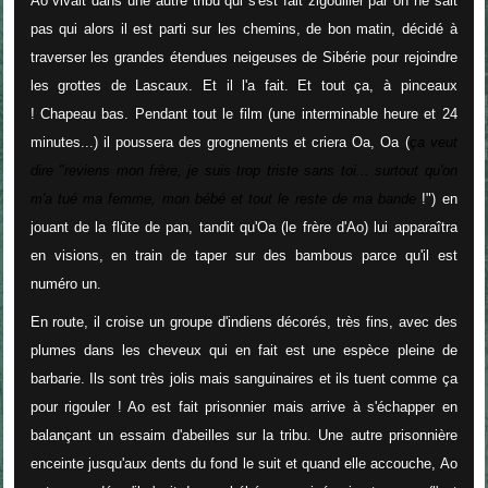
Ao vivait dans une autre tribu qui s'est fait zigouiller par on ne sait
pas qui alors il est parti sur les chemins, de bon matin, décidé à
traverser les grandes étendues neigeuses de Sibérie pour rejoindre
les grottes de Lascaux. Et il l'a fait. Et tout ça, à pinceaux
! Chapeau bas. Pendant tout le film (une interminable heure et 24
minutes...) il poussera des grognements et criera Oa, Oa (
ça veut
dire "reviens mon frère, je suis trop triste sans toi... surtout qu'on
m'a tué ma femme, mon bébé et tout le reste de ma bande
!") en
jouant de la flûte de pan, tandit qu'Oa (le frère d'Ao) lui apparaîtra
en visions, en train de taper sur des bambous parce qu'il est
numéro un.
En route, il croise un groupe d'indiens décorés, très fins, avec des
plumes dans les cheveux qui en fait est une espèce pleine de
barbarie. Ils sont très jolis mais sanguinaires et ils tuent comme ça
pour rigouler ! Ao est fait prisonnier mais arrive à s'échapper en
balançant un essaim d'abeilles sur la tribu. Une autre prisonnière
enceinte jusqu'aux dents du fond le suit et quand elle accouche, Ao