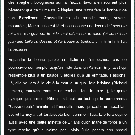
des spaghetti bolognèses sur la Piazza Navona en souriant plus
bêtement que ça tu meurs. A Naples, une pizza fera le bonheur de
son Excellence. Grassouillettes du monde entier, soyons
rassurées, Mama Julia est là et nous donne une leçon de "
accepte
toi avec ton gras sur le bide, moi-même qui te parle j'ai acheté un
jean une taille au-dessus et j'ai trouvé le bonheur
". Hi hi hi hi hi fait
la bécasse.
Répandre la bonne parole en Italie ne l'empêchera pas de
poursuivre son périple jusqu'en Inde dans un Ashram (my ass) qui
ressemble plus à un palace 5 étoiles qu'a un ermitage. Passons.
Là, elle se liera à la vie à la mort à un gus Hare Krishna (Richard
Jenkins, mauvais comme un cochon, faut le faire !), le genre
cynique qui se croit drôle et sait tout sur tout, qui la surnommera
"Casse-croute" hihihihi fait l'andouille, mais qui cache un accablant
secret larmoyant et tarabiscoté bien comme il faut
. Elle fera copine
aussi avec une petite minette de 17 ans qu'on marie de force à un
type moche qu'elle n'aime pas. Mais Julia posera son regard