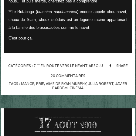
nous... et puis merde, cherchez pas à comprendre !
**Le Rutabaga (
brassica napobrassica
) encore appelé chou-navet,
choux de Siam, choux suédois est un légume racine appartenant
à la famille des brassicacées comme le navet.
C'est pour ça.
CATÉGORIES :
7 °° EN ROUTE VERS LE NÉANT ABSOLU
SHARE
20
COMMENTAIRES
TAGS :
MANGE
,
PRIE
,
AIME DE RYAN MURPHY
,
JULIA ROBERT
,
JAVIER
BARDEM
,
CINÉMA
17
AOÛT 2010