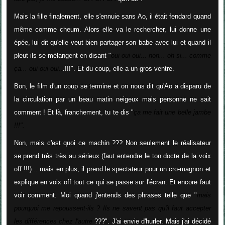
Mais la fille finalement, elle s'ennuie sans Ao, il était fendard quand
même comme cheum. Alors elle va le rechercher, lui donne une
épée, lui dit qu'elle veut bien partager son babe avec lui et quand il
pleut ils se mélangent en disant "
oui oui oui... non... oh si... comme
ça... oui oui oui..
.!!!". Et du coup, elle a un gros ventre.
Bon, le film d'un coup se termine et on nous dit qu'Ao a disparu de
la circulation par un beau matin neigeux mais personne ne sait
comment ! Et là, franchement, tu te dis "
ça me fait une belle jambe
!!!".
Non, mais c'est quoi ce machin ??? Non seulement le réalisateur
se prend très très au sérieux (faut entendre le ton docte de la voix
off !!!)... mais en plus, il prend le spectateur pour un cro-magnon et
explique en voix off tout ce qui se passe sur l'écran. Et encore faut
voir comment. Moi quand j'entends des phrases telle que "
mais
pourquoi me repoussent-ils ? Ils ne savent pas qu'il faut accepter
les différences chez l'autre
???". J'ai envie d'hurler. Mais j'ai décidé