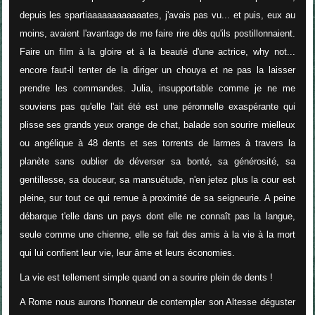
depuis les spartiaaaaaaaaaaaates, j'avais pas vu... et puis, eux au
moins, avaient l'avantage de me faire rire dès qu'ils postillonnaient.
Faire un film à la gloire et à la beauté d'une actrice, why not...
encore faut-il tenter de la diriger un chouya et ne pas la laisser
prendre les commandes. Julia, insupportable comme je ne me
souviens pas qu'elle l'ait été est une péronnelle exaspérante qui
plisse ses grands yeux orange de chat, balade son sourire mielleux
ou angélique à 48 dents et ses torrents de larmes à travers la
planète sans oublier de déverser sa bonté, sa générosité, sa
gentillesse, sa douceur, sa mansuétude, n'en jetez plus la cour est
pleine, sur tout ce qui remue à proximité de sa seigneurie. A peine
débarque t'elle dans un pays dont elle ne connaît pas la langue,
seule comme une chienne, elle se fait des amis à la vie à la mort
qui lui confient leur vie, leur âme et leurs économies.
La vie est tellement simple quand on a sourire plein de dents !
A Rome nous aurons l'honneur de contempler son Altesse déguster