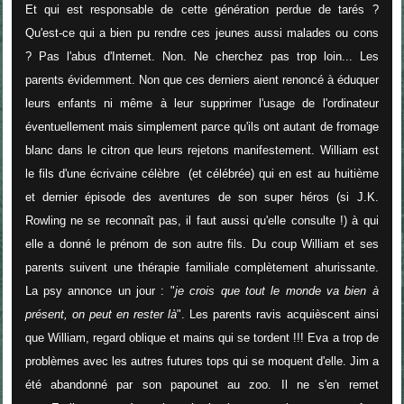
Et qui est responsable de cette génération perdue de tarés ?
Qu'est-ce qui a bien pu rendre ces jeunes aussi malades ou cons
? Pas l'abus d'Internet. Non. Ne cherchez pas trop loin... Les
parents évidemment. Non que ces derniers aient renoncé à éduquer
leurs enfants ni même à leur supprimer l'usage de l'ordinateur
éventuellement mais simplement parce qu'ils ont autant de fromage
blanc dans le citron que leurs rejetons manifestement. William est
le fils d'une écrivaine célèbre (et célébrée) qui en est au huitième
et dernier épisode des aventures de son super héros (si J.K.
Rowling ne se reconnaît pas, il faut aussi qu'elle consulte !) à qui
elle a donné le prénom de son autre fils. Du coup William et ses
parents suivent une thérapie familiale complètement ahurissante.
La psy annonce un jour : "
je crois que tout le monde va bien à
présent, on peut en rester là
". Les parents ravis acquièscent ainsi
que William, regard oblique et mains qui se tordent !!! Eva a trop de
problèmes avec les autres futures tops qui se moquent d'elle. Jim a
été abandonné par son papounet au zoo. Il ne s'en remet