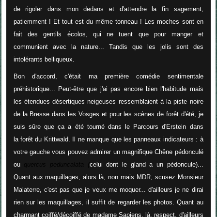
de rigoler dans mon dedans et d'attendre la fin sagement,
patiemment ! Et tout est du même tonneau ! Les moches sont en
fait des gentils écolos, qui ne tuent que pour manger et
communient avec la nature... Tandis que les jolis sont des
intolérants belliqueux.
Bon d'accord, c'était ma première comédie sentimentale
préhistorique... Peut-être que j'ai pas encore bien l'habitude mais
les étendues désertiques neigeuses ressemblaient à la piste noire
de la Bresse dans les Vosges et pour les scènes de forêt d'été, je
suis sûre que ça a été tourné dans le Parcours d'Erstein dans
la forêt du Krittwald. Il ne manque que les panneaux indicateurs : à
votre gauche vous pouvez admirer un magnifique Chêne pédonculé
ou
quercus peduncalata (
celui dont le gland a un pédoncule)...
Quant aux maquillages, alors là, non mais MDR, scusez Monsieur
Malaterre, c'est pas que je veux me moquer... d'ailleurs je ne dirai
rien sur les maquillages, il suffit de regarder les photos. Quant au
charmant coiffé/décoiffé de madame Sapiens, là, respect, d'ailleurs