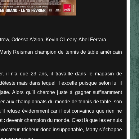
ow, Odessa A'zion, Kevin O'Leary, Abel Ferrara
de Marty Reisman champion de tennis de table américain
r, il n'a que 23 ans, il travaille dans le magasin de
déteste mais dans lequel il excelle puisque selon lui il
atte. Alors qu'il cherche juste à gagner suffisamment
ciper aux championnats du monde de tennis de table, son
u'il refuse évidemment car il est convaincu que rien ne
jet : devenir champion du monde. C'est là que les ennuis
vocateur, tricheur donc insupportable, Marty s'échappe
sur son passage.