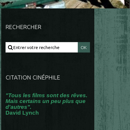
RECHERCHER
CITATION CINÉPHILE
"Tous les films sont des rêves.
Mais certains un peu plus que
d'autres".
David Lynch