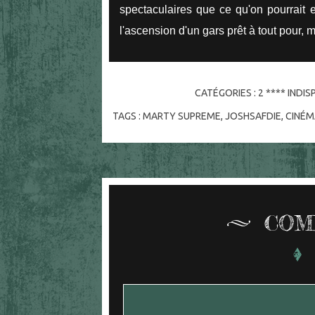
spectaculaires que ce qu'on pourrait e
l'ascension d'un gars prêt à tout pour, m
CATÉGORIES :
2 **** INDI
TAGS :
MARTY SUPREME
,
JOSHSAFDIE
,
CINÉ
COM