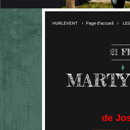
HURLEVENT
Page d'accueil
LES
21
F
MARTY
de Jos