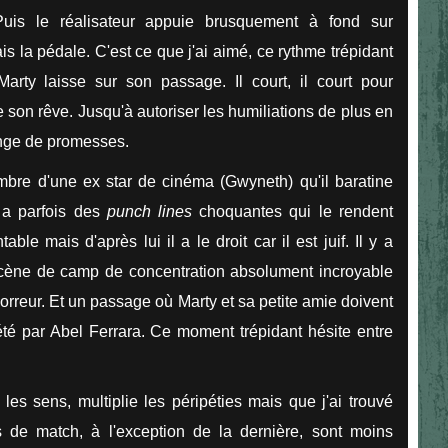
Puis le réalisateur appuie brusquement à fond sur
is la pédale. C'est ce que j'ai aimé, ce rythme trépidant
arty laisse sur son passage. Il court, il court pour
 son rêve. Jusqu'à autoriser les humiliations de plus en
ange de promesses.
ambre d'une ex star de cinéma (Gwyneth) qu'il baratine
 a parfois des
punch lines
choquantes qui le rendent
ble mais d'après lui il a le droit car il est juif. Il y a
 scène de camp de concentration absolument incroyable
horreur. Et un passage où Marty et sa petite amie doivent
été par Abel Ferrara. Ce moment trépidant hésite entre
les sens, multiplie les péripéties mais que j'ai trouvé
 de match, à l'exception de la dernière, sont moins