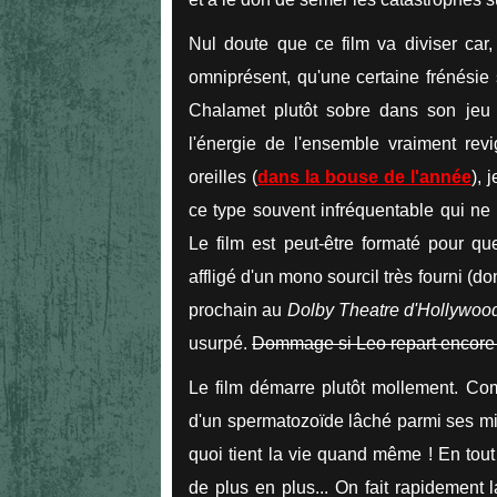
Nul doute que ce film va diviser car,
omniprésent, qu'une certaine frénésie 
Chalamet plutôt sobre dans son jeu q
l'énergie de l'ensemble vraiment rev
oreilles (
dans la bouse de l'année
), 
ce type souvent infréquentable qui ne p
Le film est peut-être formaté pour q
affligé d'un mono sourcil très fourni 
prochain au
Dolby Theatre d'Hollywo
usurpé.
Dommage si Leo repart encore b
Le film démarre plutôt mollement. Comm
d'un spermatozoïde lâché parmi ses mi
quoi tient la vie quand même ! En tout
de plus en plus... On fait rapidement