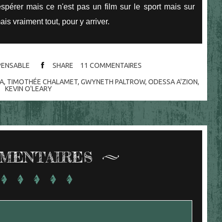
spérer mais ce n'est pas un film sur le sport mais sur
ais vraiment tout, pour y arriver.
SPENSABLE
SHARE
11
COMMENTAIRES
MA
,
TIMOTHÉE CHALAMET
,
GWYNETH PALTROW
,
ODESSA A'ZION
,
KEVIN O'LEARY
MENTAIRES