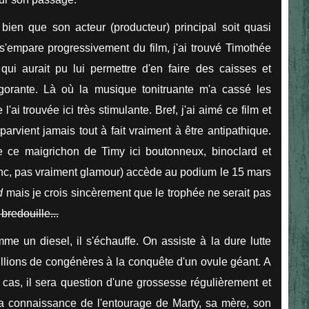
 bien que son acteur (producteur) principal soit quasi
s'empare progressivement du film, j'ai trouvé Timothée
ui aurait pu lui permettre d'en faire des caisses et
igorante. Là où la musique tonitruante m'a cassé les
je l'ai trouvée ici très stimulante. Bref, j'ai aimé ce film et
arvient jamais tout à fait vraiment à être antipathique.
ue ce maigrichon de Timy ici boutonneux, binoclard et
(donc, pas vraiment glamour) accède au podium le 15 mars
od
mais je crois sincèrement que le trophée ne serait pas
redouille...
e un diesel, il s'échauffe. On assiste à la dure lutte
llions de congénères à la conquête d'un ovule géant. A
 cas, il sera question d'une grossesse régulièrement et
 la connaissance de l'entourage de Marty, sa mère, son