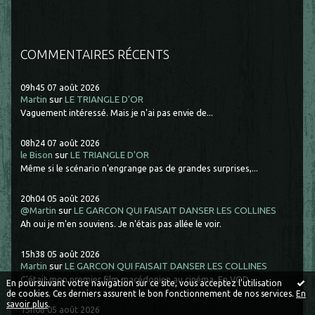
COMMENTAIRES RÉCENTS
09h45
07
août 2026
Martin
sur
LE TRIANGLE D'OR
Vaguement intéressé. Mais je n'ai pas envie de...
08h24
07
août 2026
le Bison
sur
LE TRIANGLE D'OR
Même si le scénario n'engrange pas de grandes surprises,...
20h04
05
août 2026
@Martin
sur
LE GARCON QUI FAISAIT DANSER LES COLLINES
Ah oui je m'en souviens. Je n'étais pas allée le voir.
15h38
05
août 2026
Martin
sur
LE GARCON QUI FAISAIT DANSER LES COLLINES
C'était mon premier film macédonien au cinéma. En VOD,...
En poursuivant votre navigation sur ce site, vous acceptez l'utilisation
de cookies. Ces derniers assurent le bon fonctionnement de nos services.
En
savoir plus
.
15h08
05
août 2026