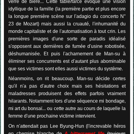
verre de bière... Cette fable/farce évoque une vision
idyllique de la famille (la première partie et plus encore
la longue première scène sur l'adagio du concerto N°
23 de Mozart) mais aussi la cruauté, l'inhumanité du
monde capitaliste et de l'automatisation à tout crin. Les
premières images d'une sorte de paradis idéalisé
s'opposent aux dernières de fumée d'usine robotisée,
déshumanisée. Et puis l'acharnement de Man-su à
éliminer ses concurrents est d'autant plus abominable
que ses victimes sont elles aussi victimes du système.
Néanmoins, on rit beaucoup. Man-su décide certes
qu'il n'a pas d'autre choix mais ses hésitations et
maladresses produisent des effets parfois vraiment
hilarants. Notamment lors d'une séquence mi bondage,
mi art du bonsaï... ou cette autre au cours de laquelle la
femme d'une prochaine victime intervient.
On n'attendait pas Lee Byung-Hun (l'increvable héros
en chemise blanche de
A bittersweet life
(toujours