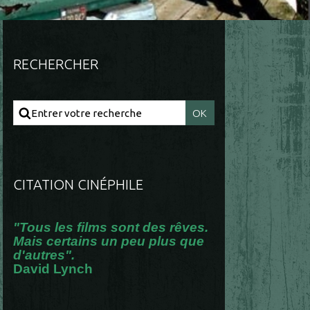
RECHERCHER
CITATION CINÉPHILE
"Tous les films sont des rêves.
Mais certains un peu plus que
d'autres".
David Lynch