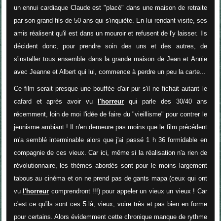
un ennui cardiaque Claude est "placé" dans une maison de retraite
par son grand fils de 50 ans qui s'inquiète. En lui rendant visite, ses
amis réalisent qu'il est dans un mouroir et refusent de l'y laisser. Ils
décident donc, pour prendre soin des uns et des autres, de
s'installer tous ensemble dans la grande maison de Jean et Annie
avec Jeanne et Albert qui lui, commence à perdre un peu la carte...
Ce film serait presque une bouffée d'air pur s'il ne fichait autant le
cafard et après avoir vu
l'horreur
qui parle des 30/40 ans
récemment, loin de moi l'idée de faire du "vieillisme" pour contrer le
jeunisme ambiant ! Il n'en demeure pas moins que le film précédent
m'a semblé interminable alors que j'ai passé 1 h 36 formidable en
compagnie de ces vieux. Car ici, même si la réalisation n'a rien de
révolutionnaire, les thèmes abordés sont pour le moins largement
tabous au cinéma et on ne prend pas de gants mapa (ceux qui ont
vu
l'horreur
comprendront !!!) pour appeler un vieux un vieux ! Car
c'est ce qu'ils sont ces 5 là, vieux, voire très et pas bien en forme
pour certains. Alors évidemment cette chronique manque de rythme