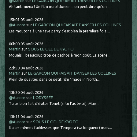
@Martin
sur
LE GARCON QUI FAISAIT DANSER LES COLLINES
Ah tant mieux ! Un film macédonien... on peut dire qu'on...
15h07
05
août 2026
@Aurore
sur
LE GARCON QUI FAISAIT DANSER LES COLLINES
Les moutons à une rave party c'est bien la première fois....
00h00
05
août 2026
Martin
sur
SOUS LE CIEL DE KYOTO
Mouais... beaucoup trop de pathos à mon goût. La scène...
22h50
04
août 2026
Martin
sur
LE GARCON QUI FAISAIT DANSER LES COLLINES
Plein de qualités dans ce petit film "made in North...
13h20
04
août 2026
@Aurore
sur
L'ODYSSÉE
Tu as bien fait d'éviter Tenet (si tu l'as évité). Mais...
13h17
04
août 2026
@Aurore
sur
SOUS LE CIEL DE KYOTO
Il a les mêmes faiblesses que Tempura (sa longueur) mais...