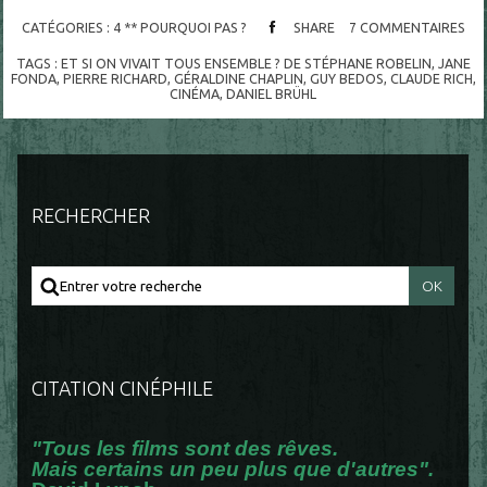
CATÉGORIES :
4 ** POURQUOI PAS ?
SHARE
7
COMMENTAIRES
TAGS :
ET SI ON VIVAIT TOUS ENSEMBLE ? DE STÉPHANE ROBELIN
,
JANE
FONDA
,
PIERRE RICHARD
,
GÉRALDINE CHAPLIN
,
GUY BEDOS
,
CLAUDE RICH
,
CINÉMA
,
DANIEL BRÜHL
RECHERCHER
CITATION CINÉPHILE
"Tous les films sont des rêves.
Mais certains un peu plus que d'autres".