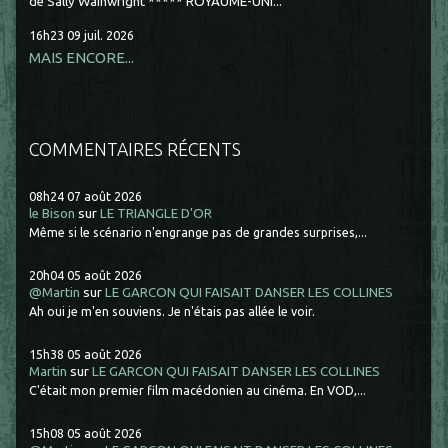
de Sally Wainwright ***** ROYAUME-UNI...
16h23
09
juil. 2026
MAIS ENCORE...
COMMENTAIRES RÉCENTS
08h24
07
août 2026
le Bison
sur
LE TRIANGLE D'OR
Même si le scénario n'engrange pas de grandes surprises,...
20h04
05
août 2026
@Martin
sur
LE GARCON QUI FAISAIT DANSER LES COLLINES
Ah oui je m'en souviens. Je n'étais pas allée le voir.
15h38
05
août 2026
Martin
sur
LE GARCON QUI FAISAIT DANSER LES COLLINES
C'était mon premier film macédonien au cinéma. En VOD,...
15h08
05
août 2026