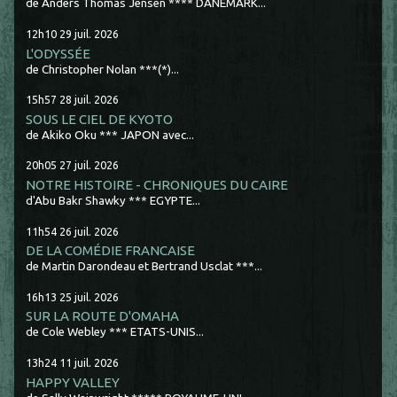
de Anders Thomas Jensen **** DANEMARK...
12h10
29
juil. 2026
L'ODYSSÉE
de Christopher Nolan ***(*)...
15h57
28
juil. 2026
SOUS LE CIEL DE KYOTO
de Akiko Oku *** JAPON avec...
20h05
27
juil. 2026
NOTRE HISTOIRE - CHRONIQUES DU CAIRE
d'Abu Bakr Shawky *** EGYPTE...
11h54
26
juil. 2026
DE LA COMÉDIE FRANCAISE
de Martin Darondeau et Bertrand Usclat ***...
16h13
25
juil. 2026
SUR LA ROUTE D'OMAHA
de Cole Webley *** ETATS-UNIS...
13h24
11
juil. 2026
HAPPY VALLEY