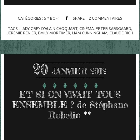
CATÉGORIES :
5 * BOF !
SHARE
2
COMMENTAIRES
TAGS :
LADY GREY D'ALAIN CHOQUART
,
CINÉMA
,
PETER SARSGAARD
,
JÉRÉMIE RENIER
,
EMILY MORTIMER
,
LIAM CUNNINGHAM
,
CLAUDE RICH
20
JANVIER 2012
ET SI ON VIVAIT TOUS
ENSEMBLE ? de Stéphane
Robelin **