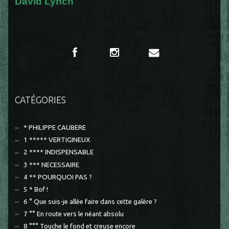
David Lynch
CATÉGORIES
* PHILIPPE CAUBERE
1 ***** VERTIGINEUX
2 **** INDISPENSABLE
3 *** NECESSAIRE
4 ** POURQUOI PAS ?
5 * Bof !
6 ° Que suis-je allée faire dans cette galère ?
7 °° En route vers le néant absolu
8 °°° Touche le fond et creuse encore