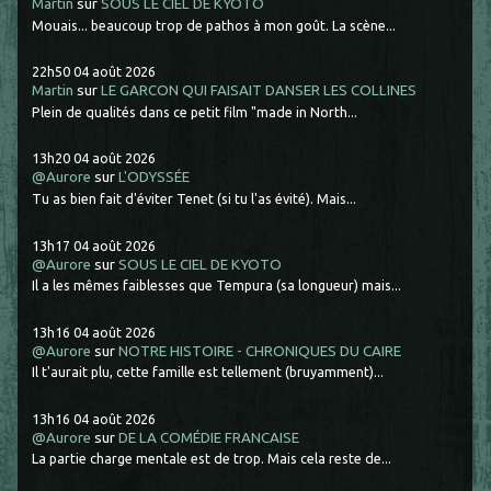
Martin
sur
SOUS LE CIEL DE KYOTO
Mouais... beaucoup trop de pathos à mon goût. La scène...
22h50
04
août 2026
Martin
sur
LE GARCON QUI FAISAIT DANSER LES COLLINES
Plein de qualités dans ce petit film "made in North...
13h20
04
août 2026
@Aurore
sur
L'ODYSSÉE
Tu as bien fait d'éviter Tenet (si tu l'as évité). Mais...
13h17
04
août 2026
@Aurore
sur
SOUS LE CIEL DE KYOTO
Il a les mêmes faiblesses que Tempura (sa longueur) mais...
13h16
04
août 2026
@Aurore
sur
NOTRE HISTOIRE - CHRONIQUES DU CAIRE
Il t'aurait plu, cette famille est tellement (bruyamment)...
13h16
04
août 2026
@Aurore
sur
DE LA COMÉDIE FRANCAISE
La partie charge mentale est de trop. Mais cela reste de...