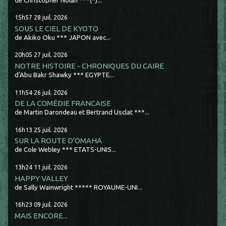
de Christopher Nolan ***(*)...
15h57
28
juil. 2026
SOUS LE CIEL DE KYOTO
de Akiko Oku *** JAPON avec...
20h05
27
juil. 2026
NOTRE HISTOIRE - CHRONIQUES DU CAIRE
d'Abu Bakr Shawky *** EGYPTE...
11h54
26
juil. 2026
DE LA COMÉDIE FRANCAISE
de Martin Darondeau et Bertrand Usclat ***...
16h13
25
juil. 2026
SUR LA ROUTE D'OMAHA
de Cole Webley *** ETATS-UNIS...
13h24
11
juil. 2026
HAPPY VALLEY
de Sally Wainwright ***** ROYAUME-UNI...
16h23
09
juil. 2026
MAIS ENCORE...