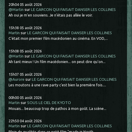
20h04
05
août 2026
@Martin
sur
LE GARCON QUI FAISAIT DANSER LES COLLINES
Ah oui je m'en souviens. Je n'étais pas allée le voir.
15h38
05
août 2026
Martin
sur
LE GARCON QUI FAISAIT DANSER LES COLLINES
C'était mon premier film macédonien au cinéma. En VOD,...
15h08
05
août 2026
@Martin
sur
LE GARCON QUI FAISAIT DANSER LES COLLINES
Ah tant mieux ! Un film macédonien... on peut dire qu'on...
15h07
05
août 2026
@Aurore
sur
LE GARCON QUI FAISAIT DANSER LES COLLINES
Les moutons à une rave party c'est bien la première fois....
00h00
05
août 2026
Martin
sur
SOUS LE CIEL DE KYOTO
Mouais... beaucoup trop de pathos à mon goût. La scène...
22h50
04
août 2026
Martin
sur
LE GARCON QUI FAISAIT DANSER LES COLLINES
Plein de qualités dans ce petit film "made in North...