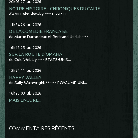
20h05
27
juil. 2026
NOTRE HISTOIRE - CHRONIQUES DU CAIRE
d'Abu Bakr Shawky *** EGYPTE...
11h54
26
juil. 2026
DE LA COMÉDIE FRANCAISE
de Martin Darondeau et Bertrand Usclat ***...
16h13
25
juil. 2026
SUR LA ROUTE D'OMAHA
de Cole Webley *** ETATS-UNIS...
13h24
11
juil. 2026
HAPPY VALLEY
de Sally Wainwright ***** ROYAUME-UNI...
16h23
09
juil. 2026
MAIS ENCORE...
COMMENTAIRES RÉCENTS