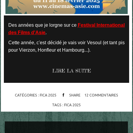
Des années que je lorgne sur ce
Festival International
des Films d'Asie
.
Cette année, c'est décidé je vais voir Vesoul (et tant pis
pour Vierzon, Honfleur et Hambourg...).
LIRE LA SUITE
CATÉGORIES :
FICA 2025
SHARE
12
COMMENTAIRES
TAGS :
FICA 2025