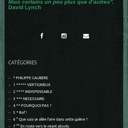
Mais certains un peu plus que d'autres".
David Lynch
CATÉGORIES
* PHILIPPE CAUBERE
1 ***** VERTIGINEUX
2 **** INDISPENSABLE
3 *** NECESSAIRE
4 ** POURQUOI PAS ?
5 * Bof !
6 ° Que suis-je allée faire dans cette galère ?
7 °° En route vers le néant absolu