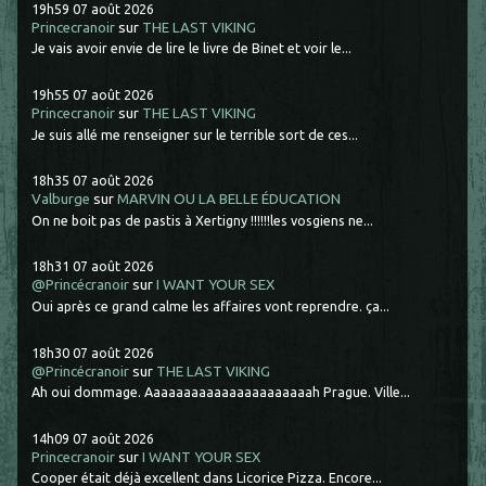
19h59
07
août 2026
Princecranoir
sur
THE LAST VIKING
Je vais avoir envie de lire le livre de Binet et voir le...
19h55
07
août 2026
Princecranoir
sur
THE LAST VIKING
Je suis allé me renseigner sur le terrible sort de ces...
18h35
07
août 2026
Valburge
sur
MARVIN OU LA BELLE ÉDUCATION
On ne boit pas de pastis à Xertigny !!!!!!les vosgiens ne...
18h31
07
août 2026
@Princécranoir
sur
I WANT YOUR SEX
Oui après ce grand calme les affaires vont reprendre. ça...
18h30
07
août 2026
@Princécranoir
sur
THE LAST VIKING
Ah oui dommage. Aaaaaaaaaaaaaaaaaaaaaah Prague. Ville...
14h09
07
août 2026
Princecranoir
sur
I WANT YOUR SEX
Cooper était déjà excellent dans Licorice Pizza. Encore...