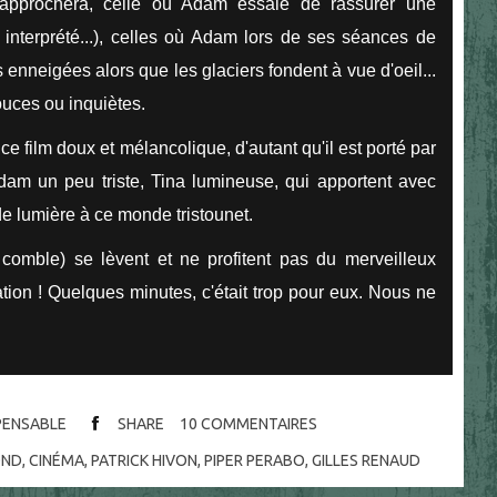
s'approchera, celle où Adam essaie de rassurer une
 interprété...), celles où Adam lors de ses séances de
enneigées alors que les glaciers fondent à vue d'oeil...
ouces ou inquiètes.
e film doux et mélancolique, d'autant qu'il est porté par
dam un peu triste, Tina lumineuse, qui apportent avec
de lumière à ce monde tristounet.
omble) se lèvent et ne profitent pas du merveilleux
tion ! Quelques minutes, c'était trop pour eux. Nous ne
SPENSABLE
SHARE
10
COMMENTAIRES
OND
,
CINÉMA
,
PATRICK HIVON
,
PIPER PERABO
,
GILLES RENAUD