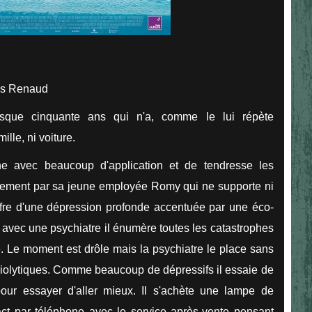
les Renaud
sque cinquante ans qui n'a, comme le lui répète
lle, ni voiture.
igne avec beaucoup d'application et de tendresse les
ellement par sa jeune employée Romy qui ne supporte ni
uffre d'une dépression profonde accentuée par une éco-
 avec une psychiatre il énumère toutes les catastrophes
rre. Le moment est drôle mais la psychiatre le place sans
xiolytiques. Comme beaucoup de dépressifs il essaie de
our essayer d'aller mieux. Il s'achète une lampe de
tact par téléphone avec le service après-vente pensant