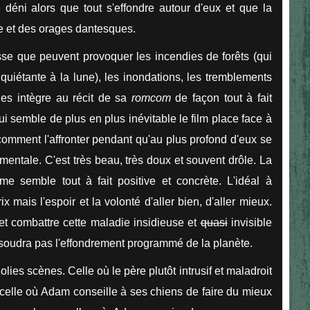
déni alors que tout s'effondre autour d'eux et que la
e et des orages dantesques.
isse que peuvent provoquer les incendies de forêts (qui
uiétante à la lune), les inondations, les tremblements
les intègre au récit de sa
romcom
de façon tout à fait
ui semble de plus en plus inévitable le film place face à
omment l'affronter pendant qu'au plus profond d'eux se
mentale. C'est très beau, très doux et souvent drôle. La
me semble tout à fait positive et concrète. L'idéal à
x mais l'espoir et la volonté d'aller bien, d'aller mieux.
 et combattre cette maladie insidieuse et
quasi
invisible
résoudra pas l'effondrement programmé de la planète.
lies scènes. Celle où le père plutôt intrusif et maladroit
, celle où Adam conseille à ses chiens de faire du mieux