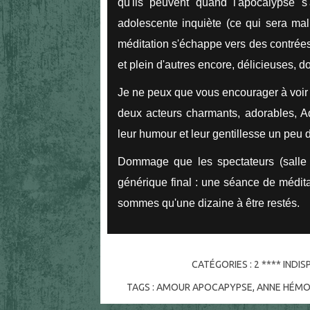
qu'ils peuvent quand l'apocalypse 
adolescente inquiète (ce qui sera mal
méditation s'échappe vers des contrées 
et plein d'autres encore, délicieuses, d
Je ne peux que vous encourager à voir c
deux acteurs charmants, adorables, A
leur humour et leur gentillesse un peu 
Dommage que les spectateurs (salle c
générique final : une séance de médita
sommes qu'une dizaine à être restés.
CATÉGORIES :
2 **** INDI
TAGS :
AMOUR APOCAPYPSE
,
ANNE HÉM