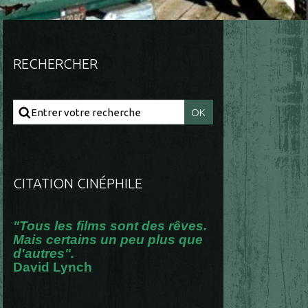
RECHERCHER
CITATION CINÉPHILE
"Tous les films sont des rêves.
Mais certains un peu plus que
d'autres".
David Lynch