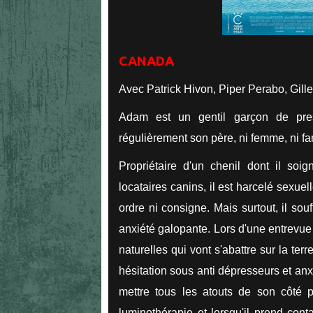
CANADA
Avec Patrick Hivon, Piper Perabo, Gil
Adam est un gentil garçon de pre
régulièrement son père, ni femme, ni fami
Propriétaire d'un chenil dont il so
locataires canins, il est harcelé sexu
ordre ni consigne. Mais surtout, il so
anxiété galopante. Lors d'une entrevue
naturelles qui vont s'abattre sur la te
hésitation sous anti dépresseurs et an
mettre tous les atouts de son côté p
luminothérapie et lorsqu'il prend con