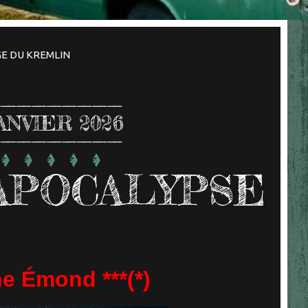
GE DU KREMLIN
ANVIER 2026
APOCALYPSE
ne
Émond
***(*)