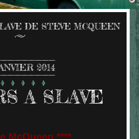
 SLAVE DE STEVE MCQUEEN
ANVIER 2014
RS A SLAVE
e McQueen ****