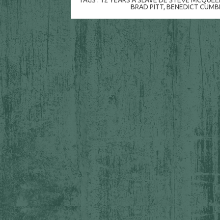
BRAD PITT
,
BENEDICT CUMB