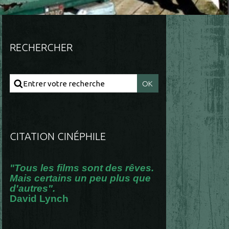
RECHERCHER
CITATION CINÉPHILE
"Tous les films sont des rêves.
Mais certains un peu plus que
d'autres".
David Lynch