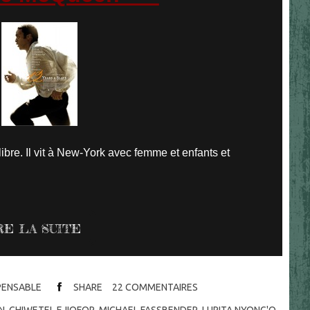
ibre. Il vit à New-York avec femme et enfants et
RE LA SUITE
SPENSABLE
SHARE
22
COMMENTAIRES
N
,
CHIWETEL EJIOFOR
,
MICHAEL FASSBENDER
,
LUPITA NYONG'O
,