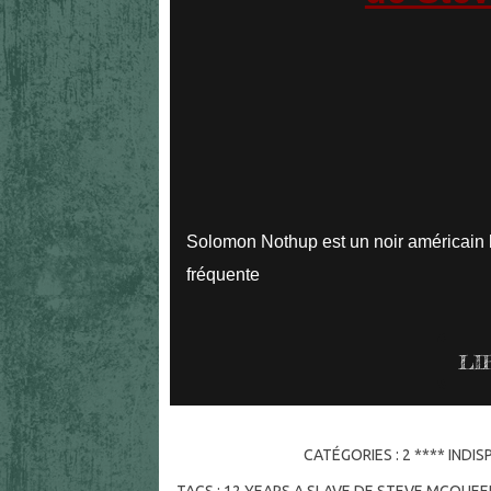
Solomon Nothup est un noir américain l
fréquente
LI
CATÉGORIES :
2 **** INDI
TAGS :
12 YEARS A SLAVE DE STEVE MCQUEE