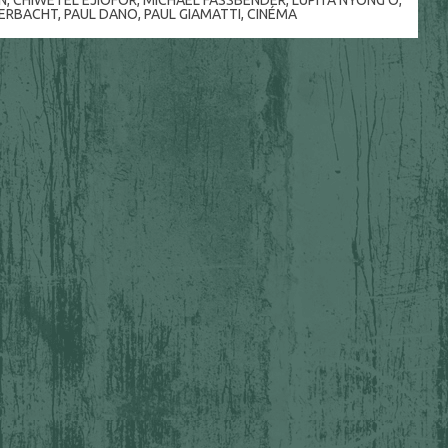
ERBACHT
,
PAUL DANO
,
PAUL GIAMATTI
,
CINÉMA