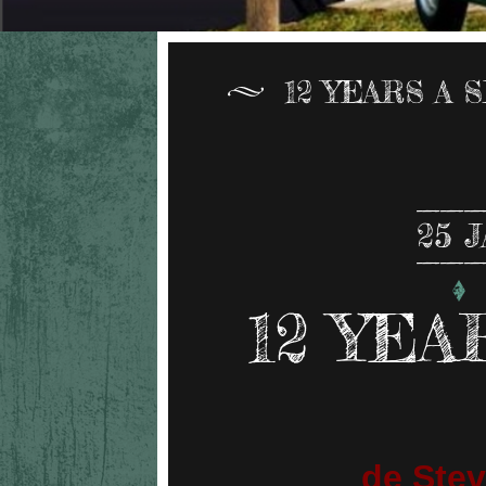
12 YEARS A
25
J
12 YEA
de Stev