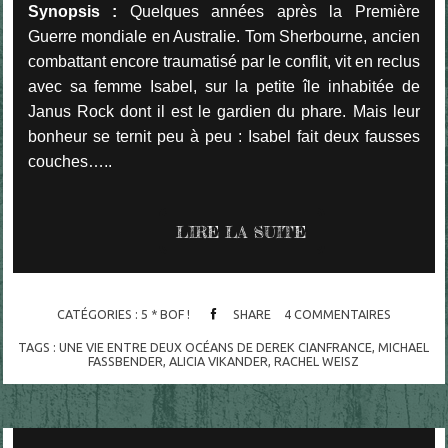
Synopsis :
Quelques années après la Première
Guerre mondiale en Australie. Tom Sherbourne, ancien
combattant encore traumatisé par le conflit, vit en reclus
avec sa femme Isabel, sur la petite île inhabitée de
Janus Rock dont il est le gardien du phare. Mais leur
bonheur se ternit peu à peu : Isabel fait deux fausses
couches…..
LIRE LA SUITE
CATÉGORIES :
5 * BOF !
SHARE
4
COMMENTAIRES
TAGS :
UNE VIE ENTRE DEUX OCÉANS DE DEREK CIANFRANCE
,
MICHAEL
FASSBENDER
,
ALICIA VIKANDER
,
RACHEL WEISZ