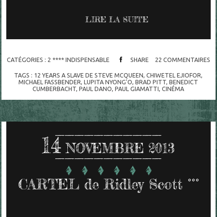
LIRE LA SUITE
CATÉGORIES :
2 **** INDISPENSABLE
SHARE
22
COMMENTAIRES
TAGS :
12 YEARS A SLAVE DE STEVE MCQUEEN
,
CHIWETEL EJIOFOR
,
MICHAEL FASSBENDER
,
LUPITA NYONG'O
,
BRAD PITT
,
BENEDICT
CUMBERBACHT
,
PAUL DANO
,
PAUL GIAMATTI
,
CINÉMA
14
NOVEMBRE 2013
CARTEL de Ridley Scott °°°