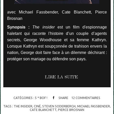
avec Michael Fassbender, Cate Blanchett, Pierce
Brosnan
Synopsis :
The insider
est un film d'espionnage
haletant qui raconte l'histoire d’un couple d’agents
secrets, George Woodhouse et sa femme Kathryn.
Lorsque Kathryn est soupçonnée de trahison envers la
nation, George doit faire face à un dilemme déchirant :
protéger son mariage ou défendre son pays.
LIRE LA SUITE
CATÉGORIES :
5 * BOF !
SHARE
12
COMMENTAIRES
TAGS :
THE INSIDER
,
CINÉ
,
STEVEN SODERBERGH
,
MICHAEL FASSBENDER
,
CATE BLANCHETT
,
PIERCE BROSNAN