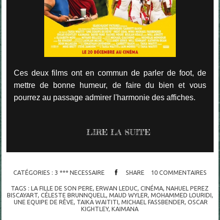
Ces deux films ont en commun de parler de foot, de
mettre de bonne humeur, de faire du bien et vous
pourrez au passage admirer l'harmonie des affiches.
LIRE LA SUITE
CATÉGORIES :
3 *** NECESSAIRE
SHARE
10
COMMENTAIRES
TAGS :
LA FILLE DE SON PERE
,
ERWAN LEDUC
,
CINÉMA
,
NAHUEL PEREZ
BISCAYART
,
CÉLESTE BRUNNQUELL
,
MAUD WYLER
,
MOHAMMED LOURIDI
,
UNE EQUIPE DE RÊVE
,
TAIKA WAITITI
,
MICHAEL FASSBENDER
,
OSCAR
KIGHTLEY
,
KAIMANA