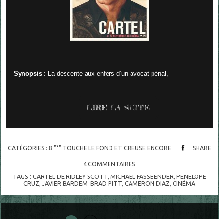
Synopsis
: La descente aux enfers d’un avocat pénal,
LIRE LA SUITE
CATÉGORIES :
8 °°° TOUCHE LE FOND ET CREUSE ENCORE
SHARE
4
COMMENTAIRES
TAGS :
CARTEL DE RIDLEY SCOTT
,
MICHAEL FASSBENDER
,
PENELOPE
CRUZ
,
JAVIER BARDEM
,
BRAD PITT
,
CAMERON DIAZ
,
CINÉMA