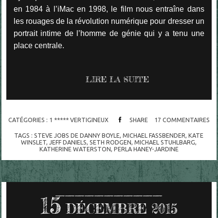
en 1984 à l’iMac en 1998, le film nous entraîne dans
les rouages de la révolution numérique pour dresser un
portrait intime de l’homme de génie qui y a tenu une
place centrale.
LIRE LA SUITE
CATÉGORIES :
1 ***** VERTIGINEUX
SHARE
17
COMMENTAIRES
TAGS :
STEVE JOBS DE DANNY BOYLE
,
MICHAEL FASSBENDER
,
KATE
WINSLET
,
JEFF DANIELS
,
SETH RODGEN
,
MICHAEL STUHLBARG
,
KATHERINE WATERSTON
,
PERLA HANEY-JARDINE
15
DÉCEMBRE 2015