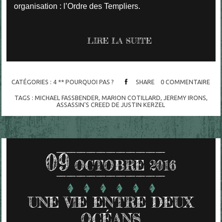
organisation : l’Ordre des Templiers.
LIRE LA SUITE
CATÉGORIES :
4 ** POURQUOI PAS ?
SHARE
0
COMMENTAIRE
TAGS :
MICHAEL FASSBENDER
,
MARION COTILLARD
,
JEREMY IRONS
,
ASSASSIN'S CREED DE JUSTIN KERZEL
09
OCTOBRE 2016
UNE VIE ENTRE DEUX
OCÉANS