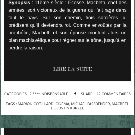
Synopsis :
11ème siècle : Ecosse. Macbeth, chef des
armées, sort victorieux de la guerre qui fait rage dans
tout le pays. Sur son chemin, trois sorcières lui
prédisent qu’il deviendra roi. Comme envoûtés par la
prophétie, Macbeth et son épouse montent alors un
plan machiavélique pour régner sur le trône, jusqu’à en
perdre la raison.
LIRE LA SUITE
CATÉGORIES :
2 **** INDISPENSABLE
SHARE
12
COMMENTAIRES
TAGS :
MARION COTILLARD
,
CINÉMA
,
MICHAEL FASSBENDER
,
MACBETH
DE JUSTIN KURZEL