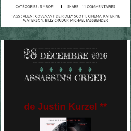
CATÉGORIES :
5 * BOF !
SHARE
11
COMMENTAIRES
TAGS :
ALIEN : COVENANT DE RIDLEY SCOTT
,
CINÉMA
,
KATERINE
WATERSON
,
BILLY CRUDUP
,
MICHAEL FASSBENDER
28
DÉCEMBRE 2016
ASSASSIN'S CREED
de Justin Kurzel **