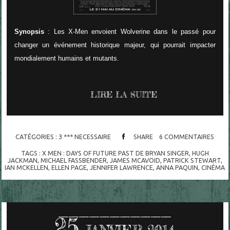
Synopsis
: Les X-Men envoient Wolverine dans le passé pour
changer un événement historique majeur, qui pourrait impacter
mondialement humains et mutants.
LIRE LA SUITE
CATÉGORIES :
3 *** NECESSAIRE
SHARE
6
COMMENTAIRES
TAGS :
X MEN : DAYS OF FUTURE PAST DE BRYAN SINGER
,
HUGH
JACKMAN
,
MICHAEL FASSBENDER
,
JAMES MCAVOID
,
PATRICK STEWART
,
IAN MCKELLEN
,
ELLEN PAGE
,
JENNIFER LAWRENCE
,
ANNA PAQUIN
,
CINÉMA
25