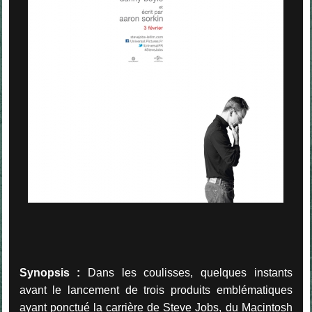
Synopsis :
Dans les coulisses, quelques instants
avant le lancement de trois produits emblématiques
ayant ponctué la carrière de Steve Jobs, du Macintosh