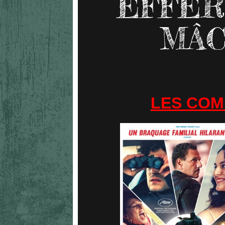
EFFER
MÂC
LES COM