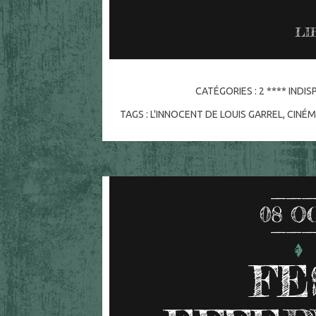
LI
CATÉGORIES :
2 **** INDI
TAGS :
L'INNOCENT DE LOUIS GARREL
,
CINÉ
08
O
FE