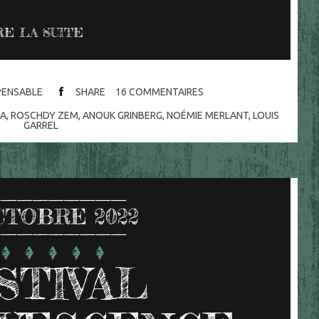
RE LA SUITE
SPENSABLE
SHARE
16
COMMENTAIRES
MA
,
ROSCHDY ZEM
,
ANOUK GRINBERG
,
NOÉMIE MERLANT
,
LOUIS
GARREL
CTOBRE 2022
STIVAL