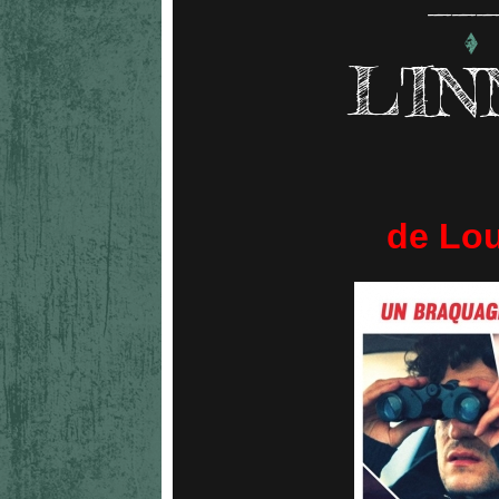
L'I
de Loui