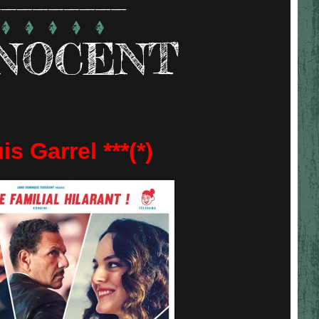
NNOCENT
s Garrel ***(*)