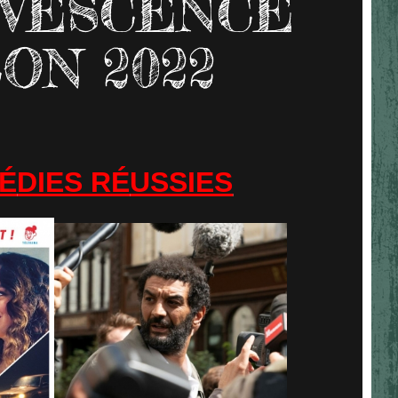
VESCENCE
ON 2022
É
DIES R
É
USSIES