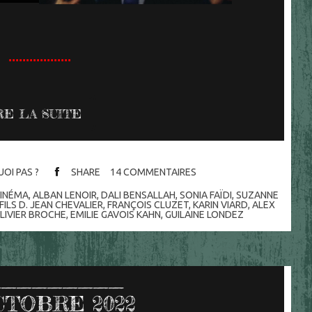
..................
RE LA SUITE
OI PAS ?
SHARE
14
COMMENTAIRES
INÉMA
,
ALBAN LENOIR
,
DALI BENSALLAH
,
SONIA FAÏDI
,
SUZANNE
FILS D. JEAN CHEVALIER
,
FRANÇOIS CLUZET
,
KARIN VIARD
,
ALEX
LIVIER BROCHE
,
EMILIE GAVOIS KAHN
,
GUILAINE LONDEZ
CTOBRE 2022