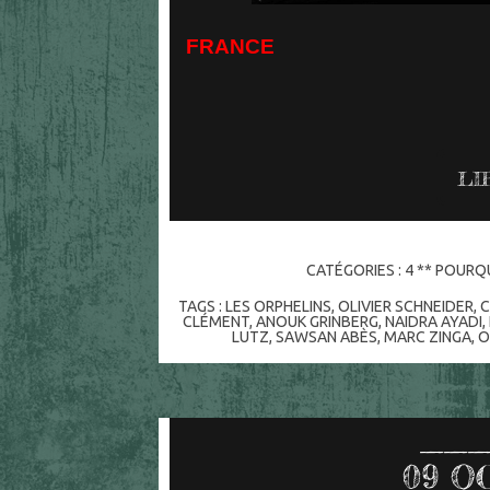
FRANCE
LI
CATÉGORIES :
4 ** POURQU
TAGS :
LES ORPHELINS
,
OLIVIER SCHNEIDER
,
C
CLÉMENT
,
ANOUK GRINBERG
,
NAIDRA AYADI
,
LUTZ
,
SAWSAN ABÈS
,
MARC ZINGA
,
O
09
O