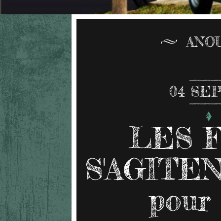
ANO
04
SEP
LES 
S'AGITENT
pour 