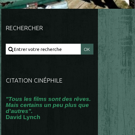
RECHERCHER
CITATION CINÉPHILE
"Tous les films sont des rêves.
Mais certains un peu plus que
d'autres".
David Lynch