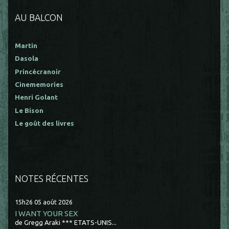
AU BALCON
Martin
Dasola
Princécranoir
Cinememories
Henri Golant
Le Bison
Le goût des livres
NOTES RÉCENTES
15h26
05
août 2026
I WANT YOUR SEX
de Gregg Araki *** ETATS-UNIS...