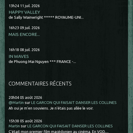
13h24
11
juil. 2026
HAPPY VALLEY
de Sally Wainwright ***** ROYAUME-UNI...
16h23
09
juil. 2026
MAIS ENCORE...
16h18
08
juil. 2026
IN WAVES
de Phuong Mai Nguyen *** FRANCE -...
COMMENTAIRES RÉCENTS
20h04
05
août 2026
@Martin
sur
LE GARCON QUI FAISAIT DANSER LES COLLINES
Ah oui je m'en souviens. Je n'étais pas allée le voir.
15h38
05
août 2026
Martin
sur
LE GARCON QUI FAISAIT DANSER LES COLLINES
C'était mon premier film macédonien au cinéma. En VOD,...