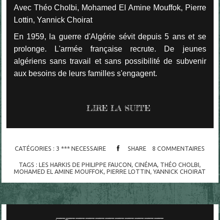
Avec Théo Cholbi, Mohamed El Amine Mouffok, Pierre
Lottin, Yannick Choirat
En 1959, la guerre d'Algérie sévit depuis 5 ans et se
prolonge. L'armée française recrute. De jeunes
algériens sans travail et sans possibilité de subvenir
aux besoins de leurs familles s'engagent.
LIRE LA SUITE
CATÉGORIES :
3 *** NECESSAIRE
SHARE
8
COMMENTAIRES
TAGS :
LES HARKIS DE PHILIPPE FAUCON
,
CINÉMA
,
THÉO CHOLBI
,
MOHAMED EL AMINE MOUFFOK
,
PIERRE LOTTIN
,
YANNICK CHOIRAT