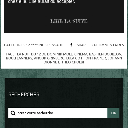
chez elle. Elle aurait dû accepter.
LIRE LA SUITE
CATÉGORIES :
2 **** INDISPENSABLE
SHARE
24
COMMENTAIRES
TAGS :
LA NUIT DU 12 DE DOMINIK MOLL
,
CINÉMA
,
BASTIEN BOUILLON
,
BOULI LANNERS
,
ANOUK GRINBERG
,
LULA COTTON-FRAPIER
,
JOHANN
DIONNET
,
THÉO CHOLBI
RECHERCHER