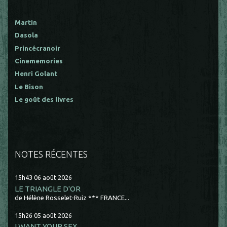
Martin
Dasola
Princécranoir
Cinememories
Henri Golant
Le Bison
Le goût des livres
NOTES RÉCENTES
15h43
06
août 2026
LE TRIANGLE D'OR
de Hélène Rosselet-Ruiz *** FRANCE...
15h26
05
août 2026
I WANT YOUR SEX