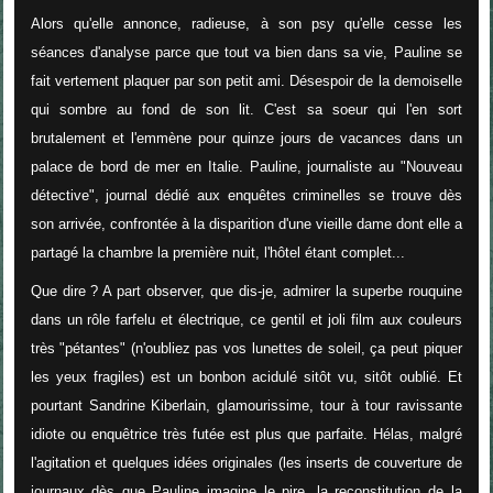
Alors qu'elle annonce, radieuse, à son psy qu'elle cesse les
séances d'analyse parce que tout va bien dans sa vie, Pauline se
fait vertement plaquer par son petit ami. Désespoir de la demoiselle
qui sombre au fond de son lit. C'est sa soeur qui l'en sort
brutalement et l'emmène pour quinze jours de vacances dans un
palace de bord de mer en Italie. Pauline, journaliste au "Nouveau
détective", journal dédié aux enquêtes criminelles se trouve dès
son arrivée, confrontée à la disparition d'une vieille dame dont elle a
partagé la chambre la première nuit, l'hôtel étant complet...
Que dire ? A part observer, que dis-je, admirer la superbe rouquine
dans un rôle farfelu et électrique, ce gentil et joli film aux couleurs
très "pétantes" (n'oubliez pas vos lunettes de soleil, ça peut piquer
les yeux fragiles) est un bonbon acidulé sitôt vu, sitôt oublié. Et
pourtant Sandrine Kiberlain, glamourissime, tour à tour ravissante
idiote ou enquêtrice très futée est plus que parfaite. Hélas, malgré
l'agitation et quelques idées originales (les inserts de couverture de
journaux dès que Pauline imagine le pire, la reconstitution de la