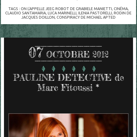
TAGS :
ON L'APPELLE JEEG ROBOT DE GRABIELE MANIETTI
,
CINÉMA
,
CLAUDIO SANTAMARIA
,
LUCA MARINELLI
,
ILENIA PASTORELLI
,
RODIN DE
JACQUES DOILLON
,
CONSPIRACY DE MICHAEL APTED
07
OCTOBRE 2012
PAULINE DETECTIVE de
Marc Fitoussi *