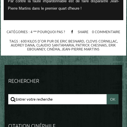
Par contre la faute impardonnable est de faire disparaître Jean-
Pierre Martins dans le premier quart d'heure !
CATÉGORIES :
4 ** POURQUOI PAS ?
SHARE
0
COMMENTAIRE
TAGS :
600 KILOS D'OR PUR DE ERIC BESNARD
,
CLOVIS CORNILLAC
,
AUDREY DANA
,
CLAUDIO SANTAMARIA
,
PATRICK CHESNAIS
,
ERIK
EBOUANEY
,
CINÉMA
,
JEAN-PIERRE MARTINS
RECHERCHER
CITATION CINÉPHILE