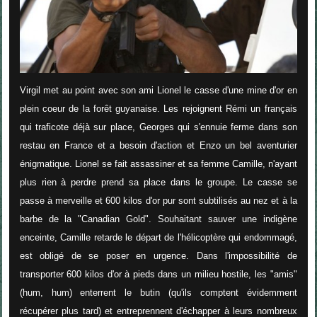
Virgil met au point avec son ami Lionel le casse d'une mine d'or en
plein coeur de la forêt guyanaise. Les rejoignent Rémi un français
qui traficote déjà sur place, Georges qui s'ennuie ferme dans son
restau en France et a besoin d'action et Enzo un bel aventurier
énigmatique. Lionel se fait assassiner et sa femme Camille, n'ayant
plus rien à perdre prend sa place dans le groupe. Le casse se
passe à merveille et 600 kilos d'or pur sont subtilisés au nez et à la
barbe de la "Canadian Gold". Souhaitant sauver une indigène
enceinte, Camille retarde le départ de l'hélicoptère qui endommagé,
est obligé de se poser en urgence. Dans l'impossibilité de
transporter 600 kilos d'or à pieds dans un milieu hostile, les "amis"
(hum, hum) enterrent le butin (qu'ils comptent évidemment
récupérer plus tard) et entreprennent d'échapper à leurs nombreux