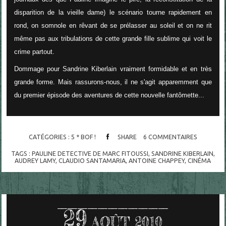
disparition de la vieille dame) le scénario tourne rapidement en
rond, on somnole en rêvant de se prélasser au soleil et on ne rit
même pas aux tribulations de cette grande fille sublime qui voit le
crime partout.
Dommage pour Sandrine Kiberlain vraiment formidable et en très
grande forme. Mais rassurons-nous, il ne s'agit apparemment que
du premier épisode des aventures de cette nouvelle fantômette...
CATÉGORIES :
5 * BOF !
SHARE
6
COMMENTAIRES
TAGS :
PAULINE DETECTIVE DE MARC FITOUSSI
,
SANDRINE KIBERLAIN
,
AUDREY LAMY
,
CLAUDIO SANTAMARIA
,
ANTOINE CHAPPEY
,
CINÉMA
29
AOÛT 2010