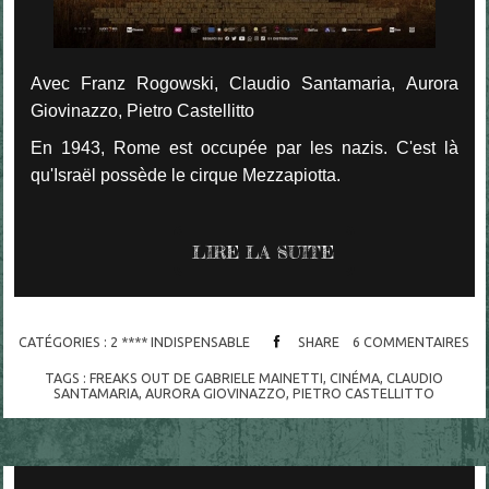
Avec Franz Rogowski, Claudio Santamaria, Aurora
Giovinazzo, Pietro Castellitto
En 1943, Rome est occupée par les nazis. C'est là
qu'Israël possède le cirque Mezzapiotta.
LIRE LA SUITE
CATÉGORIES :
2 **** INDISPENSABLE
SHARE
6
COMMENTAIRES
TAGS :
FREAKS OUT DE GABRIELE MAINETTI
,
CINÉMA
,
CLAUDIO
SANTAMARIA
,
AURORA GIOVINAZZO
,
PIETRO CASTELLITTO