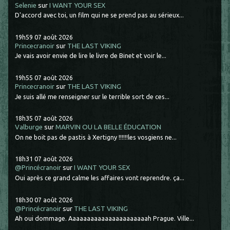
Selenie
sur
I WANT YOUR SEX
D'accord avec toi, un film qui ne se prend pas au sérieux...
19h59
07
août 2026
Princecranoir
sur
THE LAST VIKING
Je vais avoir envie de lire le livre de Binet et voir le...
19h55
07
août 2026
Princecranoir
sur
THE LAST VIKING
Je suis allé me renseigner sur le terrible sort de ces...
18h35
07
août 2026
Valburge
sur
MARVIN OU LA BELLE ÉDUCATION
On ne boit pas de pastis à Xertigny !!!!!!les vosgiens ne...
18h31
07
août 2026
@Princécranoir
sur
I WANT YOUR SEX
Oui après ce grand calme les affaires vont reprendre. ça...
18h30
07
août 2026
@Princécranoir
sur
THE LAST VIKING
Ah oui dommage. Aaaaaaaaaaaaaaaaaaaaaah Prague. Ville...