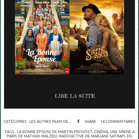
LIRE LA SUITE
CATÉGORIES :
LES AUTRES FILMS DE...
SHARE
14
COMMENTAIRES
TAGS :
LA BONNE EPOUSE DE MARTIN PROVOST
,
CINÉMA
,
UNE SIRENE A
PARIS DE MATHIAS MALZIEU
,
RADIOACTIVE DE MARJANE SATRAPI
,
EN