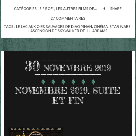
CATÉGORIES :
5 * BOF !
,
LES AUTRES FILMS DE...
SHARE
27
COMMENTAIRES
TAGS :
LE LAC AUX OIES SAUVAGES DE DIAO YINAN
,
CINÉMA
,
STAR WARS :
L'ASCENSION DE SKYWALKER DE J.J. ABRAMS
30
NOVEMBRE 2019
NOVEMBRE 2019, SUITE
ET FIN