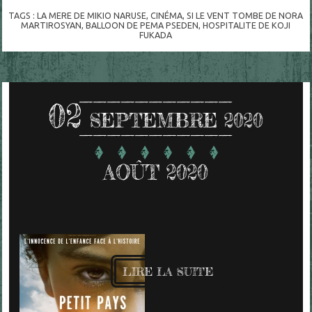
TAGS :
LA MERE DE MIKIO NARUSE
,
CINÉMA
,
SI LE VENT TOMBE DE NORA
MARTIROSYAN
,
BALLOON DE PEMA PSEDEN
,
HOSPITALITE DE KOJI
FUKADA
02
SEPTEMBRE 2020
AOÛT 2020
LIRE LA SUITE