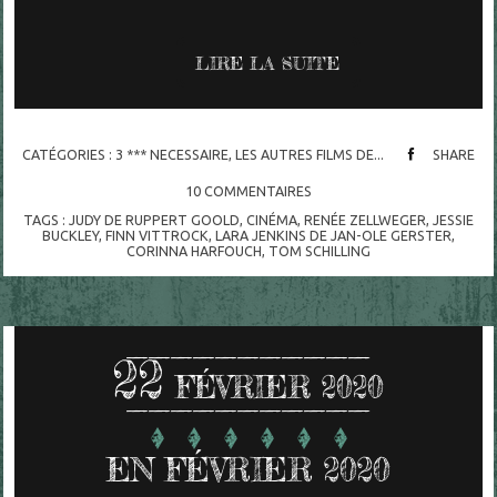
LIRE LA SUITE
CATÉGORIES :
3 *** NECESSAIRE
,
LES AUTRES FILMS DE...
SHARE
10
COMMENTAIRES
TAGS :
JUDY DE RUPPERT GOOLD
,
CINÉMA
,
RENÉE ZELLWEGER
,
JESSIE
BUCKLEY
,
FINN VITTROCK
,
LARA JENKINS DE JAN-OLE GERSTER
,
CORINNA HARFOUCH
,
TOM SCHILLING
22
FÉVRIER 2020
EN FÉVRIER 2020