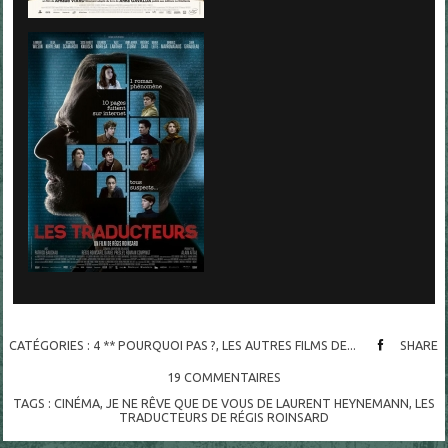
CATÉGORIES :
4 ** POURQUOI PAS ?
,
LES AUTRES FILMS DE...
SHARE
19
COMMENTAIRES
TAGS :
CINÉMA
,
JE NE RÊVE QUE DE VOUS DE LAURENT HEYNEMANN
,
LES
TRADUCTEURS DE RÉGIS ROINSARD