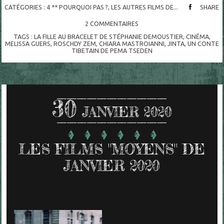
CATÉGORIES :
4 ** POURQUOI PAS ?
,
LES AUTRES FILMS DE...
SHARE
2
COMMENTAIRES
TAGS :
LA FILLE AU BRACELET DE STÉPHANIE DEMOUSTIER
,
CINÉMA
,
MELISSA GUERS
,
ROSCHDY ZEM
,
CHIARA MASTROIANNI
,
JINTA
,
UN CONTE
TIBETAIN DE PEMA TSEDEN
30
JANVIER 2020
LES FILMS "MOYENS" DE
JANVIER 2020