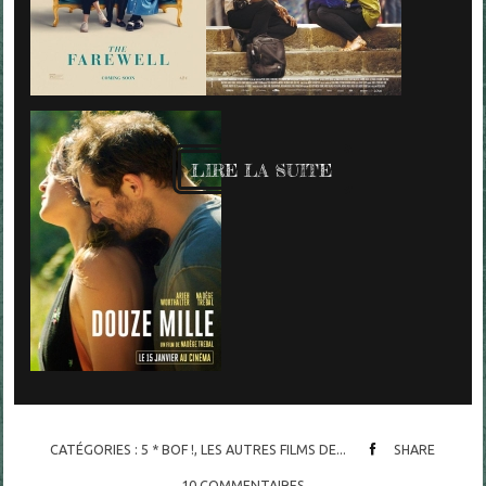
LIRE LA SUITE
CATÉGORIES :
5 * BOF !
,
LES AUTRES FILMS DE...
SHARE
10
COMMENTAIRES