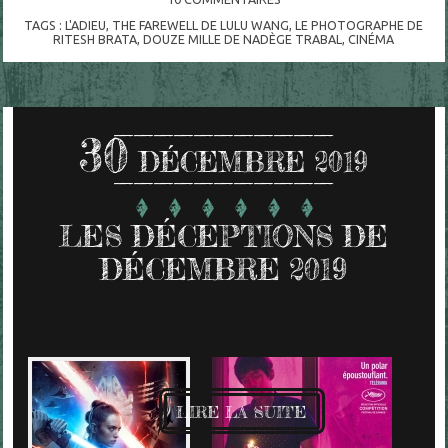
TAGS :
L'ADIEU
,
THE FAREWELL DE LULU WANG
,
LE PHOTOGRAPHE DE
RITESH BRATA
,
DOUZE MILLE DE NADÈGE TRABAL
,
CINÉMA
30
DÉCEMBRE 2019
LES DÉCEPTIONS DE
DÉCEMBRE 2019
LIRE LA SUITE