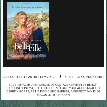
CATÉGORIES :
LES AUTRES FILMS DE...
SHARE
39
COMMENTAIRES
TAGS :
EFFACER L'HISTORIQUE DE GUSTAVE KERVERN ET BENOÎT
DELÉPHINE
,
CINÉMA
,
BELLE-FILLE DE MÉLIANE MARCAGGI
,
ENRAGE DE
DERRICK BORTE
,
PETIT PAYS D'ERIC BARBIER
,
A PERFECT FAMILY DE
MALOU LETH REYMANN