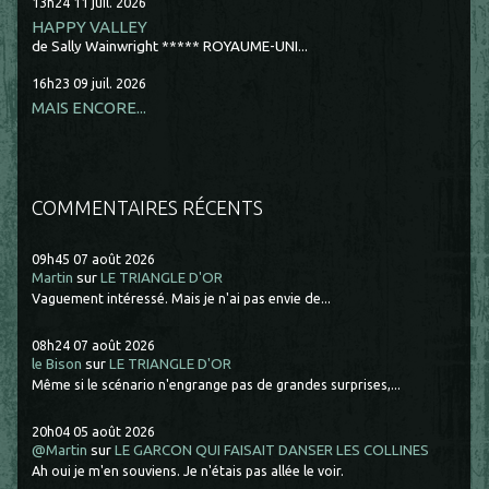
13h24
11
juil. 2026
HAPPY VALLEY
de Sally Wainwright ***** ROYAUME-UNI...
16h23
09
juil. 2026
MAIS ENCORE...
COMMENTAIRES RÉCENTS
09h45
07
août 2026
Martin
sur
LE TRIANGLE D'OR
Vaguement intéressé. Mais je n'ai pas envie de...
08h24
07
août 2026
le Bison
sur
LE TRIANGLE D'OR
Même si le scénario n'engrange pas de grandes surprises,...
20h04
05
août 2026
@Martin
sur
LE GARCON QUI FAISAIT DANSER LES COLLINES
Ah oui je m'en souviens. Je n'étais pas allée le voir.