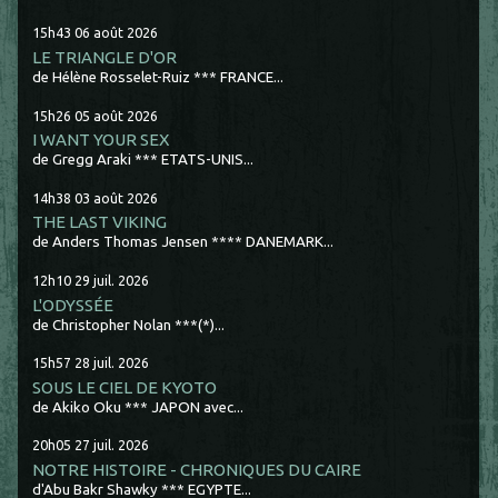
15h43
06
août 2026
LE TRIANGLE D'OR
de Hélène Rosselet-Ruiz *** FRANCE...
15h26
05
août 2026
I WANT YOUR SEX
de Gregg Araki *** ETATS-UNIS...
14h38
03
août 2026
THE LAST VIKING
de Anders Thomas Jensen **** DANEMARK...
12h10
29
juil. 2026
L'ODYSSÉE
de Christopher Nolan ***(*)...
15h57
28
juil. 2026
SOUS LE CIEL DE KYOTO
de Akiko Oku *** JAPON avec...
20h05
27
juil. 2026
NOTRE HISTOIRE - CHRONIQUES DU CAIRE
d'Abu Bakr Shawky *** EGYPTE...