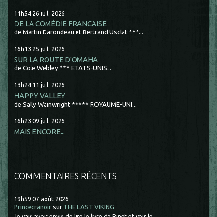
11h54
26
juil. 2026
DE LA COMÉDIE FRANCAISE
de Martin Darondeau et Bertrand Usclat ***...
16h13
25
juil. 2026
SUR LA ROUTE D'OMAHA
de Cole Webley *** ETATS-UNIS...
13h24
11
juil. 2026
HAPPY VALLEY
de Sally Wainwright ***** ROYAUME-UNI...
16h23
09
juil. 2026
MAIS ENCORE...
COMMENTAIRES RÉCENTS
19h59
07
août 2026
Princecranoir
sur
THE LAST VIKING
Je vais avoir envie de lire le livre de Binet et voir le...