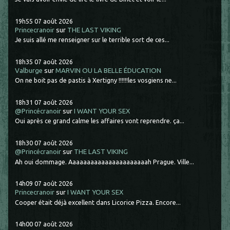
19h55
07
août 2026
Princecranoir
sur
THE LAST VIKING
Je suis allé me renseigner sur le terrible sort de ces...
18h35
07
août 2026
Valburge
sur
MARVIN OU LA BELLE ÉDUCATION
On ne boit pas de pastis à Xertigny !!!!!!les vosgiens ne...
18h31
07
août 2026
@Princécranoir
sur
I WANT YOUR SEX
Oui après ce grand calme les affaires vont reprendre. ça...
18h30
07
août 2026
@Princécranoir
sur
THE LAST VIKING
Ah oui dommage. Aaaaaaaaaaaaaaaaaaaaaah Prague. Ville...
14h09
07
août 2026
Princecranoir
sur
I WANT YOUR SEX
Cooper était déjà excellent dans Licorice Pizza. Encore...
14h00
07
août 2026