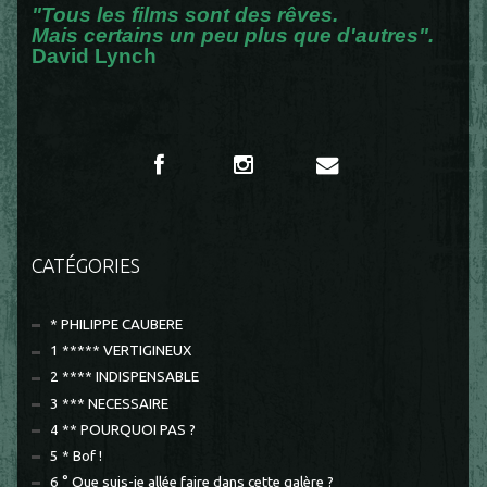
"Tous les films sont des rêves.
Mais certains un peu plus que d'autres".
David Lynch
CATÉGORIES
* PHILIPPE CAUBERE
1 ***** VERTIGINEUX
2 **** INDISPENSABLE
3 *** NECESSAIRE
4 ** POURQUOI PAS ?
5 * Bof !
6 ° Que suis-je allée faire dans cette galère ?