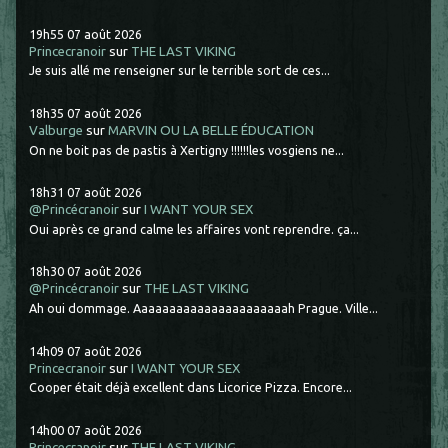
19h55
07
août 2026
Princecranoir
sur
THE LAST VIKING
Je suis allé me renseigner sur le terrible sort de ces...
18h35
07
août 2026
Valburge
sur
MARVIN OU LA BELLE ÉDUCATION
On ne boit pas de pastis à Xertigny !!!!!!les vosgiens ne...
18h31
07
août 2026
@Princécranoir
sur
I WANT YOUR SEX
Oui après ce grand calme les affaires vont reprendre. ça...
18h30
07
août 2026
@Princécranoir
sur
THE LAST VIKING
Ah oui dommage. Aaaaaaaaaaaaaaaaaaaaaah Prague. Ville...
14h09
07
août 2026
Princecranoir
sur
I WANT YOUR SEX
Cooper était déjà excellent dans Licorice Pizza. Encore...
14h00
07
août 2026
Princecranoir
sur
THE LAST VIKING