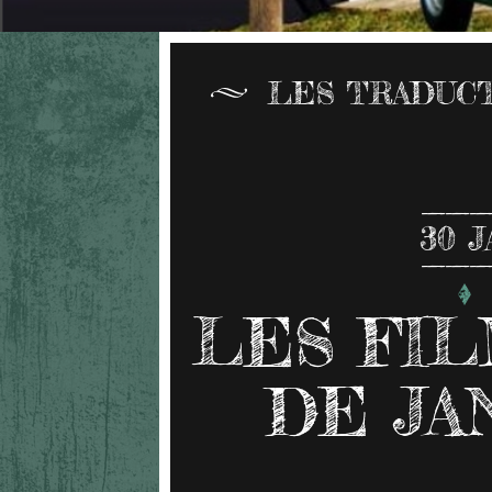
LES TRADUCT
30
J
LES FIL
DE JA