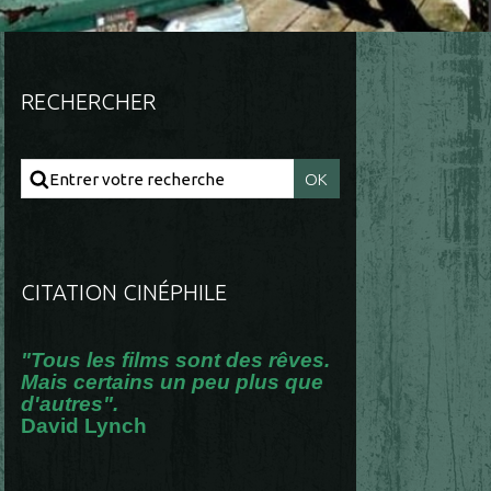
RECHERCHER
CITATION CINÉPHILE
"Tous les films sont des rêves.
Mais certains un peu plus que
d'autres".
David Lynch