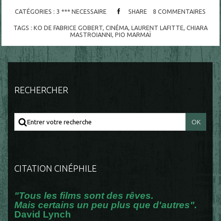
CATÉGORIES :
3 *** NECESSAIRE
SHARE
8
COMMENTAIRES
TAGS :
KO DE FABRICE GOBERT
,
CINÉMA
,
LAURENT LAFITTE
,
CHIARA
MASTROIANNI
,
PIO MARMAÏ
RECHERCHER
CITATION CINÉPHILE
"Tous les films sont des rêves.
Mais certains un peu plus que d'autres".
David Lynch