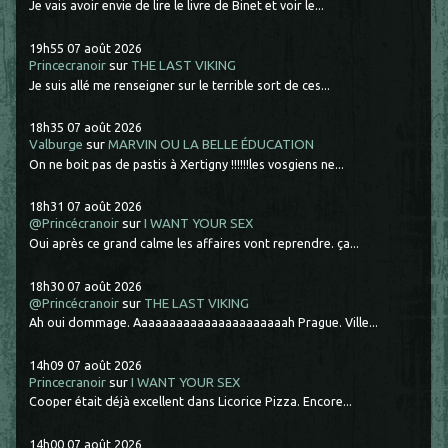
Je vais avoir envie de lire le livre de Binet et voir le...
19h55
07
août 2026
Princecranoir
sur
THE LAST VIKING
Je suis allé me renseigner sur le terrible sort de ces...
18h35
07
août 2026
Valburge
sur
MARVIN OU LA BELLE ÉDUCATION
On ne boit pas de pastis à Xertigny !!!!!!les vosgiens ne...
18h31
07
août 2026
@Princécranoir
sur
I WANT YOUR SEX
Oui après ce grand calme les affaires vont reprendre. ça...
18h30
07
août 2026
@Princécranoir
sur
THE LAST VIKING
Ah oui dommage. Aaaaaaaaaaaaaaaaaaaaaah Prague. Ville...
14h09
07
août 2026
Princecranoir
sur
I WANT YOUR SEX
Cooper était déjà excellent dans Licorice Pizza. Encore...
14h00
07
août 2026