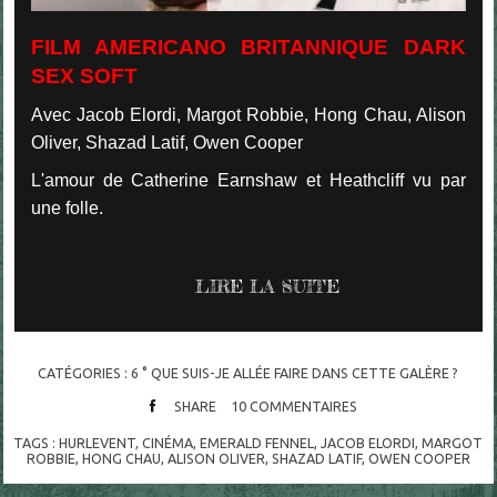
FILM AMERICANO BRITANNIQUE DARK
SEX SOFT
Avec Jacob Elordi, Margot Robbie, Hong Chau, Alison
Oliver, Shazad Latif, Owen Cooper
L'amour de Catherine Earnshaw et Heathcliff vu par
une folle.
LIRE LA SUITE
CATÉGORIES :
6 ° QUE SUIS-JE ALLÉE FAIRE DANS CETTE GALÈRE ?
SHARE
10
COMMENTAIRES
TAGS :
HURLEVENT
,
CINÉMA
,
EMERALD FENNEL
,
JACOB ELORDI
,
MARGOT
ROBBIE
,
HONG CHAU
,
ALISON OLIVER
,
SHAZAD LATIF
,
OWEN COOPER