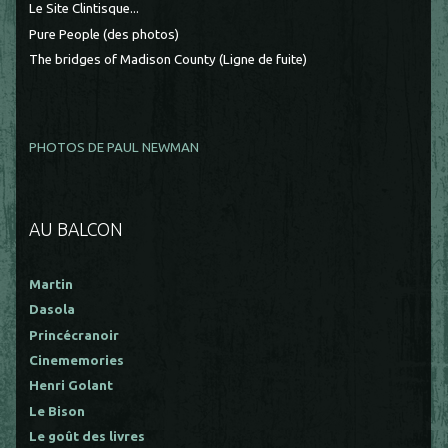
Le Site Clintisque...
Pure People (des photos)
The bridges of Madison County (Ligne de fuite)
PHOTOS DE PAUL NEWMAN
AU BALCON
Martin
Dasola
Princécranoir
Cinememories
Henri Golant
Le Bison
Le goût des livres