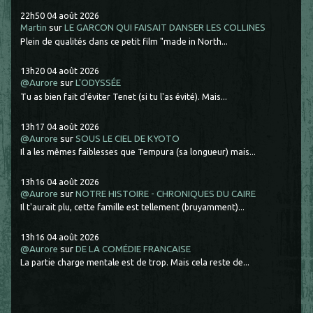
22h50
04
août 2026
Martin
sur
LE GARCON QUI FAISAIT DANSER LES COLLINES
Plein de qualités dans ce petit film "made in North...
13h20
04
août 2026
@Aurore
sur
L'ODYSSÉE
Tu as bien fait d'éviter Tenet (si tu l'as évité). Mais...
13h17
04
août 2026
@Aurore
sur
SOUS LE CIEL DE KYOTO
Il a les mêmes faiblesses que Tempura (sa longueur) mais...
13h16
04
août 2026
@Aurore
sur
NOTRE HISTOIRE - CHRONIQUES DU CAIRE
Il t'aurait plu, cette famille est tellement (bruyamment)...
13h16
04
août 2026
@Aurore
sur
DE LA COMÉDIE FRANCAISE
La partie charge mentale est de trop. Mais cela reste de...