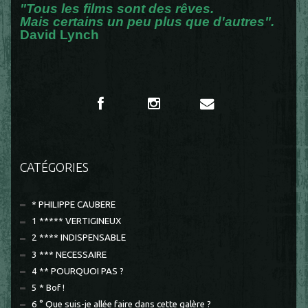
"Tous les films sont des rêves.
Mais certains un peu plus que d'autres".
David Lynch
CATÉGORIES
* PHILIPPE CAUBERE
1 ***** VERTIGINEUX
2 **** INDISPENSABLE
3 *** NECESSAIRE
4 ** POURQUOI PAS ?
5 * Bof !
6 ° Que suis-je allée faire dans cette galère ?