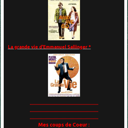
La grande vie d'Emmanuel Sallinger *
............................................................
............................................................
............................................................
Mes coups de Coeur :