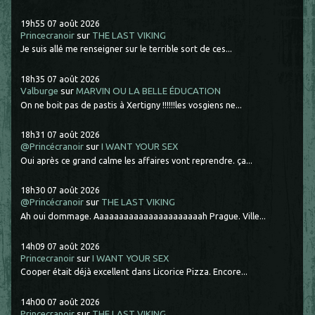
19h55
07
août 2026
Princecranoir
sur
THE LAST VIKING
Je suis allé me renseigner sur le terrible sort de ces...
18h35
07
août 2026
Valburge
sur
MARVIN OU LA BELLE ÉDUCATION
On ne boit pas de pastis à Xertigny !!!!!!les vosgiens ne...
18h31
07
août 2026
@Princécranoir
sur
I WANT YOUR SEX
Oui après ce grand calme les affaires vont reprendre. ça...
18h30
07
août 2026
@Princécranoir
sur
THE LAST VIKING
Ah oui dommage. Aaaaaaaaaaaaaaaaaaaaaah Prague. Ville...
14h09
07
août 2026
Princecranoir
sur
I WANT YOUR SEX
Cooper était déjà excellent dans Licorice Pizza. Encore...
14h00
07
août 2026
Princecranoir
sur
THE LAST VIKING