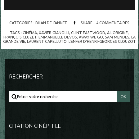
CATÉGORIES :
BILAN DE L'ANNEE
SHARE
4
COMMENTAIRES
TAGS :
CINÉMA
,
XAVIER GIANOLLI
,
CLINT EASTWOOD
,
À L'ORIGINE
,
FRANÇOIS CLUZET
,
EMMANUELLE DEVOS
,
AWAY WE GO
,
SAM MENDES
,
LA
GRANDE VIE
,
LAURENT CAPELLUTO
,
L'ENFER D'HENRI-GEORGES CLOUZOT
RECHERCHER
CITATION CINÉPHILE