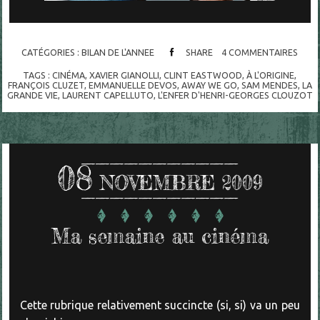
CATÉGORIES :
BILAN DE L'ANNEE
SHARE
4
COMMENTAIRES
TAGS :
CINÉMA
,
XAVIER GIANOLLI
,
CLINT EASTWOOD
,
À L'ORIGINE
,
FRANÇOIS CLUZET
,
EMMANUELLE DEVOS
,
AWAY WE GO
,
SAM MENDES
,
LA
GRANDE VIE
,
LAURENT CAPELLUTO
,
L'ENFER D'HENRI-GEORGES CLOUZOT
08
NOVEMBRE 2009
Ma semaine au cinéma
Cette rubrique relativement succincte (si, si) va un peu