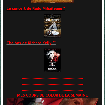
Le concert de Radu Mihaileanu °
The box de Richard Kelly °°
.................................................................
.................................................................
.................................................................
MES COUPS DE COEUR DE LA SEMAINE