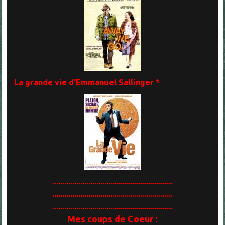
La grande vie d'Emmanuel Sallinger *
............................................................
............................................................
............................................................
Mes coups de Coeur :