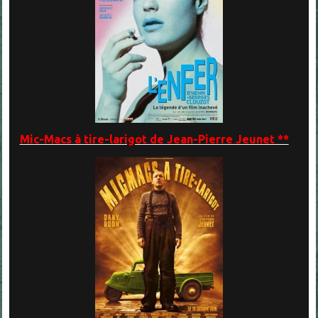
Mic-Macs à tire-larigot de Jean-Pierre Jeunet **