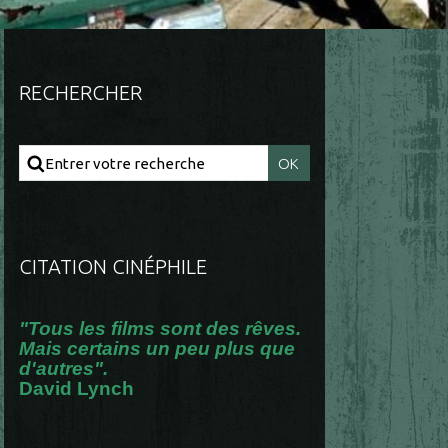
RECHERCHER
CITATION CINÉPHILE
"Tous les films sont des rêves.
Mais certains un peu plus que
d'autres".
David Lynch