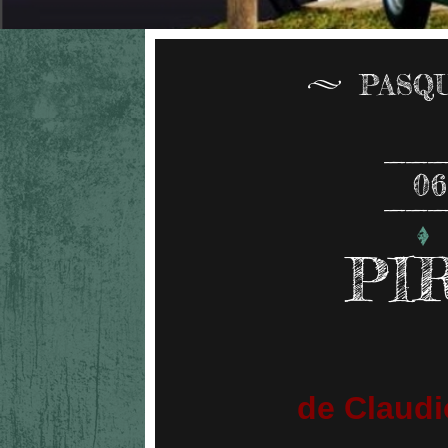
PASQ
06
PI
de Claudi