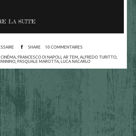
RE LA SUITE
ESSAIRE
SHARE
10
COMMENTAIRES
,
CINÉMA
,
FRANCESCO DI NAPOLI
,
AR TEM
,
ALFREDO TURITTO
,
VANNINO
,
PASQUALE MAROTTA
,
LUCA NACARLO