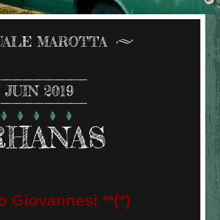
UALE MAROTTA
JUIN 2019
RHANAS
o Giovannesi **(*)