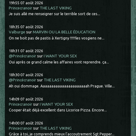
19h55
07
août 2026
Princecranoir
sur
THE LAST VIKING
Je suis allé me renseigner sur le terrible sort de ces...
18h35
07
août 2026
Valburge
sur
MARVIN OU LA BELLE ÉDUCATION
On ne boit pas de pastis à Xertigny !!!!!!les vosgiens ne...
18h31
07
août 2026
@Princécranoir
sur
I WANT YOUR SEX
Oui après ce grand calme les affaires vont reprendre. ça...
18h30
07
août 2026
@Princécranoir
sur
THE LAST VIKING
Ah oui dommage. Aaaaaaaaaaaaaaaaaaaaaah Prague. Ville...
14h09
07
août 2026
Princecranoir
sur
I WANT YOUR SEX
Cooper était déjà excellent dans Licorice Pizza. Encore...
14h00
07
août 2026
Princecranoir
sur
THE LAST VIKING
Grâce à toi, je comprends mieux l'accoutrement Sgt Pepper...