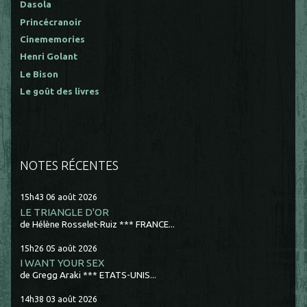
Dasola
Princécranoir
Cinememories
Henri Golant
Le Bison
Le goût des livres
NOTES RÉCENTES
15h43
06
août 2026
LE TRIANGLE D'OR
de Hélène Rosselet-Ruiz *** FRANCE...
15h26
05
août 2026
I WANT YOUR SEX
de Gregg Araki *** ETATS-UNIS...
14h38
03
août 2026