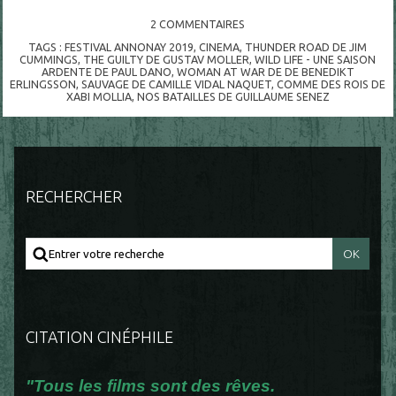
2
COMMENTAIRES
TAGS :
FESTIVAL ANNONAY 2019
,
CINEMA
,
THUNDER ROAD DE JIM
CUMMINGS
,
THE GUILTY DE GUSTAV MOLLER
,
WILD LIFE - UNE SAISON
ARDENTE DE PAUL DANO
,
WOMAN AT WAR DE DE BENEDIKT
ERLINGSSON
,
SAUVAGE DE CAMILLE VIDAL NAQUET
,
COMME DES ROIS DE
XABI MOLLIA
,
NOS BATAILLES DE GUILLAUME SENEZ
RECHERCHER
CITATION CINÉPHILE
"Tous les films sont des rêves.