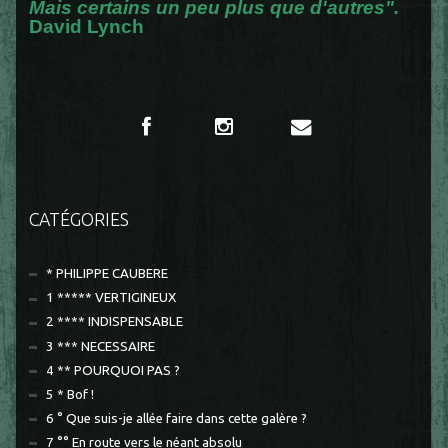
Mais certains un peu plus que d'autres".
David Lynch
CATÉGORIES
* PHILIPPE CAUBERE
1 ***** VERTIGINEUX
2 **** INDISPENSABLE
3 *** NECESSAIRE
4 ** POURQUOI PAS ?
5 * Bof !
6 ° Que suis-je allée faire dans cette galère ?
7 °° En route vers le néant absolu