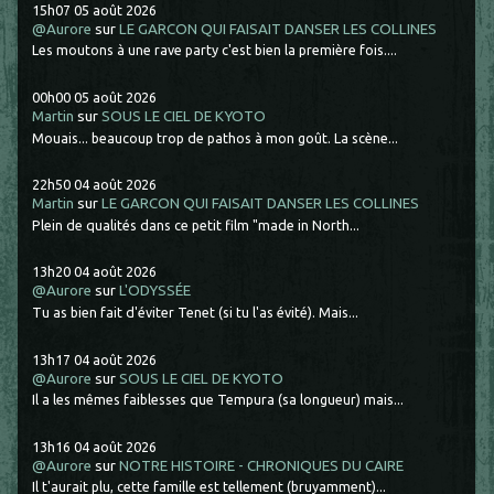
15h07
05
août 2026
@Aurore
sur
LE GARCON QUI FAISAIT DANSER LES COLLINES
Les moutons à une rave party c'est bien la première fois....
00h00
05
août 2026
Martin
sur
SOUS LE CIEL DE KYOTO
Mouais... beaucoup trop de pathos à mon goût. La scène...
22h50
04
août 2026
Martin
sur
LE GARCON QUI FAISAIT DANSER LES COLLINES
Plein de qualités dans ce petit film "made in North...
13h20
04
août 2026
@Aurore
sur
L'ODYSSÉE
Tu as bien fait d'éviter Tenet (si tu l'as évité). Mais...
13h17
04
août 2026
@Aurore
sur
SOUS LE CIEL DE KYOTO
Il a les mêmes faiblesses que Tempura (sa longueur) mais...
13h16
04
août 2026
@Aurore
sur
NOTRE HISTOIRE - CHRONIQUES DU CAIRE
Il t'aurait plu, cette famille est tellement (bruyamment)...