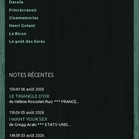
Dasola
Princécranoir
Cinememories
Henri Golant
Le Bison
Le goût des livres
NOTES RÉCENTES
15h43
06
août 2026
LE TRIANGLE D'OR
de Hélène Rosselet-Ruiz *** FRANCE...
15h26
05
août 2026
I WANT YOUR SEX
de Gregg Araki *** ETATS-UNIS...
14h38
03
août 2026