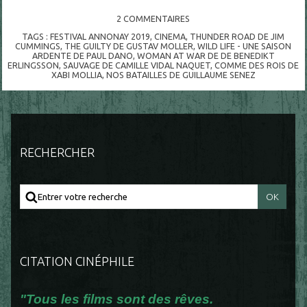
2
COMMENTAIRES
TAGS :
FESTIVAL ANNONAY 2019
,
CINEMA
,
THUNDER ROAD DE JIM
CUMMINGS
,
THE GUILTY DE GUSTAV MOLLER
,
WILD LIFE - UNE SAISON
ARDENTE DE PAUL DANO
,
WOMAN AT WAR DE DE BENEDIKT
ERLINGSSON
,
SAUVAGE DE CAMILLE VIDAL NAQUET
,
COMME DES ROIS DE
XABI MOLLIA
,
NOS BATAILLES DE GUILLAUME SENEZ
RECHERCHER
CITATION CINÉPHILE
"Tous les films sont des rêves.