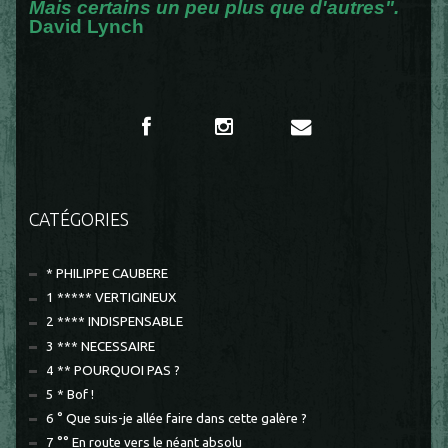
Mais certains un peu plus que d'autres".
David Lynch
CATÉGORIES
* PHILIPPE CAUBERE
1 ***** VERTIGINEUX
2 **** INDISPENSABLE
3 *** NECESSAIRE
4 ** POURQUOI PAS ?
5 * Bof !
6 ° Que suis-je allée faire dans cette galère ?
7 °° En route vers le néant absolu