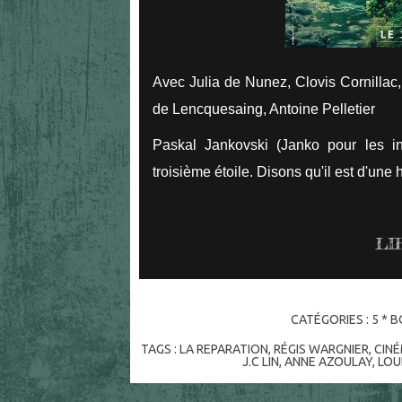
Avec Julia de Nunez, Clovis Cornillac,
de Lencquesaing, Antoine Pelletier
Paskal Jankovski (Janko pour les in
troisième étoile. Disons qu'il est d'un
LI
CATÉGORIES :
5 * B
TAGS :
LA REPARATION
,
RÉGIS WARGNIER
,
CIN
J.C LIN
,
ANNE AZOULAY
,
LOU