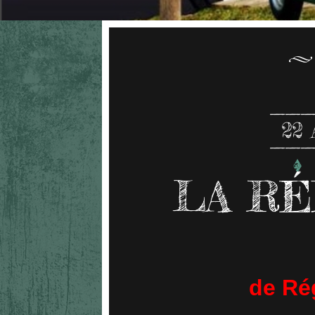
22
LA RÉ
de Ré