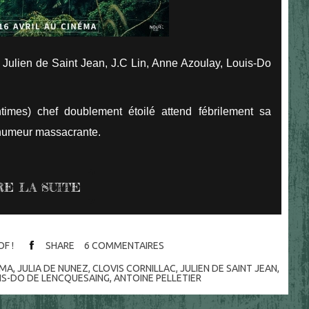
 Julien de Saint Jean, J.C Lin, Anne Azoulay, Louis-Do
times) chef doublement étoilé attend fébrilement sa
e humeur massacrante.
RE LA SUITE
OF !
SHARE
6
COMMENTAIRES
ÉMA
,
JULIA DE NUNEZ
,
CLOVIS CORNILLAC
,
JULIEN DE SAINT JEAN
,
IS-DO DE LENCQUESAING
,
ANTOINE PELLETIER