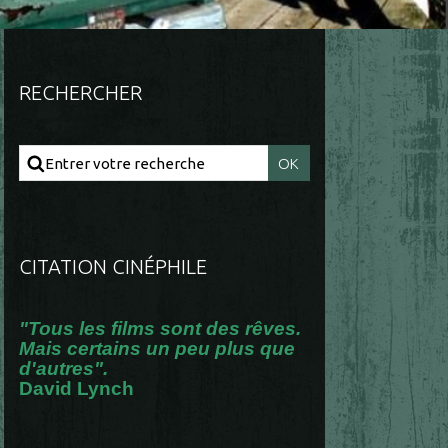
RECHERCHER
CITATION CINÉPHILE
"Tous les films sont des rêves.
Mais certains un peu plus que
d'autres".
David Lynch