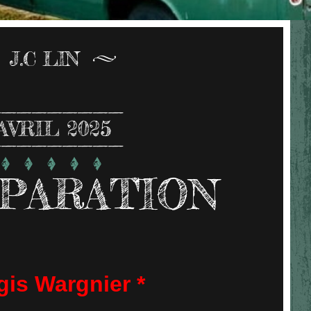
J.C LIN
AVRIL 2025
PARATION
gis Wargnier *