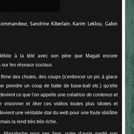
ommandeur, Sandrine Kiberlain. Karim Leklou, Gabin
ébile à la télé avec son père que Magali encore
 sur les
réseaux sociaux
.
t filme des chutes, des coups (s'enfoncer un pic à glace
 se prendre un coup de batte de base-ball etc.) qu'elle
 devient ce que l'on appelle une
créatrice de contenus
et
ur visionner et
liker
ces vidéos toutes plus idiotes et
devient une véritable star du
web
pour une foule idolâtre
 mais la rend très très riche.
, Magaloche pour ses fans, outre d'avoir gardé son