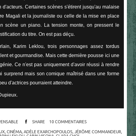
n d'acteurs. Certaines scènes s'étirent jusqu'au malaise
re Magali et la journaliste ou celle de la mise en place
en scène un piano. La tension monte, on pressent le
ification du titre. On est pas déçu.
ain, Karim Leklou, trois personnages assez tordus
ent et gourmandise. Mais cette dernière pousse ici une
u génie. Ce n'est pas uniquement d'avoir réussi à rendre
ui surprend mais son comique maîtrisé dans une forme
eu d'actrices pourraient atteindre.
t Dupieux.
SPENSABLE
SHARE
10
COMMENTAIRES
EUX
,
CINÉMA
,
ADÈLE EXARCHOPOULOS
,
JÉRÔME COMMANDEUR
,