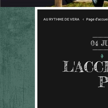
AU RYTHME DE VERA
Page d'accuei
04
J
L'AC
P