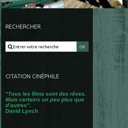
RECHERCHER
CITATION CINÉPHILE
"Tous les films sont des rêves.
Mais certains un peu plus que
d'autres".
David Lynch