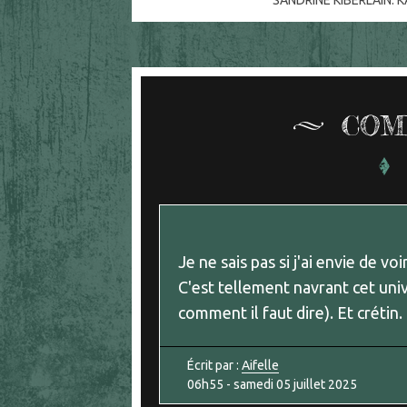
SANDRINE KIBERLAIN. 
COM
Je ne sais pas si j'ai envie de voi
C'est tellement navrant cet univ
comment il faut dire). Et crétin. E
Écrit par :
Aifelle
06h55
-
samedi 05
juillet 2025