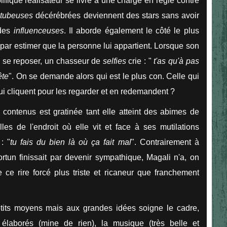
ifique réalisateur se livre à une charge en règle contre
tubeuses
décérébrées deviennent des stars sans avoir
 des
influenceuses
. Il aborde également le côté le plus
t par estimer que la personne lui appartient. Lorsque son
e se reposer, un chasseur de
selfies
crie : "
t'as qu'à pas
ête
". On se demande alors qui est le plus con. Celle qui
i cliquent pour les regarder et en redemandent ?
 contenus est gratinée tant elle atteint des abimes de
les de l'endroit où elle vit et face à ses mutilations
: "
tu fais du bien là où ça fait mal
". Contrairement à
tun finissait par devenir sympathique, Magali n'a, on
 ce rire forcé plus triste et ricaneur que franchement
tits moyens mais aux grandes idées soigne le cadre,
s élaborés (mine de rien), la musique (très belle et