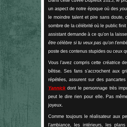
Dans cette cuvée Dupieux 2025, le prol
un aspect de notre époque où des
you
le moindre talent et pire sans doute,
sombre de la célébrité où le public fini
assistant demande à ce qu'on la laiss
être célèbre si tu veux pas qu'on t'emb
poste des contenus stupides ou ceux qu
Vous l'avez compris cette créatrice de
bêtise. Ses fans s'accrochent aux gril
répétées, assurent sur des pancartes 
Yannick
dont le personnage très impor
peut le dire rien pour elle. Pas même
joyeux.
Comme toujours le réalisateur aux pe
l'ambiance, les intérieurs, les plan