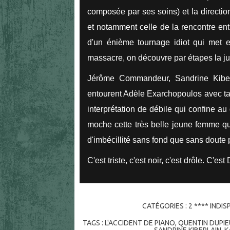
composée par ses soins) et la directio
et notamment celle de la rencontre ent
d'un énième tournage idiot qui met 
massacre, on découvre par étapes la just
Jérôme Commandeur, Sandrine Kiberl
entourent Adèle Exarchopoulos avec tal
interprétation de débile qui confine a
moche cette très belle jeune femme q
d'imbécillité sans fond que sans doute p
C'est triste, c'est noir, c'est drôle. C'es
CATÉGORIES :
2 **** INDI
TAGS :
L'ACCIDENT DE PIANO
,
QUENTIN DUPI