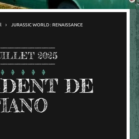
l
JURASSIC WORLD : RENAISSANCE
UILLET 2025
CIDENT DE
IANO