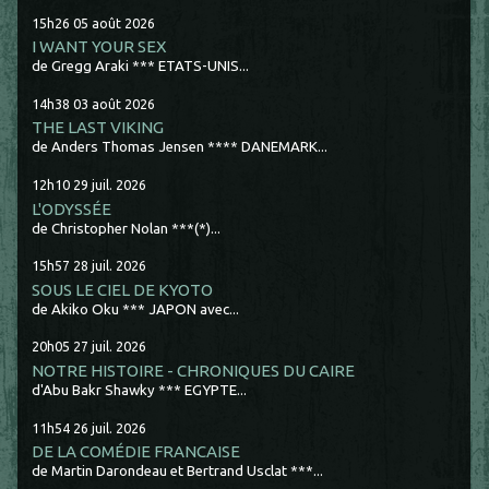
15h26
05
août 2026
I WANT YOUR SEX
de Gregg Araki *** ETATS-UNIS...
14h38
03
août 2026
THE LAST VIKING
de Anders Thomas Jensen **** DANEMARK...
12h10
29
juil. 2026
L'ODYSSÉE
de Christopher Nolan ***(*)...
15h57
28
juil. 2026
SOUS LE CIEL DE KYOTO
de Akiko Oku *** JAPON avec...
20h05
27
juil. 2026
NOTRE HISTOIRE - CHRONIQUES DU CAIRE
d'Abu Bakr Shawky *** EGYPTE...
11h54
26
juil. 2026
DE LA COMÉDIE FRANCAISE
de Martin Darondeau et Bertrand Usclat ***...