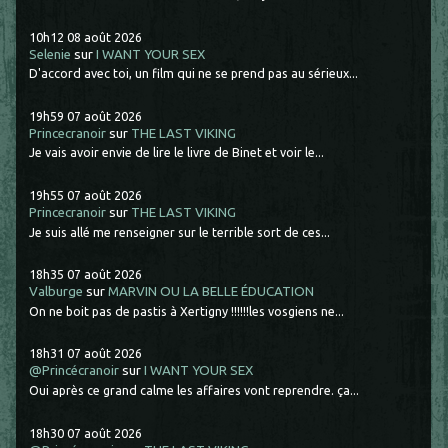
10h12
08
août 2026
Selenie
sur
I WANT YOUR SEX
D'accord avec toi, un film qui ne se prend pas au sérieux...
19h59
07
août 2026
Princecranoir
sur
THE LAST VIKING
Je vais avoir envie de lire le livre de Binet et voir le...
19h55
07
août 2026
Princecranoir
sur
THE LAST VIKING
Je suis allé me renseigner sur le terrible sort de ces...
18h35
07
août 2026
Valburge
sur
MARVIN OU LA BELLE ÉDUCATION
On ne boit pas de pastis à Xertigny !!!!!!les vosgiens ne...
18h31
07
août 2026
@Princécranoir
sur
I WANT YOUR SEX
Oui après ce grand calme les affaires vont reprendre. ça...
18h30
07
août 2026