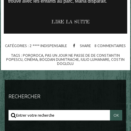
trouve avec les enfants au parc, Maria disparaît.
LIRE LA SUITE
CATÉGORIES :
2 **** INDISPENSABLE
SHARE
8
COMMENTAIRES
TAGS :
POROROCA
,
PAS UN JOUR NE PASSE DE DE CONSTANTIN
POPESCU
,
CINÉMA
,
BOGDAN DUMITRACHE
,
IULIO LUMANARE
,
COSTIN
DOGLOLU
RECHERCHER