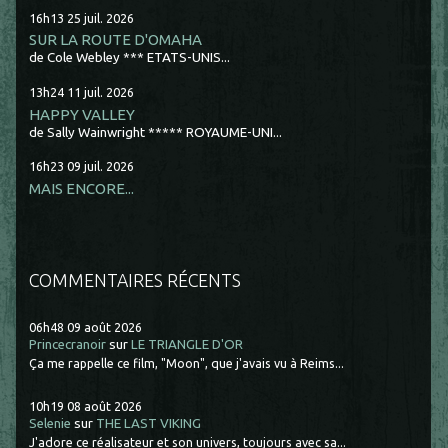
16h13
25
juil. 2026
SUR LA ROUTE D'OMAHA
de Cole Webley *** ETATS-UNIS...
13h24
11
juil. 2026
HAPPY VALLEY
de Sally Wainwright ***** ROYAUME-UNI...
16h23
09
juil. 2026
MAIS ENCORE...
COMMENTAIRES RÉCENTS
06h48
09
août 2026
Princecranoir
sur
LE TRIANGLE D'OR
Ça me rappelle ce film, "Moon", que j'avais vu à Reims...
10h19
08
août 2026
Selenie
sur
THE LAST VIKING
J'adore ce réalisateur et son univers, toujours avec sa...