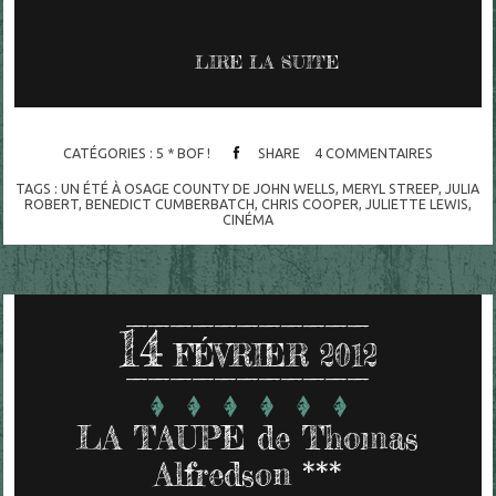
LIRE LA SUITE
CATÉGORIES :
5 * BOF !
SHARE
4
COMMENTAIRES
TAGS :
UN ÉTÉ À OSAGE COUNTY DE JOHN WELLS
,
MERYL STREEP
,
JULIA
ROBERT
,
BENEDICT CUMBERBATCH
,
CHRIS COOPER
,
JULIETTE LEWIS
,
CINÉMA
14
FÉVRIER 2012
LA TAUPE de Thomas
Alfredson ***