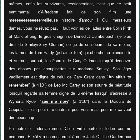
mêmes, enfin les survivants, ressigneraient, c'est que ce petit
sentimental d'Alfredson fait de son film une
meeeeeeeeeeeeerveilleuse histoire d'amour ! Oui messieurs
dames, vous ne rêvez pas. Il faut voir les oeillades entre Colin Firth
et Mark Strong, le gros chagrin de Benedict Cumberbacht (le bras
droit de Smiley/Gary Oldman) obligé de se séparer de sa moitié,
les larmes de Tom Hardy (je t'aime Tom) qui cherche sa blondinette
et surtout, surtout, le désarroi de Gary Oldman lorsqu'il découvre
des choses pas choupinettes sur madame Smiley. Son léger
vacillement est digne de celui de Cary Grant dans "
An affair to
remember
" (à 4'10") de Leo Mc Carey et son sourire de béatitude
lorsqu'il regarde sa femme digne de lui-même lorsqu'il s'adresse à
Wynona Ryder "
see me now
" (à 1'18") dans le Dracula de
Coppola... c'est peut-être un détail pour vous mais pour moi ça veut
dire beaucoup.
En outre et indéniablement Colin Firth porte le loden comme
personne. Et s'il y a un concurrent à notre Jack Of The Garden aux