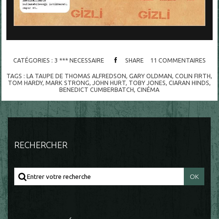
CATÉGORIES :
3 *** NECESSAIRE
SHARE
11
COMMENTAIRES
TAGS :
LA TAUPE DE THOMAS ALFREDSON
,
GARY OLDMAN
,
COLIN FIRTH
,
TOM HARDY
,
MARK STRONG
,
JOHN HURT
,
TOBY JONES
,
CIARAN HINDS
,
BENEDICT CUMBERBATCH
,
CINÉMA
RECHERCHER