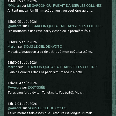
15h08
05
août 2026
@Martin
sur
LE GARCON QUI FAISAIT DANSER LES COLLINES
Ah tant mieux ! Un film macédonien... on peut dire qu'on...
15h07
05
août 2026
@Aurore
sur
LE GARCON QUI FAISAIT DANSER LES COLLINES
Les moutons à une rave party c'est bien la première fois....
00h00
05
août 2026
Martin
sur
SOUS LE CIEL DE KYOTO
Mouais... beaucoup trop de pathos à mon goût. La scène...
22h50
04
août 2026
Martin
sur
LE GARCON QUI FAISAIT DANSER LES COLLINES
Plein de qualités dans ce petit film "made in North...
13h20
04
août 2026
@Aurore
sur
L'ODYSSÉE
Tu as bien fait d'éviter Tenet (si tu l'as évité). Mais...
13h17
04
août 2026
@Aurore
sur
SOUS LE CIEL DE KYOTO
Il a les mêmes faiblesses que Tempura (sa longueur) mais...