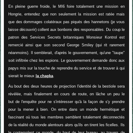
En pleine guerre froide, le MI6 foire totalement une mission en
Hongrie, entendez que non seulement la mission est ratée mais
que des dommages colatéraux pas piqués des hannetons (je vous
laisse découvrir) collent aux bonbons des responsables. Du coup le
patron des Services Secrets britanniques Monsieur Kontrol est
remercié ainsi que son second George Smiley (qui rit rarement
néanmoins). Il semblerait, d'après le gouvernement, qu'une "taupe"
soit infiltrée chez les espions. Le gouvernement demande donc aux
papys mis sur la touche de reprendre du service et de trouver à qui
sierait le mieux
la chapka
.
Au bout des deux heures de projection l'identité de la bestiole sera
révélée, mais finalement en cours de route, on lâche un peu le
but de l'enquête pour ne s'intéresser qu'à la façon de s'y prendre
pour la mener à bien. On entre dans un monde hermétique et
fascinant où tous les membres semblent totalement déconnectés
de la réalité du monde alentours alors qu'ils en tirent les ficelles. Ils
le contemplent ce monde, du haut de leur bureau, au travers de