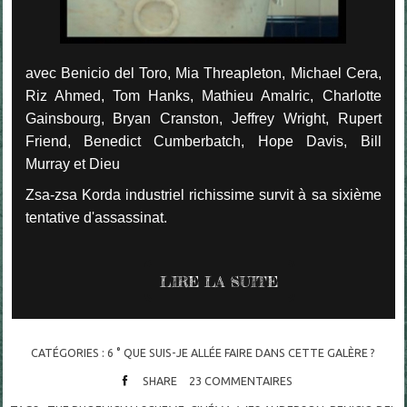
avec Benicio del Toro, Mia Threapleton, Michael Cera,
Riz Ahmed, Tom Hanks, Mathieu Amalric, Charlotte
Gainsbourg, Bryan Cranston, Jeffrey Wright, Rupert
Friend, Benedict Cumberbatch, Hope Davis, Bill
Murray et Dieu
Zsa-zsa Korda industriel richissime survit à sa sixième
tentative d'assassinat.
LIRE LA SUITE
CATÉGORIES :
6 ° QUE SUIS-JE ALLÉE FAIRE DANS CETTE GALÈRE ?
SHARE
23
COMMENTAIRES