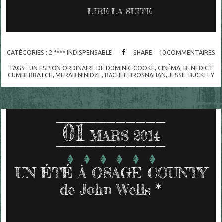
LIRE LA SUITE
CATÉGORIES :
2 **** INDISPENSABLE
SHARE
10
COMMENTAIRES
TAGS :
UN ESPION ORDINAIRE DE DOMINIC COOKE
,
CINÉMA
,
BENEDICT
CUMBERBATCH
,
MERAB NINIDZE
,
RACHEL BROSNAHAN
,
JESSIE BUCKLEY
01
MARS 2014
UN ÉTÉ À OSAGE COUNTY
de John Wells *