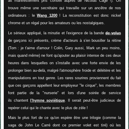
ait manifestement pris conseil auprès de Nicolas Cage !). On
trouve même une secrétaire qui travaille sur un ancêtre de nos
ordinateurs : le
Wang 1200
! La reconstitution est donc nickel
chrome et un régal pour les amateurs ou les nostalgiques.
Le sérieux appliqué, la minutie et l'exigence de la bande
de velus
de garçons ici présents, crème d'acteurs à s'en bousiller la rétine
(Tom : je t'aime d'amour ! Colin, Gary aussi, Mark un peu moins,
mais quand même) ne font qu'ajouter au plaisir intense de ces deux
heures dans lesquelles on s'installe avec une forte envie de les
prolonger bien au-delà, malgré l'atmosphère froide et délétère et les
manipulations en tout genre. Les rares sourires proviennent du fait
que ces garçons appellent leur employeur "le cirque", les membres
font partie de la "nurserie" et lors d'une soirée de service
ils chantent
l'hymne soviétique
. Il serait peut-être judicieux de
repérer celui qui le chante avec le plus de zèle !
Mais le plus fort de ce qu'on espère être une trilogie (comme la
saga de John Le Carré dont ce premier volet est tiré) où les