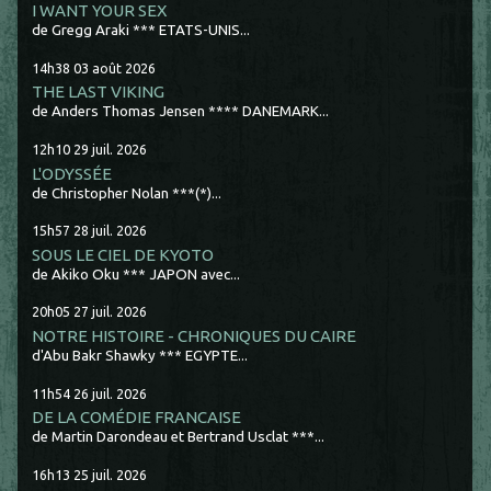
I WANT YOUR SEX
de Gregg Araki *** ETATS-UNIS...
14h38
03
août 2026
THE LAST VIKING
de Anders Thomas Jensen **** DANEMARK...
12h10
29
juil. 2026
L'ODYSSÉE
de Christopher Nolan ***(*)...
15h57
28
juil. 2026
SOUS LE CIEL DE KYOTO
de Akiko Oku *** JAPON avec...
20h05
27
juil. 2026
NOTRE HISTOIRE - CHRONIQUES DU CAIRE
d'Abu Bakr Shawky *** EGYPTE...
11h54
26
juil. 2026
DE LA COMÉDIE FRANCAISE
de Martin Darondeau et Bertrand Usclat ***...
16h13
25
juil. 2026