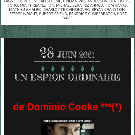
TAGS :
THE PHOENICIAN SCHEME
,
CINÉMA
,
WES ANDERSON
,
BENICIO DEL
TORO
,
MIA THREAPLETON
,
MICHAEL CERA
,
RIZ AHMED
,
TOM HANKS
,
MATHIEU AMALRIC
,
CHARLOTTE GAINSBOURG
,
BRYAN CRANSTON
,
JEFFREY WRIGHT
,
RUPERT FRIEND
,
BENEDICT CUMBERBATCH
,
HOPE
DAVIS
28
JUIN 2021
UN ESPION ORDINAIRE
de Dominic Cooke ***(*)