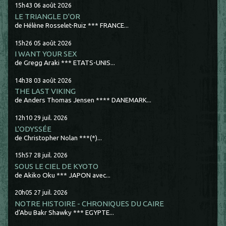
15h43
06
août 2026
LE TRIANGLE D'OR
de Hélène Rosselet-Ruiz *** FRANCE...
15h26
05
août 2026
I WANT YOUR SEX
de Gregg Araki *** ETATS-UNIS...
14h38
03
août 2026
THE LAST VIKING
de Anders Thomas Jensen **** DANEMARK...
12h10
29
juil. 2026
L'ODYSSÉE
de Christopher Nolan ***(*)...
15h57
28
juil. 2026
SOUS LE CIEL DE KYOTO
de Akiko Oku *** JAPON avec...
20h05
27
juil. 2026
NOTRE HISTOIRE - CHRONIQUES DU CAIRE
d'Abu Bakr Shawky *** EGYPTE...