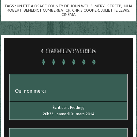
TAGS :
UN ÉTÉ À OSAGE COUNTY DE JOHN WELLS
,
MERYL STREEP
,
JULIA
ROBERT
,
BENEDICT CUMBERBATCH
,
CHRIS COOPER
,
JULIETTE LEWIS
,
CINÉMA
COMMENTAIRES
Oui non merci
Écrit par :
Fredmjg
20h36
-
samedi 01
mars 2014