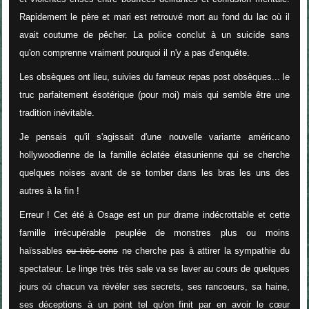
Rapidement le père et mari est retrouvé mort au fond du lac où il
avait coutume de pêcher. La police conclut à un suicide sans
qu'on comprenne vraiment pourquoi il n'y a pas d'enquête.
Les obsèques ont lieu, suivies du fameux repas post obsèques... le
truc parfaitement ésotérique (pour moi) mais qui semble être une
tradition inévitable.
Je pensais qu'il s'agissait d'une nouvelle variante américano
hollywoodienne de la famille éclatée étasunienne qui se cherche
quelques noises avant de se tomber dans les bras les uns des
autres à la fin !
Erreur ! Cet été à Osage est un pur drame indécrottable et cette
famille irrécupérable peuplée de monstres plus ou moins
haïssables
ou très cons
ne cherche pas à attirer la sympathie du
spectateur. Le linge très très sale va se laver au cours de quelques
jours où chacun va révéler ses secrets, ses rancoeurs, sa haine,
ses déceptions à un point tel qu'on finit par en avoir le cœur