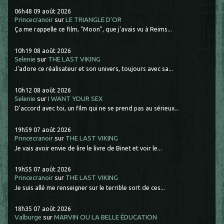
06h48
09
août 2026
Princecranoir
sur
LE TRIANGLE D'OR
Ça me rappelle ce film, "Moon", que j'avais vu à Reims...
10h19
08
août 2026
Selenie
sur
THE LAST VIKING
J'adore ce réalisateur et son univers, toujours avec sa...
10h12
08
août 2026
Selenie
sur
I WANT YOUR SEX
D'accord avec toi, un film qui ne se prend pas au sérieux...
19h59
07
août 2026
Princecranoir
sur
THE LAST VIKING
Je vais avoir envie de lire le livre de Binet et voir le...
19h55
07
août 2026
Princecranoir
sur
THE LAST VIKING
Je suis allé me renseigner sur le terrible sort de ces...
18h35
07
août 2026
Valburge
sur
MARVIN OU LA BELLE ÉDUCATION