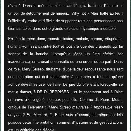
révulsé. Dans la même famille : l'adultère, la trahison, l'inceste et
un poil de détournement de mineur... Why not ? Mais halte au feu !
Difficile d'y croire et difficile de supporter tous ces personnages pas
bien aimables dans cette grande explosion hystérique incurable.
En tête la mère donc, monstre toxico, malade, parano, vitupérant,
hurlant, vomissant contre tout et tous n'a que des crapauds qui lui
sortent de la bouche. Lorsqu'elle lâche un "
ma chérie
" par
inadvertance, on croirait une insulte ou une erreur de sa part. Dans
ce rôle, Meryl Streep, titubante, d'une laideur repoussante nous sert
une prestation qui doit rassembler à peu près à tout ce qu'une
actrice devrait refuser de faire. Le pire du pire étant lorsqu'elle se
met à danser, à DEUX REPRISES... et le spectateur mal à l'aise
en arrive à être gêné, honteux pour elle. Comme dit Pierre Murat,
critique de Télérama :
"
Meryl Streep mauvaise ? Impossible n'est-
ce pas ? Eh bien, si
...". Et je suis d'accord, et même au-delà
puisque cette interprétation, sommet d'hystérie et de gesticulations
est un véritable cas d'école.