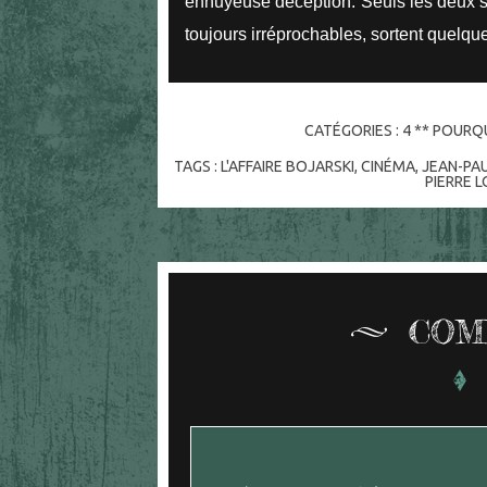
ennuyeuse déception. Seuls les deux se
toujours irréprochables, sortent quelqu
CATÉGORIES :
4 ** POURQU
TAGS :
L'AFFAIRE BOJARSKI
,
CINÉMA
,
JEAN-PA
PIERRE 
COM