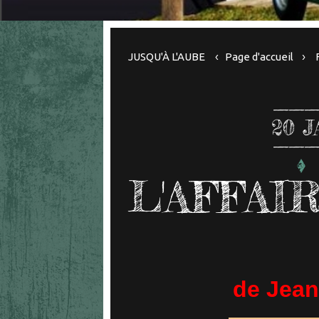
JUSQU'À L'AUBE
Page d'accueil
20
J
L'AFFAI
de Jean