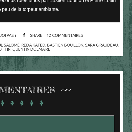
conds rôles tenus par Bastien Bouillon et Pierre Lottin
e peu de la torpeur ambiante.
OI PAS ?
SHARE
12
COMMENTAIRES
UL SALOMÉ
,
REDA KATED
,
BASTIEN BOUILLON
,
SARA GIRAUDEAU
,
LOTTIN
,
QUENTIN DOLMAIRE
MENTAIRES