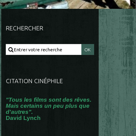
RECHERCHER
CITATION CINÉPHILE
"Tous les films sont des rêves.
Mais certains un peu plus que
d'autres".
David Lynch