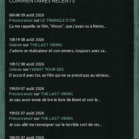
COMMENTAIRES RÉCENTS
06h48
09
août 2026
Princecranoir
sur
LE TRIANGLE D'OR
Ça me rappelle ce film, "Moon", que j'avais vu à Reims...
10h19
08
août 2026
Selenie
sur
THE LAST VIKING
J'adore ce réalisateur et son univers, toujours avec sa...
10h12
08
août 2026
Selenie
sur
I WANT YOUR SEX
D'accord avec toi, un film qui ne se prend pas au sérieux...
19h59
07
août 2026
Princecranoir
sur
THE LAST VIKING
Je vais avoir envie de lire le livre de Binet et voir le...
19h55
07
août 2026
Princecranoir
sur
THE LAST VIKING
Je suis allé me renseigner sur le terrible sort de ces...
18h35
07
août 2026