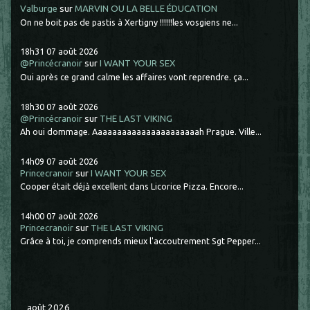
Valburge
sur
MARVIN OU LA BELLE ÉDUCATION
On ne boit pas de pastis à Xertigny !!!!!!les vosgiens ne...
18h31
07
août 2026
@Princécranoir
sur
I WANT YOUR SEX
Oui après ce grand calme les affaires vont reprendre. ça...
18h30
07
août 2026
@Princécranoir
sur
THE LAST VIKING
Ah oui dommage. Aaaaaaaaaaaaaaaaaaaaaah Prague. Ville...
14h09
07
août 2026
Princecranoir
sur
I WANT YOUR SEX
Cooper était déjà excellent dans Licorice Pizza. Encore...
14h00
07
août 2026
Princecranoir
sur
THE LAST VIKING
Grâce à toi, je comprends mieux l'accoutrement Sgt Pepper...
août 2026