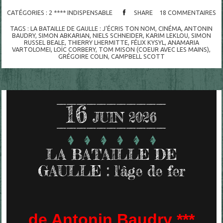
CATÉGORIES :
2 **** INDISPENSABLE
SHARE
18
COMMENTAIRES
TAGS :
LA BATAILLE DE GAULLE : J'ÉCRIS TON NOM
,
CINÉMA
,
ANTONIN
BAUDRY
,
SIMON ABKARIAN
,
NIELS SCHNEIDER
,
KARIM LEKLOU
,
SIMON
RUSSEL BEALE
,
THIERRY LHERMITTE
,
FÉLIX KYSYL
,
ANAMARIA
VARTOLOMEI
,
LOÏC CORBERY
,
TOM MISON (COEUR AVEC LES MAINS)
,
GRÉGOIRE COLIN
,
CAMPBELL SCOTT
16
JUIN 2026
LA BATAILLE DE
GAULLE : l'âge de fer
de Antonin Baudry ***