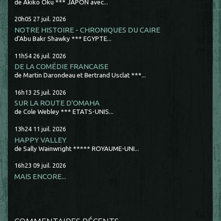
de Akiko Oku *** JAPON avec...
20h05
27
juil. 2026
NOTRE HISTOIRE - CHRONIQUES DU CAIRE
d'Abu Bakr Shawky *** EGYPTE...
11h54
26
juil. 2026
DE LA COMÉDIE FRANCAISE
de Martin Darondeau et Bertrand Usclat ***...
16h13
25
juil. 2026
SUR LA ROUTE D'OMAHA
de Cole Webley *** ETATS-UNIS...
13h24
11
juil. 2026
HAPPY VALLEY
de Sally Wainwright ***** ROYAUME-UNI...
16h23
09
juil. 2026
MAIS ENCORE...