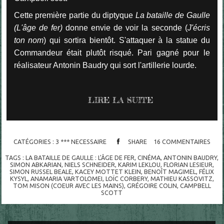
Cette première partie du diptyque
La bataille de Gaulle
(L'âge de fer)
donne envie de voir la seconde (
J'écris
ton nom
) qui sortira bientôt. S'attaquer à la statue du
Commandeur était plutôt risqué. Pari gagné pour le
réalisateur Antonin Baudry qui sort l'artillerie lourde.
LIRE LA SUITE
CATÉGORIES :
3 *** NECESSAIRE
SHARE
16
COMMENTAIRES
TAGS :
LA BATAILLE DE GAULLE : L'ÂGE DE FER
,
CINÉMA
,
ANTONIN BAUDRY
,
SIMON ABKARIAN
,
NIELS SCHNEIDER
,
KARIM LEKLOU
,
FLORIAN LESIEUR
,
SIMON RUSSEL BEALE
,
KACEY MOTTET KLEIN
,
BENOÎT MAGIMEL
,
FÉLIX
KYSYL
,
ANAMARIA VARTOLOMEI
,
LOÏC CORBERY
,
MATHIEU KASSOVITZ
,
TOM MISON (COEUR AVEC LES MAINS)
,
GRÉGOIRE COLIN
,
CAMPBELL
SCOTT