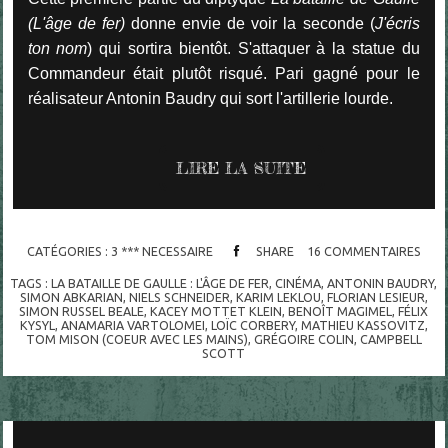
(L'âge de fer)
donne envie de voir la seconde (
J'écris
ton nom
) qui sortira bientôt. S'attaquer à la statue du
Commandeur était plutôt risqué. Pari gagné pour le
réalisateur Antonin Baudry qui sort l'artillerie lourde.
LIRE LA SUITE
CATÉGORIES :
3 *** NECESSAIRE
SHARE
16
COMMENTAIRES
TAGS :
LA BATAILLE DE GAULLE : L'ÂGE DE FER
,
CINÉMA
,
ANTONIN BAUDRY
,
SIMON ABKARIAN
,
NIELS SCHNEIDER
,
KARIM LEKLOU
,
FLORIAN LESIEUR
,
SIMON RUSSEL BEALE
,
KACEY MOTTET KLEIN
,
BENOÎT MAGIMEL
,
FÉLIX
KYSYL
,
ANAMARIA VARTOLOMEI
,
LOÏC CORBERY
,
MATHIEU KASSOVITZ
,
TOM MISON (COEUR AVEC LES MAINS)
,
GRÉGOIRE COLIN
,
CAMPBELL
SCOTT