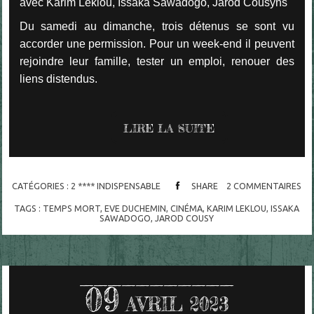
avec Karim Leklou, Issaka Sawadogo, Jarod Cousyns
Du samedi au dimanche, trois détenus se sont vu
accorder une permission. Pour un week-end il peuvent
rejoindre leur famille, tester un emploi, renouer des
liens distendus.
LIRE LA SUITE
CATÉGORIES :
2 **** INDISPENSABLE
SHARE
2
COMMENTAIRES
TAGS :
TEMPS MORT
,
EVE DUCHEMIN
,
CINÉMA
,
KARIM LEKLOU
,
ISSAKA
SAWADOGO
,
JAROD COUSY
09
AVRIL 2023