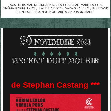
TAGS :
LE ROMAN DE JIM
,
ARNAUD LARRIEU
,
JEAN-MARIE LARRIEU
,
CINÉMA
,
KARIM LEKLOU
,
LAETITIA DOSCH
,
SARA GIRAUDEAU
,
BERTRAND
BELIN
,
EOL PERSONNE
,
NOÉE ABITA
,
ANDRANIC MANET
20
NOVEMBRE 2023
VINCENT DOIT MOURIR
de Stephan Castang ***