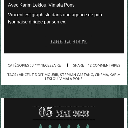
Avec Karim Leklou, Vimala Pons
Vincent est graphiste dans une agence de pub
lyonnaise dirigée par son ex.
LIRE LA SUITE
CATÉGORIES :
3 *** NECESSAIRE
SHARE
12
COMMENTAIRES
TAGS :
VINCENT DOIT MOURIR
,
STEPHAN CASTANG
,
CINÉMA
,
KARIM
LEKLOU
,
VIMALA PONS
05
MAI 2023