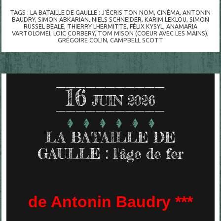
TAGS :
LA BATAILLE DE GAULLE : J'ÉCRIS TON NOM
,
CINÉMA
,
ANTONIN
BAUDRY
,
SIMON ABKARIAN
,
NIELS SCHNEIDER
,
KARIM LEKLOU
,
SIMON
RUSSEL BEALE
,
THIERRY LHERMITTE
,
FÉLIX KYSYL
,
ANAMARIA
VARTOLOMEI
,
LOÏC CORBERY
,
TOM MISON (COEUR AVEC LES MAINS)
,
GRÉGOIRE COLIN
,
CAMPBELL SCOTT
16
JUIN 2026
LA BATAILLE DE
GAULLE : l'âge de fer
de Antonin Baudry ***