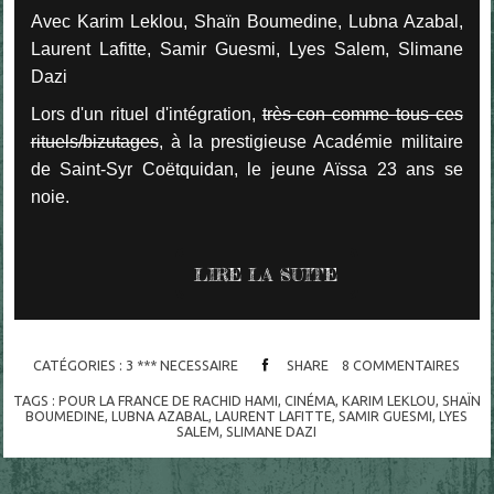
Avec Karim Leklou, Shaïn Boumedine, Lubna Azabal,
Laurent Lafitte, Samir Guesmi, Lyes Salem, Slimane
Dazi
Lors d'un rituel d'intégration,
très con comme tous ces
rituels/bizutages
, à la prestigieuse Académie militaire
de Saint-Syr Coëtquidan, le jeune Aïssa 23 ans se
noie.
LIRE LA SUITE
CATÉGORIES :
3 *** NECESSAIRE
SHARE
8
COMMENTAIRES
TAGS :
POUR LA FRANCE DE RACHID HAMI
,
CINÉMA
,
KARIM LEKLOU
,
SHAÏN
BOUMEDINE
,
LUBNA AZABAL
,
LAURENT LAFITTE
,
SAMIR GUESMI
,
LYES
SALEM
,
SLIMANE DAZI