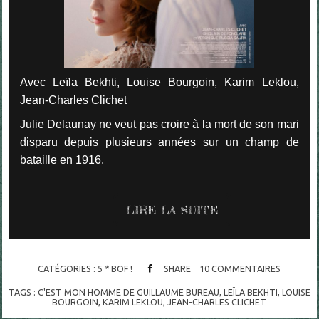
Avec Leïla Bekhti, Louise Bourgoin, Karim Leklou,
Jean-Charles Clichet
Julie Delaunay ne veut pas croire à la mort de son mari
disparu depuis plusieurs années sur un champ de
bataille en 1916.
LIRE LA SUITE
CATÉGORIES :
5 * BOF !
SHARE
10
COMMENTAIRES
TAGS :
C'EST MON HOMME DE GUILLAUME BUREAU
,
LEÏLA BEKHTI
,
LOUISE
BOURGOIN
,
KARIM LEKLOU
,
JEAN-CHARLES CLICHET