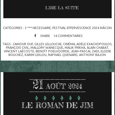
LIRE LA SUITE
CATÉGORIES :
3 *** NECESSAIRE
,
FESTIVAL EFFERVESCENCE 2024 MÂCON
SHARE
14
COMMENTAIRES
TAGS :
L'AMOUR OUF
,
GILLES LELLOUCHE
,
CINÉMA
,
ADÈLE EXACHOPOULOS
,
FRANÇOIS CIVIL
,
MALLORY WANECQUE
,
MALIK FRIKHA
,
ALAIN CHABAT
,
VINCENT LAÉCOSTE
,
BENOÎT POELVOORDE
,
JEAN-PASCAL ZADI
,
ELODIE
BOUCHEZ
,
KARIM LEKLOU
,
RAPHAËL QUENARD
,
ANTHONY BAJON
21
AOÛT 2024
LE ROMAN DE JIM