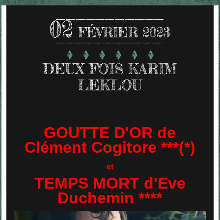
02
FÉVRIER 2023
DEUX FOIS KARIM
LEKLOU
GOUTTE D'OR de
Clément Cogitore ***(*)
et
TEMPS MORT d'Eve
Duchemin ****