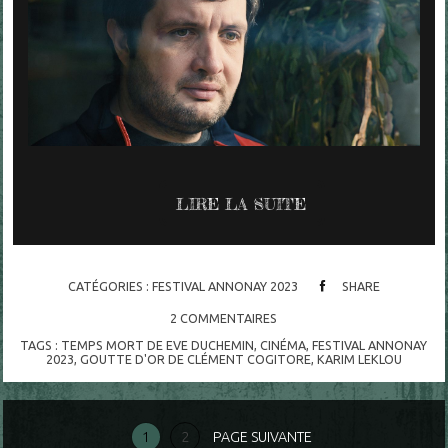
LIRE LA SUITE
CATÉGORIES :
FESTIVAL ANNONAY 2023
SHARE
2
COMMENTAIRES
TAGS :
TEMPS MORT DE EVE DUCHEMIN
,
CINÉMA
,
FESTIVAL ANNONAY
2023
,
GOUTTE D'OR DE CLÉMENT COGITORE
,
KARIM LEKLOU
1
2
PAGE SUIVANTE