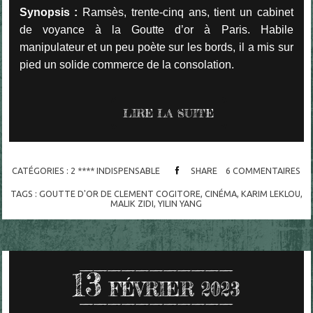
Synopsis :
Ramsès, trente-cinq ans, tient un cabinet
de voyance à la Goutte d’or à Paris. Habile
manipulateur et un peu poète sur les bords, il a mis sur
pied un solide commerce de la consolation.
LIRE LA SUITE
CATÉGORIES :
2 **** INDISPENSABLE
SHARE
6
COMMENTAIRES
TAGS :
GOUTTE D'OR DE CLEMENT COGITORE
,
CINÉMA
,
KARIM LEKLOU
,
MALIK ZIDI
,
YILIN YANG
13
FÉVRIER 2023