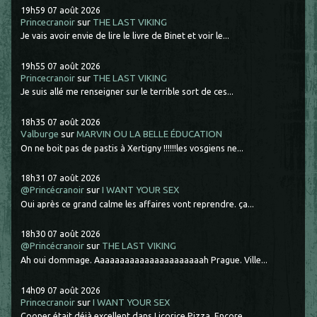
19h59
07
août 2026
Princecranoir
sur
THE LAST VIKING
Je vais avoir envie de lire le livre de Binet et voir le...
19h55
07
août 2026
Princecranoir
sur
THE LAST VIKING
Je suis allé me renseigner sur le terrible sort de ces...
18h35
07
août 2026
Valburge
sur
MARVIN OU LA BELLE ÉDUCATION
On ne boit pas de pastis à Xertigny !!!!!!les vosgiens ne...
18h31
07
août 2026
@Princécranoir
sur
I WANT YOUR SEX
Oui après ce grand calme les affaires vont reprendre. ça...
18h30
07
août 2026
@Princécranoir
sur
THE LAST VIKING
Ah oui dommage. Aaaaaaaaaaaaaaaaaaaaaah Prague. Ville...
14h09
07
août 2026
Princecranoir
sur
I WANT YOUR SEX
Cooper était déjà excellent dans Licorice Pizza. Encore...