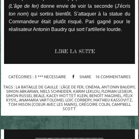
(L'âge de fer)
donne envie de voir la seconde (
J'écris
ton nom
) qui sortira bientôt. S'attaquer à la statue du
Commandeur était plutôt risqué. Pari gagné pour le
réalisateur Antonin Baudry qui sort l'artillerie lourde.
LIRE LA SUITE
CATÉGORIES :
3 *** NECESSAIRE
SHARE
16
COMMENTAIRES
TAGS :
LA BATAILLE DE GAULLE : L'ÂGE DE FER
,
CINÉMA
,
ANTONIN BAUDRY
,
SIMON ABKARIAN
,
NIELS SCHNEIDER
,
KARIM LEKLOU
,
FLORIAN LESIEUR
,
SIMON RUSSEL BEALE
,
KACEY MOTTET KLEIN
,
BENOÎT MAGIMEL
,
FÉLIX
KYSYL
,
ANAMARIA VARTOLOMEI
,
LOÏC CORBERY
,
MATHIEU KASSOVITZ
,
TOM MISON (COEUR AVEC LES MAINS)
,
GRÉGOIRE COLIN
,
CAMPBELL
SCOTT