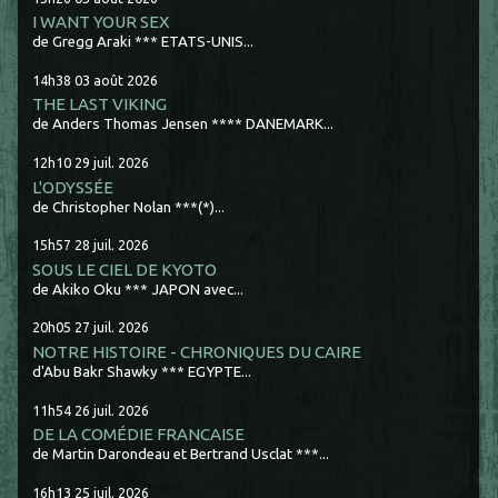
I WANT YOUR SEX
de Gregg Araki *** ETATS-UNIS...
14h38
03
août 2026
THE LAST VIKING
de Anders Thomas Jensen **** DANEMARK...
12h10
29
juil. 2026
L'ODYSSÉE
de Christopher Nolan ***(*)...
15h57
28
juil. 2026
SOUS LE CIEL DE KYOTO
de Akiko Oku *** JAPON avec...
20h05
27
juil. 2026
NOTRE HISTOIRE - CHRONIQUES DU CAIRE
d'Abu Bakr Shawky *** EGYPTE...
11h54
26
juil. 2026
DE LA COMÉDIE FRANCAISE
de Martin Darondeau et Bertrand Usclat ***...
16h13
25
juil. 2026