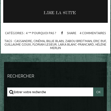
LIRE LA SUITE
CATÉGORIES :
4 ** POURQUOI PAS ?
SHARE
4
COMMENTAIRES
TAGS :
CASSANDRE
,
CINÉMA
,
BILLIE BLAIN
,
ZABOU BREITMAN
,
ERIC RUF
,
GUILLAUME GOUIX
,
FLORIAN LESIEUR
,
LAÏKA BLANC-FRANCARD
,
HÉLÈNE
MERLIN
RECHERCHER