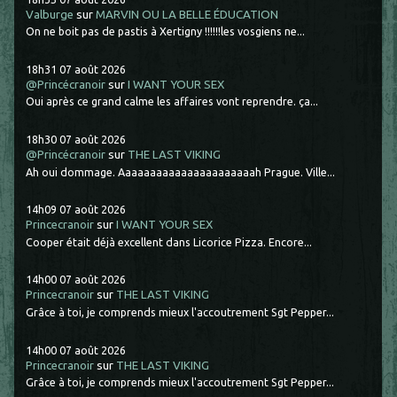
Valburge
sur
MARVIN OU LA BELLE ÉDUCATION
On ne boit pas de pastis à Xertigny !!!!!!les vosgiens ne...
18h31
07
août 2026
@Princécranoir
sur
I WANT YOUR SEX
Oui après ce grand calme les affaires vont reprendre. ça...
18h30
07
août 2026
@Princécranoir
sur
THE LAST VIKING
Ah oui dommage. Aaaaaaaaaaaaaaaaaaaaaah Prague. Ville...
14h09
07
août 2026
Princecranoir
sur
I WANT YOUR SEX
Cooper était déjà excellent dans Licorice Pizza. Encore...
14h00
07
août 2026
Princecranoir
sur
THE LAST VIKING
Grâce à toi, je comprends mieux l'accoutrement Sgt Pepper...
14h00
07
août 2026
Princecranoir
sur
THE LAST VIKING
Grâce à toi, je comprends mieux l'accoutrement Sgt Pepper...