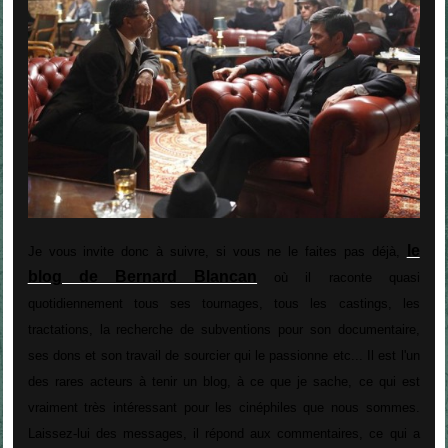
le
Je vous invite donc à suivre, si vous ne le faites pas déjà,
blog de Bernard Blancan
où il raconte quasi
quotidiennement tous ses tournages, tous les castings, les
tractations, la recherche de subventions pour son documentaire,
ses dons et son travail de sourcier qui le passionne etc... Il est l'un
des rares acteurs à tenir un blog, à ce que je sache, ce qui est
vraiment très intéressant pour les cinéphiles que nous sommes.
Laissez-lui des messages, il répond aux commentaires, ce qui a