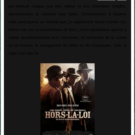
qui réalisait chaque jour des vidéos et des interviews simples,
décontractées et vraiment bien faites. Contrairement à d'autres
sites participants au festival que j'ai rapidement laissé tomber car,
même s'ils ont vu énormément de films, m'ont rapidement agacée à
vanter quotidiennement leurs beuveries, la recherche de la soirée
où se montrer, le changement de robes ou de chaussures. Soit, le
sujet n'est pas là...