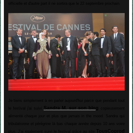
officielle et d'autre part il ne sortira que le 22 septembre prochain.
Je tiens simplement à en parler aujourd'hui parce que pendant tout
Sandra M. sur son blog
le festival j'ai suivi
copieusement
alimenté chaque jour et plus que jamais in the mood. Sandra qui
tribulationne et pérégrine là bas chaque année depuis 10 ans voire
TousCoprod
plus. J'ai également suivi le festival grâce au site