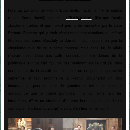
Hors La Loi donc de Rachid Bouchareb... avec la même équipe
d'Indigènes
(moins Samy Nacéri) que celle
, film que j'avais
absolument adoré et qui m'avait permis de rencontrer par la suite
Bernard Blancan qui y était absolument époustouflant au même
titre que les Sami, Roschdy et Jamel. Il est toujours un peu la
cinquième roue de ce superbe carosse mais sans lui, le vilain
n'aurait sans doute pas cette consistance. En dehors de la
polémique sur ce film qui n'a pas vraiment eu lieu si j'ai bien
compris, et de la qualité du film dont on ne pourra juger qu'en
septembe, il faut reconnaître à Rachid Bouchared un don
incomparable pour raconter de grandes et belles histoires et
surtout, ce que je trouve primordial, moi qui aime tant les
interprètes, d'être un directeur d'acteurs hors pair, de les diriger
admirablement tous autant qu'ils sont, d'en tirer le meilleur !