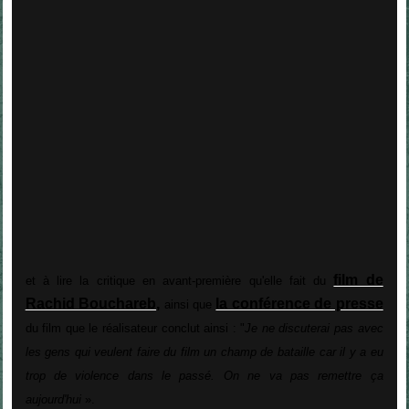
film de
et à lire la critique en avant-première qu'elle fait du
Rachid Bouchareb
,
la conférence de presse
ainsi que
du film que le réalisateur conclut ainsi : "
Je ne discuterai pas avec
les gens qui veulent faire du film un champ de bataille car il y a eu
trop de violence dans le passé. On ne va pas remettre ça
aujourd'hui
».