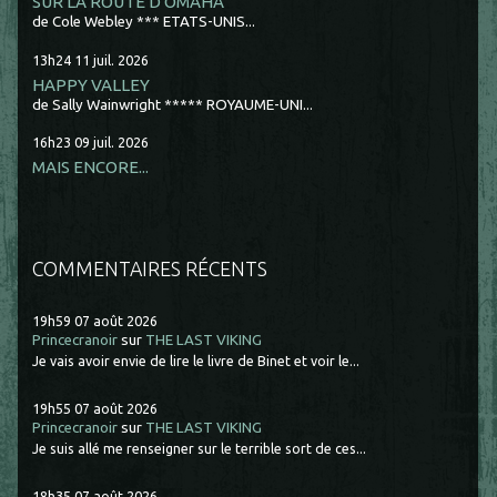
SUR LA ROUTE D'OMAHA
de Cole Webley *** ETATS-UNIS...
13h24
11
juil. 2026
HAPPY VALLEY
de Sally Wainwright ***** ROYAUME-UNI...
16h23
09
juil. 2026
MAIS ENCORE...
COMMENTAIRES RÉCENTS
19h59
07
août 2026
Princecranoir
sur
THE LAST VIKING
Je vais avoir envie de lire le livre de Binet et voir le...
19h55
07
août 2026
Princecranoir
sur
THE LAST VIKING
Je suis allé me renseigner sur le terrible sort de ces...
18h35
07
août 2026