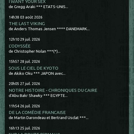
I WANT YOUR SEX
de Gregg Araki *** ETATS-UNIS...
14h38
03
août 2026
THE LAST VIKING
de Anders Thomas Jensen **** DANEMARK...
12h10
29
juil. 2026
L'ODYSSÉE
de Christopher Nolan ***(*)...
15h57
28
juil. 2026
SOUS LE CIEL DE KYOTO
de Akiko Oku *** JAPON avec...
20h05
27
juil. 2026
NOTRE HISTOIRE - CHRONIQUES DU CAIRE
d'Abu Bakr Shawky *** EGYPTE...
11h54
26
juil. 2026
DE LA COMÉDIE FRANCAISE
de Martin Darondeau et Bertrand Usclat ***...
16h13
25
juil. 2026