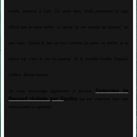
inutile, souvent à côté. On verra bien.
Voilà justement le type
d'écrit que je veux éviter. Le genre "je me prends au sérieux" un
peu niais. Quand je fais un truc comme ça dans un article, je le
laisse car c'est le jeu du journal. Si la lucidité éveille l'orgueil,
j'efface. Bonne lecture.
l'interview de
Je vous encourage également à écouter
Bernard réalisée par S
andra
qui est vraiment très très
intéressante et agréable,