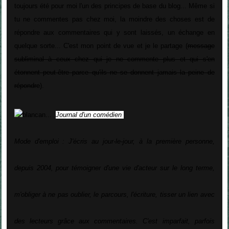
toujours été pour moi l'un des principes de base du blog... Même si
tu ne commentes pas chez moi, la moindre des choses est de
répondre aux commentaires qui y sont laissés, un échange en
quelque sorte... C'est mon point de vue et je le partage (
message
subliminal à ceux chez qui je ne commente plus et qui s'en
étonnent peut-être parce qu'ils ne se donnent jamais la peine de
répondre
).
blancan...
Journal d'un comédien
Mode d'emploi : J'écris au jour-le-jour, à la première personne,
depuis 2004, pour témoigner d'une vie d'acteur sur le long terme,
m'obliger à ne pas oublier, le parcours, l'écriture, tisser un lien avec
des lecteurs grâce aux commentaires. C'est imparfait, parfois