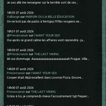
Je suis allé me renseigner sur le terrible sort de ces...
18h35
07
août 2026
Valburge
sur
MARVIN OU LA BELLE ÉDUCATION
On ne boit pas de pastis à Xertigny !!!!!!les vosgiens ne...
18h31
07
août 2026
@Princécranoir
sur
I WANT YOUR SEX
Oui après ce grand calme les affaires vont reprendre. ça...
18h30
07
août 2026
@Princécranoir
sur
THE LAST VIKING
Ah oui dommage. Aaaaaaaaaaaaaaaaaaaaaah Prague. Ville...
14h09
07
août 2026
Princecranoir
sur
I WANT YOUR SEX
Cooper était déjà excellent dans Licorice Pizza. Encore...
14h00
07
août 2026
Princecranoir
sur
THE LAST VIKING
Grâce à toi, je comprends mieux l'accoutrement Sgt Pepper...