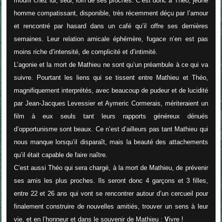
mourir chez lui, seul, loin de ses proches. C’est donc à Théo, jeune
homme compatissant, disponible, très récemment déçu par l’amour
et rencontré par hasard dans un café qu’il offre ses dernières
semaines. Leur relation amicale éphémère, fugace n’en est pas
moins riche d’intensité, de complicité et d’intimité.
L’agonie et la mort de Mathieu ne sont qu’un préambule à ce qui va
suivre. Pourtant les liens qui se tissent entre Mathieu et Théo,
magnifiquement interprétés, avec beaucoup de pudeur et de lucidité
par Jean-Jacques Levessier et Aymeric Cormerais, mériteraient un
film à eux seuls tant leurs rapports généreux dénués
d’opportunisme sont beaux. Ce n’est d’ailleurs pas tant Mathieu qui
nous manque lorsqu’il disparaît, mais la beauté des attachements
qu’il était capable de faire naître.
C’est aussi Théo qui sera chargé, à la mort de Mathieu, de prévenir
ses amis les plus proches. Ils seront donc 4 garçons et 3 filles,
entre 22 et 26 ans qui vont se rencontrer autour d’un cercueil pour
finalement construire de nouvelles amitiés, trouver un sens à leur
vie, et en l’honneur et dans le souvenir de Mathieu :
V
ivre !