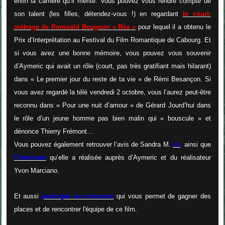
enfin la carrière qu’il mérite. Vous pouvez vous rendre compte de
son talent (les filles, détendez-vous !) en regardant
le court-
métrage de Romuald Beugnon « Béa »
pour lequel il a obtenu le
Prix d’Interprétation au Festival du Film Romantique de Cabourg. Et
si vous avez une bonne mémoire, vous pouvez vous souvenir
d’Aymeric qui avait un rôle (court, pas très gratifiant mais hilarant)
dans « Le premier jour du reste de ta vie » de Rémi Besançon. Si
vous avez regardé la télé vendredi 2 octobre, vous l’aurez peut-être
reconnu dans « Pour une nuit d’amour » de Gérard Jourd’hui dans
le rôle d’un jeune homme pas bien malin qui « bouscule » et
dénonce Thierry Frémont…
Vous pouvez également retrouver l’avis de Sandra M.
ici,
ainsi que
l’interview
qu’elle a réalisée auprès d’Aymeric et du réalisateur
Yvon Marciano.
Et aussi
participer au concours
qui vous permet de gagner des
places et de rencontrer l'équipe de ce film.