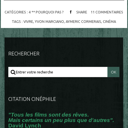
CATÉGORIES :
4 ** POURQUOI PAS ?
SHARE
11
COMMENTAIRES
TAGS :
VIVRE
,
YVON MARCIANO
,
AYMERIC CORMERAIS
,
CINÉMA
RECHERCHER
CITATION CINÉPHILE
"Tous les films sont des rêves.
Mais certains un peu plus que d'autres".
David Lynch