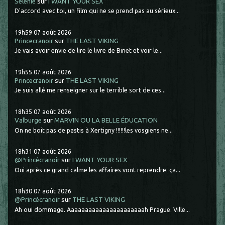
Selenie
sur
I WANT YOUR SEX
D'accord avec toi, un film qui ne se prend pas au sérieux...
19h59
07
août 2026
Princecranoir
sur
THE LAST VIKING
Je vais avoir envie de lire le livre de Binet et voir le...
19h55
07
août 2026
Princecranoir
sur
THE LAST VIKING
Je suis allé me renseigner sur le terrible sort de ces...
18h35
07
août 2026
Valburge
sur
MARVIN OU LA BELLE ÉDUCATION
On ne boit pas de pastis à Xertigny !!!!!!les vosgiens ne...
18h31
07
août 2026
@Princécranoir
sur
I WANT YOUR SEX
Oui après ce grand calme les affaires vont reprendre. ça...
18h30
07
août 2026
@Princécranoir
sur
THE LAST VIKING
Ah oui dommage. Aaaaaaaaaaaaaaaaaaaaaah Prague. Ville...