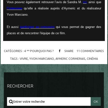
Vous pouvez également retrouver l’avis de Sandra M.
ici,
ainsi que
l’interview
qu’elle a réalisée auprès d’Aymeric et du réalisateur
Yvon Marciano.
Et aussi
participer au concours
qui vous permet de gagner des
places et de rencontrer l'équipe de ce film.
CATÉGORIES :
4 ** POURQUOI PAS ?
SHARE
11
COMMENTAIRES
TAGS :
VIVRE
,
YVON MARCIANO
,
AYMERIC CORMERAIS
,
CINÉMA
RECHERCHER