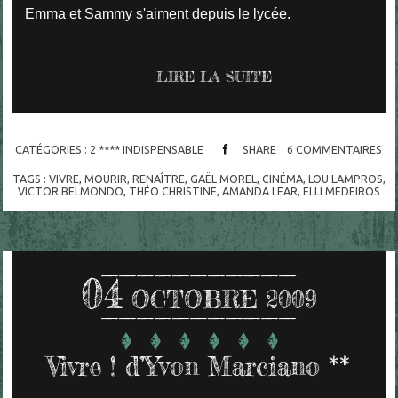
Emma et Sammy s'aiment depuis le lycée.
LIRE LA SUITE
CATÉGORIES :
2 **** INDISPENSABLE
SHARE
6
COMMENTAIRES
TAGS :
VIVRE
,
MOURIR
,
RENAÎTRE
,
GAËL MOREL
,
CINÉMA
,
LOU LAMPROS
,
VICTOR BELMONDO
,
THÉO CHRISTINE
,
AMANDA LEAR
,
ELLI MEDEIROS
04
OCTOBRE 2009
Vivre ! d’Yvon Marciano **