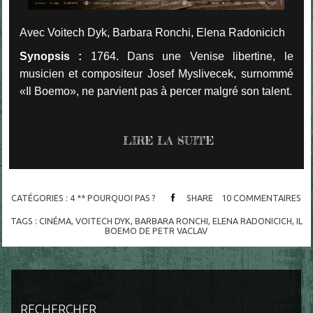
Avec Voitech Dyk, Barbara Ronchi, Elena Radonicich
Synopsis :
1764. Dans une Venise libertine, le
musicien et compositeur Josef Myslivecek, surnommé
«Il Boemo», ne parvient pas à percer malgré son talent.
LIRE LA SUITE
CATÉGORIES :
4 ** POURQUOI PAS ?
SHARE
10
COMMENTAIRES
TAGS :
CINÉMA
,
VOITECH DYK
,
BARBARA RONCHI
,
ELENA RADONICICH
,
IL
BOEMO DE PETR VACLAV
RECHERCHER