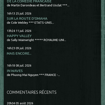
DE LA COMÉDIE FRANCAISE
de Martin Darondeau et Bertrand Usclat ***...
16h13
25
juil. 2026
SUR LA ROUTE D'OMAHA
de Cole Webley *** ETATS-UNIS...
13h24
11
juil. 2026
HAPPY VALLEY
de Sally Wainwright ***** ROYAUME-UNI...
16h23
09
juil. 2026
MAIS ENCORE...
16h18
08
juil. 2026
IN WAVES
de Phuong Mai Nguyen *** FRANCE -...
COMMENTAIRES RÉCENTS
20h04
05
août 2026