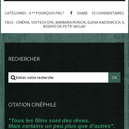
CATÉGORIES :
4 ** POURQUOI PAS ?
SHARE
10
COMMENTAIRES
TAGS :
CINÉMA
,
VOITECH DYK
,
BARBARA RONCHI
,
ELENA RADONICICH
,
IL
BOEMO DE PETR VACLAV
RECHERCHER
CITATION CINÉPHILE
"Tous les films sont des rêves.
Mais certains un peu plus que d'autres".