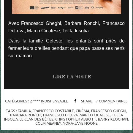
Avec Francesco Gheghi, Barbara Ronchi, Francesco
Di Leva, Marco Cicalese, Tecla Insolia
Dans la famille Celeste, les enfants sont priés de
fermer leurs oreilles pendant que papa passe ses nerfs
sur maman.
LIRE LA SUITE
CATÉGORIES :
2 **** INDISPENSABLE
SHARE
7
COMMENTAIRES
TAGS :
FAMILIA
,
FRANCESCO COSTABILE
,
CINÉMA
,
FRANCESCO GHEGHI
,
BARBARA RONCHI
,
FRANCESCO DI LEVA
,
MARCO CICALESE
,
TECLA
INSOLIA
,
LE CLAN DES BÊTES
,
CHRISTOPHER ABBOTT
,
BARRY KEOGHAN
,
COLM MEANEY
,
NORA-JANE NOONE