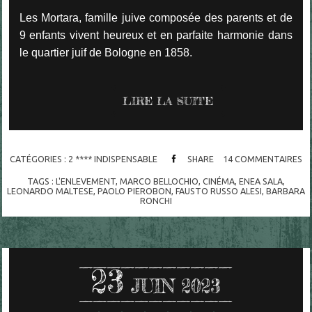
Les Mortara, famille juive composée des parents et de
9 enfants vivent heureux et en parfaite harmonie dans
le quartier juif de Bologne en 1858.
LIRE LA SUITE
CATÉGORIES :
2 **** INDISPENSABLE
SHARE
14
COMMENTAIRES
TAGS :
L'ENLEVEMENT
,
MARCO BELLOCHIO
,
CINÉMA
,
ENEA SALA
,
LEONARDO MALTESE
,
PAOLO PIEROBON
,
FAUSTO RUSSO ALESI
,
BARBARA
RONCHI
23
JUIN 2023