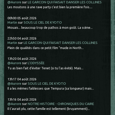
@Aurore
sur
LE GARCON QUI FAISAIT DANSER LES COLLINES
Les moutons à une rave party c'est bien la première fois....
00h00
05
août 2026
Martin
sur
SOUS LE CIEL DE KYOTO
Mouais... beaucoup trop de pathos à mon goût. La scène...
22h50
04
août 2026
Martin
sur
LE GARCON QUI FAISAIT DANSER LES COLLINES
Plein de qualités dans ce petit film "made in North...
13h20
04
août 2026
@Aurore
sur
L'ODYSSÉE
Tu as bien fait d'éviter Tenet (si tu l'as évité). Mais...
13h17
04
août 2026
@Aurore
sur
SOUS LE CIEL DE KYOTO
Il a les mêmes faiblesses que Tempura (sa longueur) mais...
13h16
04
août 2026
@Aurore
sur
NOTRE HISTOIRE - CHRONIQUES DU CAIRE
Il t'aurait plu, cette famille est tellement (bruyamment)...