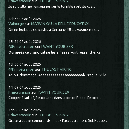
Princecranoir
sur
THE LAST VIKING
Je suis allé me renseigner sur le terrible sort de ces...
18h35
07
août 2026
Valburge
sur
MARVIN OU LA BELLE ÉDUCATION
On ne boit pas de pastis à Xertigny !!!!!!les vosgiens ne...
18h31
07
août 2026
@Princécranoir
sur
I WANT YOUR SEX
Oui après ce grand calme les affaires vont reprendre. ça...
18h30
07
août 2026
@Princécranoir
sur
THE LAST VIKING
Ah oui dommage. Aaaaaaaaaaaaaaaaaaaaaah Prague. Ville...
14h09
07
août 2026
Princecranoir
sur
I WANT YOUR SEX
Cooper était déjà excellent dans Licorice Pizza. Encore...
14h00
07
août 2026
Princecranoir
sur
THE LAST VIKING
Grâce à toi, je comprends mieux l'accoutrement Sgt Pepper...