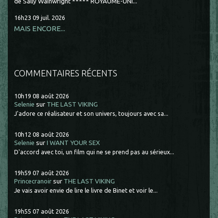
de Sally Wainwright ***** ROYAUME-UNI...
16h23
09
juil. 2026
MAIS ENCORE...
COMMENTAIRES RÉCENTS
10h19
08
août 2026
Selenie
sur
THE LAST VIKING
J'adore ce réalisateur et son univers, toujours avec sa...
10h12
08
août 2026
Selenie
sur
I WANT YOUR SEX
D'accord avec toi, un film qui ne se prend pas au sérieux...
19h59
07
août 2026
Princecranoir
sur
THE LAST VIKING
Je vais avoir envie de lire le livre de Binet et voir le...
19h55
07
août 2026