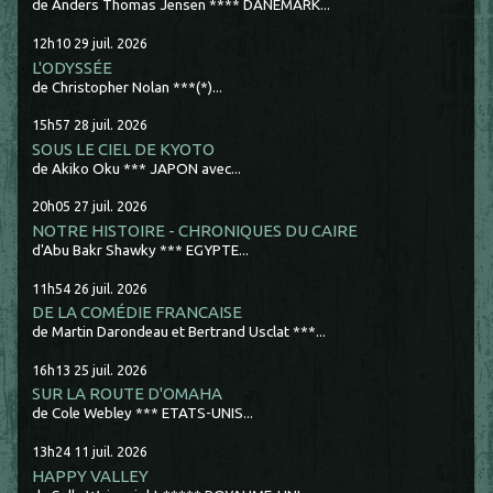
de Anders Thomas Jensen **** DANEMARK...
12h10
29
juil. 2026
L'ODYSSÉE
de Christopher Nolan ***(*)...
15h57
28
juil. 2026
SOUS LE CIEL DE KYOTO
de Akiko Oku *** JAPON avec...
20h05
27
juil. 2026
NOTRE HISTOIRE - CHRONIQUES DU CAIRE
d'Abu Bakr Shawky *** EGYPTE...
11h54
26
juil. 2026
DE LA COMÉDIE FRANCAISE
de Martin Darondeau et Bertrand Usclat ***...
16h13
25
juil. 2026
SUR LA ROUTE D'OMAHA
de Cole Webley *** ETATS-UNIS...
13h24
11
juil. 2026
HAPPY VALLEY