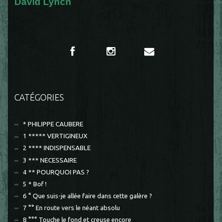
David Lynch
CATÉGORIES
* PHILIPPE CAUBERE
1 ***** VERTIGINEUX
2 **** INDISPENSABLE
3 *** NECESSAIRE
4 ** POURQUOI PAS ?
5 * Bof !
6 ° Que suis-je allée faire dans cette galère ?
7 °° En route vers le néant absolu
8 °°° Touche le fond et creuse encore