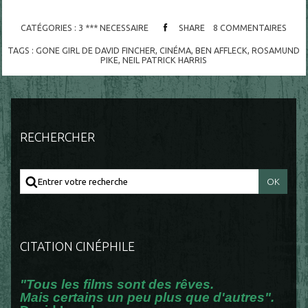
CATÉGORIES :
3 *** NECESSAIRE
SHARE
8
COMMENTAIRES
TAGS :
GONE GIRL DE DAVID FINCHER
,
CINÉMA
,
BEN AFFLECK
,
ROSAMUND
PIKE
,
NEIL PATRICK HARRIS
RECHERCHER
CITATION CINÉPHILE
"Tous les films sont des rêves.
Mais certains un peu plus que d'autres".