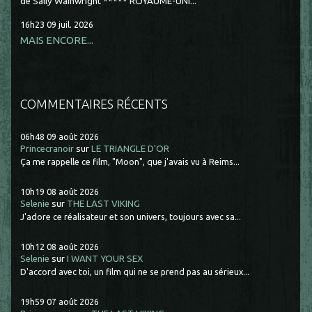
de Sally Wainwright ***** ROYAUME-UNI...
16h23
09
juil. 2026
MAIS ENCORE...
COMMENTAIRES RÉCENTS
06h48
09
août 2026
Princecranoir
sur
LE TRIANGLE D'OR
Ça me rappelle ce film, "Moon", que j'avais vu à Reims...
10h19
08
août 2026
Selenie
sur
THE LAST VIKING
J'adore ce réalisateur et son univers, toujours avec sa...
10h12
08
août 2026
Selenie
sur
I WANT YOUR SEX
D'accord avec toi, un film qui ne se prend pas au sérieux...
19h59
07
août 2026