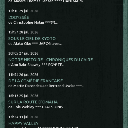
de Anders Thomas Jensen **** DANEMARK...
12h10
29
juil. 2026
L'ODYSSÉE
de Christopher Nolan ***(*)...
15h57
28
juil. 2026
SOUS LE CIEL DE KYOTO
de Akiko Oku *** JAPON avec...
20h05
27
juil. 2026
NOTRE HISTOIRE - CHRONIQUES DU CAIRE
d'Abu Bakr Shawky *** EGYPTE...
11h54
26
juil. 2026
DE LA COMÉDIE FRANCAISE
de Martin Darondeau et Bertrand Usclat ***...
16h13
25
juil. 2026
SUR LA ROUTE D'OMAHA
de Cole Webley *** ETATS-UNIS...
13h24
11
juil. 2026
HAPPY VALLEY