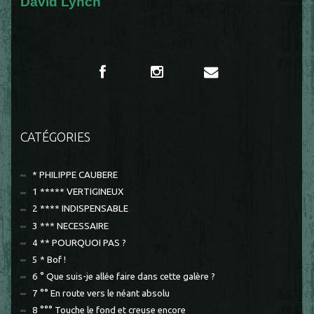
David Lynch
CATÉGORIES
* PHILIPPE CAUBERE
1 ***** VERTIGINEUX
2 **** INDISPENSABLE
3 *** NECESSAIRE
4 ** POURQUOI PAS ?
5 * Bof !
6 ° Que suis-je allée faire dans cette galère ?
7 °° En route vers le néant absolu
8 °°° Touche le fond et creuse encore