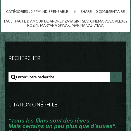
CATÉGORIES :
2 **** INDISPENSABLE
SHARE
0
COMMENTAIRE
TAGS :
FAUTE D'AMOUR DE ANDREY ZVYAGINTSEV. CINÉMA
,
AVEC ALEXEY
ROZIN
,
MARYANA SPIVAK
,
MARINA VASILYEVA
RECHERCHER
CITATION CINÉPHILE
"Tous les films sont des rêves.
Mais certains un peu plus que d'autres".