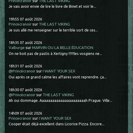
Princecranoir
sur
THE LAST VIKING
Je vais avoir envie de lire le livre de Binet et voir le...
19h55
07
août 2026
Princecranoir
sur
THE LAST VIKING
Je suis allé me renseigner sur le terrible sort de ces...
18h35
07
août 2026
Valburge
sur
MARVIN OU LA BELLE ÉDUCATION
On ne boit pas de pastis à Xertigny !!!!!!les vosgiens ne...
18h31
07
août 2026
@Princécranoir
sur
I WANT YOUR SEX
Oui après ce grand calme les affaires vont reprendre. ça...
18h30
07
août 2026
@Princécranoir
sur
THE LAST VIKING
Ah oui dommage. Aaaaaaaaaaaaaaaaaaaaaah Prague. Ville...
14h09
07
août 2026
Princecranoir
sur
I WANT YOUR SEX
Cooper était déjà excellent dans Licorice Pizza. Encore...