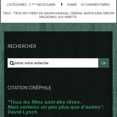
CATÉGORIES :
3 *** NECESSAIRE
SHARE
10
COMMENTAIRES
TAGS :
TRUE MOTHERS DE NAOMI KAWASE
,
CINÉMA
,
ARATA IURA
,
HIROMI
NAGASAKU
,
AJU MAKITA
RECHERCHER
CITATION CINÉPHILE
"Tous les films sont des rêves.
Mais certains un peu plus que d'autres".
David Lynch