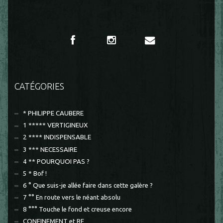
CATÉGORIES
* PHILIPPE CAUBERE
1 ***** VERTIGINEUX
2 **** INDISPENSABLE
3 *** NECESSAIRE
4 ** POURQUOI PAS ?
5 * Bof !
6 ° Que suis-je allée faire dans cette galère ?
7 °° En route vers le néant absolu
8 °°° Touche le fond et creuse encore
CONFINEMENT et RE