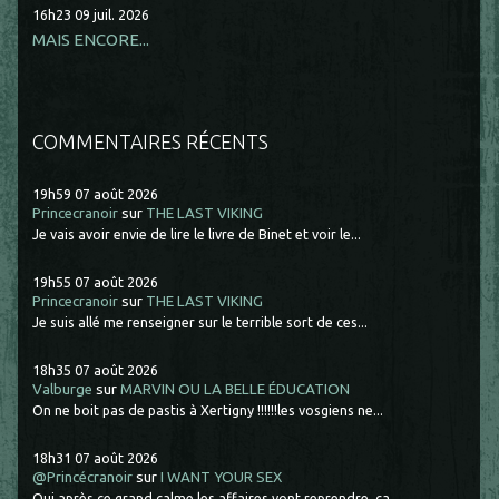
16h23
09
juil. 2026
MAIS ENCORE...
COMMENTAIRES RÉCENTS
19h59
07
août 2026
Princecranoir
sur
THE LAST VIKING
Je vais avoir envie de lire le livre de Binet et voir le...
19h55
07
août 2026
Princecranoir
sur
THE LAST VIKING
Je suis allé me renseigner sur le terrible sort de ces...
18h35
07
août 2026
Valburge
sur
MARVIN OU LA BELLE ÉDUCATION
On ne boit pas de pastis à Xertigny !!!!!!les vosgiens ne...
18h31
07
août 2026
@Princécranoir
sur
I WANT YOUR SEX
Oui après ce grand calme les affaires vont reprendre. ça...