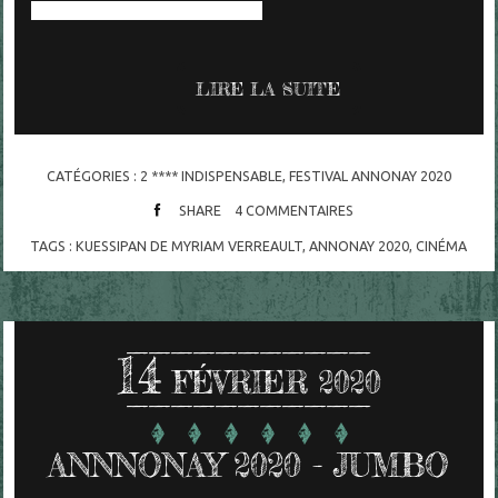
mettre leur amitié à l'épreuve.
LIRE LA SUITE
CATÉGORIES :
2 **** INDISPENSABLE
,
FESTIVAL ANNONAY 2020
SHARE
4
COMMENTAIRES
TAGS :
KUESSIPAN DE MYRIAM VERREAULT
,
ANNONAY 2020
,
CINÉMA
14
FÉVRIER 2020
ANNNONAY 2020 - JUMBO