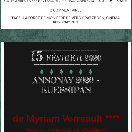
CATÉGORIES :
3 *** NECESSAIRE
,
FESTIVAL ANNONAY 2020
SHARE
2
COMMENTAIRES
TAGS :
LA FORET DE MON PERE DE VERO CRATZBORN
,
CINÉMA
,
ANNONAY 2020
15
FÉVRIER 2020
ANNONAY 2020 -
KUESSIPAN
de Myriam Verreault ****
Film en compétition (Québec)