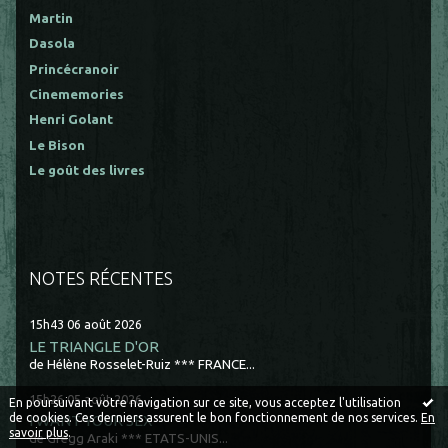
Martin
Dasola
Princécranoir
Cinememories
Henri Golant
Le Bison
Le goût des livres
NOTES RÉCENTES
15h43
06
août 2026
LE TRIANGLE D'OR
de Hélène Rosselet-Ruiz *** FRANCE...
15h26
05
août 2026
En poursuivant votre navigation sur ce site, vous acceptez l'utilisation
de cookies. Ces derniers assurent le bon fonctionnement de nos services.
En
I WANT YOUR SEX
savoir plus
.
de Gregg Araki *** ETATS-UNIS...