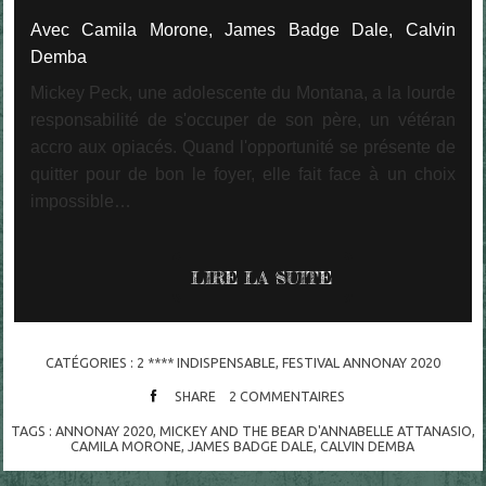
Avec Camila Morone, James Badge Dale, Calvin
Demba
Mickey Peck, une adolescente du Montana, a la lourde
responsabilité de s'occuper de son père, un vétéran
accro aux opiacés. Quand l'opportunité se présente de
quitter pour de bon le foyer, elle fait face à un choix
impossible…
LIRE LA SUITE
CATÉGORIES :
2 **** INDISPENSABLE
,
FESTIVAL ANNONAY 2020
SHARE
2
COMMENTAIRES
TAGS :
ANNONAY 2020
,
MICKEY AND THE BEAR D'ANNABELLE ATTANASIO
,
CAMILA MORONE
,
JAMES BADGE DALE
,
CALVIN DEMBA