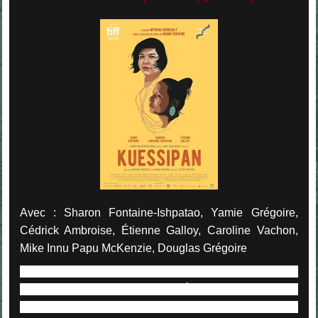
Avec
: Sharon Fontaine-Ishpatao, Yamie Grégoire,
Cédrick Ambroise, Étienne Galloy, Caroline Vachon,
Mike Innu Papu McKenzie, Douglas Grégoire
Mikuan et Shaniss, Innues de la Côte Nord, sont
inséparables depuis l'enfance. À l'approche de l'âge
adulte, leurs projets d'avenir menacent toutefois de