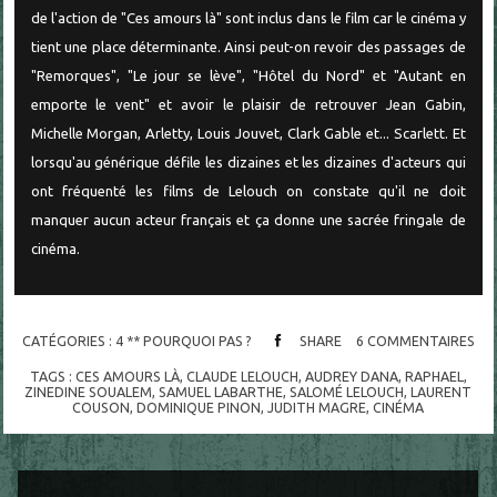
de l'action de "Ces amours là" sont inclus dans le film car le cinéma y
tient une place déterminante. Ainsi peut-on revoir des passages de
"Remorques", "Le jour se lève", "Hôtel du Nord" et "Autant en
emporte le vent" et avoir le plaisir de retrouver Jean Gabin,
Michelle Morgan, Arletty, Louis Jouvet, Clark Gable et... Scarlett. Et
lorsqu'au générique défile les dizaines et les dizaines d'acteurs qui
ont fréquenté les films de Lelouch on constate qu'il ne doit
manquer aucun acteur français et ça donne une sacrée fringale de
cinéma.
CATÉGORIES :
4 ** POURQUOI PAS ?
SHARE
6
COMMENTAIRES
TAGS :
CES AMOURS LÀ
,
CLAUDE LELOUCH
,
AUDREY DANA
,
RAPHAEL
,
ZINEDINE SOUALEM
,
SAMUEL LABARTHE
,
SALOMÉ LELOUCH
,
LAURENT
COUSON
,
DOMINIQUE PINON
,
JUDITH MAGRE
,
CINÉMA