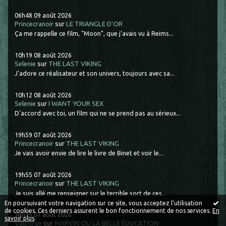
06h48
09
août 2026
Princecranoir
sur
LE TRIANGLE D'OR
Ça me rappelle ce film, "Moon", que j'avais vu à Reims...
10h19
08
août 2026
Selenie
sur
THE LAST VIKING
J'adore ce réalisateur et son univers, toujours avec sa...
10h12
08
août 2026
Selenie
sur
I WANT YOUR SEX
D'accord avec toi, un film qui ne se prend pas au sérieux...
19h59
07
août 2026
Princecranoir
sur
THE LAST VIKING
Je vais avoir envie de lire le livre de Binet et voir le...
19h55
07
août 2026
Princecranoir
sur
THE LAST VIKING
Je suis allé me renseigner sur le terrible sort de ces...
En poursuivant votre navigation sur ce site, vous acceptez l'utilisation
de cookies. Ces derniers assurent le bon fonctionnement de nos services.
En
18h35
07
août 2026
savoir plus
.
Valburge
sur
MARVIN OU LA BELLE ÉDUCATION