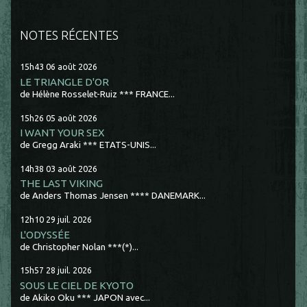
NOTES RÉCENTES
15h43
06
août 2026
LE TRIANGLE D'OR
de Hélène Rosselet-Ruiz *** FRANCE...
15h26
05
août 2026
I WANT YOUR SEX
de Gregg Araki *** ETATS-UNIS...
14h38
03
août 2026
THE LAST VIKING
de Anders Thomas Jensen **** DANEMARK...
12h10
29
juil. 2026
L'ODYSSÉE
de Christopher Nolan ***(*)...
15h57
28
juil. 2026
SOUS LE CIEL DE KYOTO
de Akiko Oku *** JAPON avec...