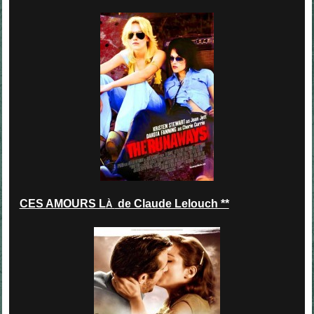
CES AMOURS L
de Claude Lelouch **
À